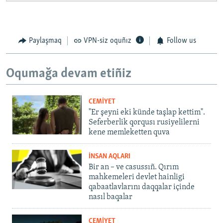
Paylaşmaq
VPN-siz oquñız
Follow us
Oqumağa devam etiñiz
CEMİYET
"Er şeyni eki künde taşlap kettim".
Seferberlik qorqusı rusiyelilerni
kene memleketten quva
İNSAN AQLARI
Bir an – ve casussıñ. Qırım
mahkemeleri devlet hainligi
qabaatlavlarını daqqalar içinde
nasıl baqalar
CEMİYET