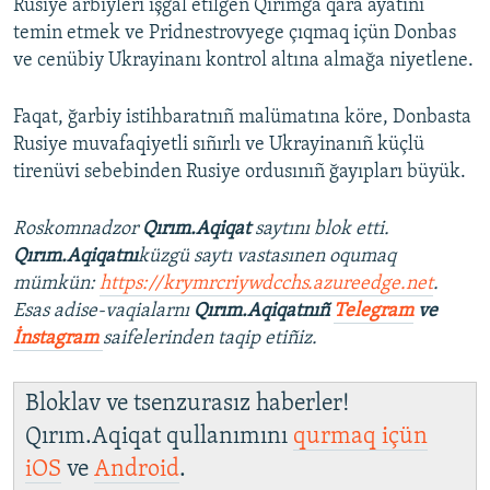
Rusiye arbiyleri işğal etilgen Qırımğa qara ayatını
temin etmek ve Pridnestrovyege çıqmaq içün Donbas
ve cenübiy Ukrayinanı kontrol altına almağa niyetlene.
Faqat, ğarbiy istihbaratnıñ malümatına köre, Donbasta
Rusiye muvafaqiyetli sıñırlı ve Ukrayinanıñ küçlü
tirenüvi sebebinden Rusiye ordusınıñ ğayıpları büyük.
Roskomnadzor
Qırım.Aqiqat
saytını blok etti.
Qırım.Aqiqatnı
küzgü saytı vastasınen oqumaq
mümkün:
https://krymrcriywdcchs.azureedge.net
.
Esas adise-vaqialarnı
Qırım.Aqiqatnıñ
Telegram
ve
İnstagram
saifelerinden taqip etiñiz.
Bloklav ve tsenzurasız haberler!
Qırım.Aqiqat qullanımını
qurmaq içün
iOS
ve
Android
.