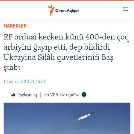
Link
açıqlığı
Esas
HABERLER
mündericege
HABERLER
RF ordusı keçken künü 400-den çoq
qaytmaq
SİYASET
Baş
arbiyini ğayıp etti, dep bildirdi
İQTİSADİYAT
navigatsiyağa
Ukrayina Silâlı quvetleriniñ Baş
qaytmaq
CEMİYET
ştabı
Qıdıruvğa
MEDENİYET
qaytmaq
12 yanvar 2023, 15:30
İNSAN AQLARI
Paylaşmaq
VPN-siz oquñız
VİDEO
SÜRET
BLOGLAR
FİKİR