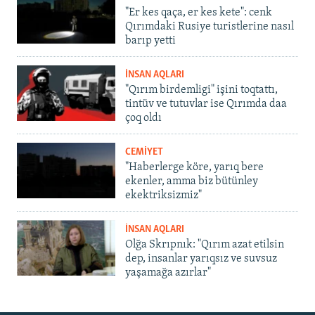
"Er kes qaça, er kes kete": cenk
Qırımdaki Rusiye turistlerine nasıl
barıp yetti
İNSAN AQLARI
"Qırım birdemligi" işini toqtattı,
tintüv ve tutuvlar ise Qırımda daa
çoq oldı
CEMİYET
"Haberlerge köre, yarıq bere
ekenler, amma biz bütünley
ekektriksizmiz"
İNSAN AQLARI
Olğa Skrıpnık: "Qırım azat etilsin
dep, insanlar yarıqsız ve suvsuz
yaşamağa azırlar"