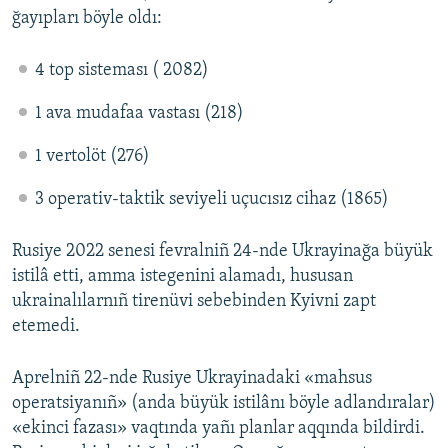
ğayıpları böyle oldı:
4 top sisteması ( 2082)
1 ava mudafaa vastası (218)
1 vertolöt (276)
3 operativ-taktik seviyeli uçucısız cihaz (1865)
Rusiye 2022 senesi fevralniñ 24-nde Ukrayinağa büyük
istilâ etti, amma istegenini alamadı, hususan
ukrainalılarnıñ tirenüvi sebebinden Kyivni zapt
etemedi.
Aprelniñ 22-nde Rusiye Ukrayinadaki «mahsus
operatsiyanıñ» (anda büyük istilânı böyle adlandıralar)
«ekinci fazası» vaqtında yañı planlar aqqında bildirdi.