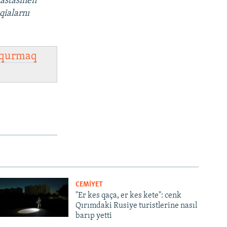
vastasınen
qialarnı
qurmaq
CEMİYET
"Er kes qaça, er kes kete": cenk
Qırımdaki Rusiye turistlerine nasıl
barıp yetti