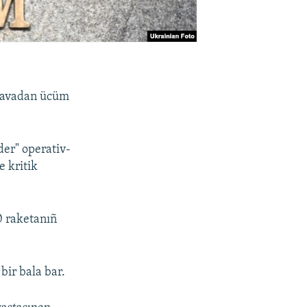
e avadan ücüm
der" operativ-
e kritik
0 raketanıñ
bir bala bar.