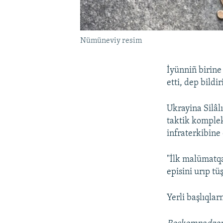
Nümüneviy resim
İyünniñ birine
etti, dep bildi
Ukrayina Silâl
taktik kompleks
infraterkibine
"İlk malümatqa
episini urıp tü
Yerli başlıqlar