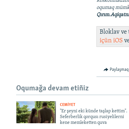
Roskomnadzo
oqumaq müm
Qırım.Aqiqatn
Bloklav ve
içün
iOS
v
Paylaşmaq
Oqumağa devam etiñiz
CEMİYET
"Er şeyni eki künde taşlap kettim".
Seferberlik qorqusı rusiyelilerni
kene memleketten quva