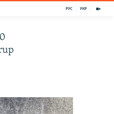
РУС
УКР
10
urup