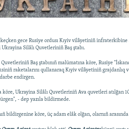
 keçken gece Rusiye ordusı Kıyiv vilâyetiniñ infraterkibin
ri Ukrayina Silâlı Quvetleriniñ Baş ştabı.
ı Quvetleriniñ Baş ştabınıñ malümatına köre, Rusiye "İskan
iniñ raketalarını qullanaraq Kıyiv vilâyetiniñ grajdanlıq v
 darbe endirgen.
 köre, Ukrayina Silâlı Quvetleriniñ Ava quvetleri atılğan 1
şürgen", - dep yazıla bildirmede.
nıñ bildirgenine köre, üç adam elâk olğan, olarnıñ arasında 