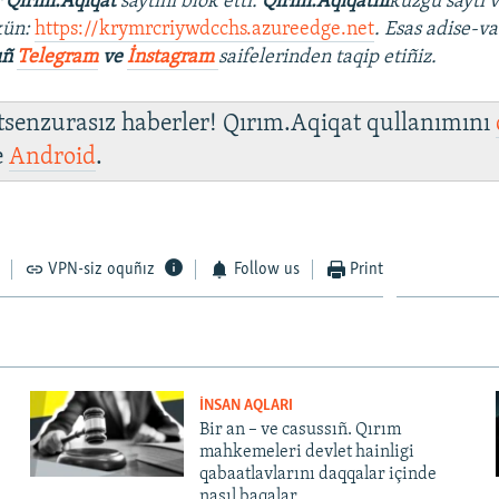
r
Qırım.Aqiqat
saytını blok etti.
Qırım.Aqiqatnı
küzgü saytı 
kün:
https://krymrcriywdcchs.azureedge.net
. Esas adise-va
ıñ
Telegram
ve
İnstagram
saifelerinden taqip etiñiz.
 tsenzurasız haberler! Qırım.Aqiqat qullanımını
e
Android
.
VPN-siz oquñız
Follow us
Print
İNSAN AQLARI
Bir an – ve casussıñ. Qırım
mahkemeleri devlet hainligi
qabaatlavlarını daqqalar içinde
nasıl baqalar