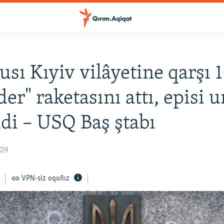
usı Kıyiv vilâyetine qarşı 
der" raketasını attı, episi 
ldi – USQ Baş ştabı
:09
VPN-siz oquñız