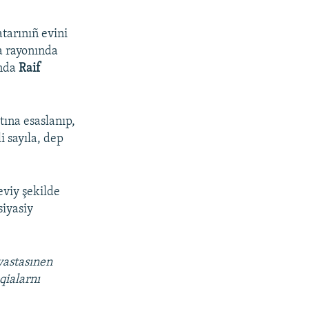
tarınıñ evini
a rayonında
ında
Raif
ına esaslanıp,
i sayıla, dep
eviy şekilde
siyasiy
vastasınen
qialarnı