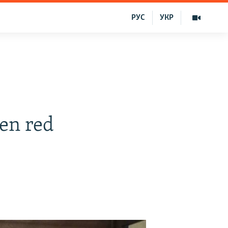
РУС
УКР
en red