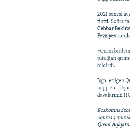
2021 senesi av
tintti. Soñra f
Cebbar Bekiro
Fevziyev
tutuld
«Qırım birdem
tutulğan qırımt
bildirdi.
İşğal etilgen 
taqip ete. Uqu
davalarınıñ 11
Roskomnadzo
oqumaq müm
Qırım.Aqiqatn