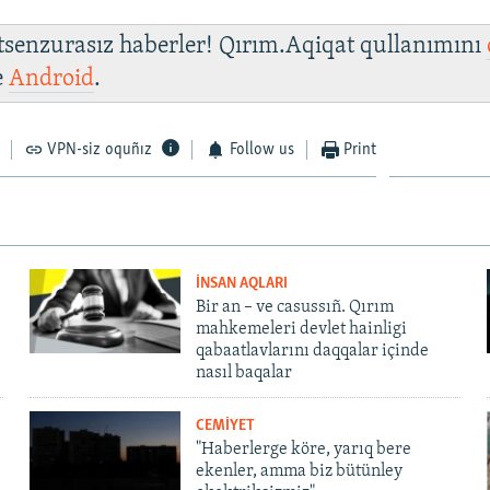
 tsenzurasız haberler! Qırım.Aqiqat qullanımını
e
Android
.
VPN-siz oquñız
Follow us
Print
İNSAN AQLARI
Bir an – ve casussıñ. Qırım
mahkemeleri devlet hainligi
qabaatlavlarını daqqalar içinde
nasıl baqalar
CEMİYET
"Haberlerge köre, yarıq bere
ekenler, amma biz bütünley