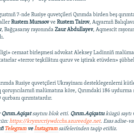
gustnıñ 7-nde Rusiye quvetçileri Qırımda birden beş qırımta
aaller
Rustem Murasov
ve
Rustem Tairov
, Aqyarnıñ Balıqlav
v
, Bağçasaray rayonında
Zaur Abdullayev
, Aqmescit rayon
ı.
ligi» cemaat birleşmesi advokat Aleksey Ladinniñ malümat
atarlar «terror teşkilâtını quruv ve iştirak etüvden» şübhel
Qırımda Rusiye quvetçileri Ukrayinanı desteklegenlerni kütl
q qoruyıcılarnıñ malümatına köre, Qırımdaki 186 uydurma 
0 qurbanı qırımtatardır.
r
Qırım.Aqiqat
saytını blok etti.
Qırım.Aqiqatnı
küzgü saytı 
kün:
https://krymrcriywdcchs.azureedge.net
. Esas adise-va
ıñ
Telegram
ve
İnstagram
saifelerinden taqip etiñiz.