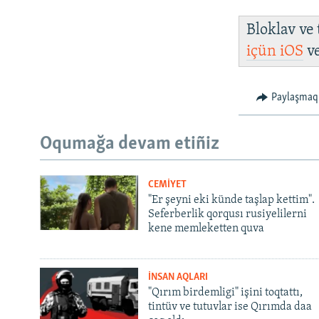
Bloklav ve
içün
iOS
v
Paylaşmaq
Oqumağa devam etiñiz
CEMİYET
"Er şeyni eki künde taşlap kettim".
Seferberlik qorqusı rusiyelilerni
kene memleketten quva
İNSAN AQLARI
"Qırım birdemligi" işini toqtattı,
tintüv ve tutuvlar ise Qırımda daa