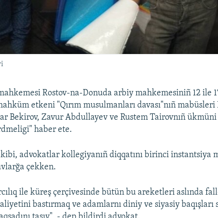
i
 mahkemesi Rostov-na-Donuda arbiy mahkemesiniñ 12 ile 17
 mahküm etkeni "Qırım musulmanları davası"nıñ mabüsleri
ar Bekirov, Zavur Abdullayev ve Rustem Tairovnıñ ükmüni 
rdmeligi" haber ete.
 kibi, advokatlar kollegiyanıñ diqqatını birinci instantsi
uvlarğa çekken.
cılıq ile küreş çerçivesinde bütün bu areketleri aslında fal
aliyetini bastırmaq ve adamlarnı diniy ve siyasiy baqışları
qsadını taşıy", - dep bildirdi advokat.