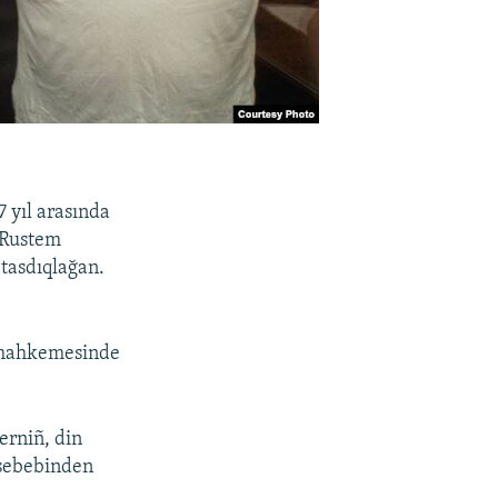
 yıl arasında
 Rustem
tasdıqlağan.
ya mahkemesinde
lerniñ, din
 sebebinden