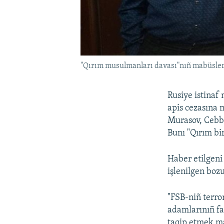
"Qırım musulmanları davası"nıñ mabüsler
Rusiye istinaf
apis cezasına
Murasov, Cebb
Bunı "Qırım bi
Haber etilgeni
işlenilgen boz
"FSB-niñ terror
adamlarınıñ fa
taqip etmek ma