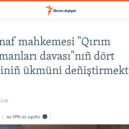
inaf mahkemesi "Qırım
anları davası"nıñ dört
iniñ ükmüni deñiştirmekt
12:46
VPN-siz oquñız