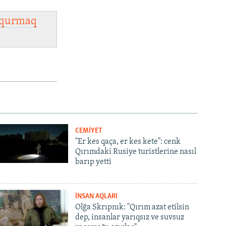
qurmaq
CEMİYET
"Er kes qaça, er kes kete": cenk
Qırımdaki Rusiye turistlerine nasıl
barıp yetti
İNSAN AQLARI
Olğa Skrıpnık: "Qırım azat etilsin
dep, insanlar yarıqsız ve suvsuz