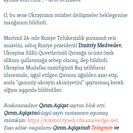
ayında körermiz", - dedi Reznikov.
O, bu sene Ukrayinanı müsbet deñişmeler beklegenine
inanğanını bildirdi.
Martnıñ 24-nde Rusiye Telükesizlik şurasınıñ reis
muavini, sabıq Rusiye przeidenti
Dmitriy Medvedev
,
Ukrayina Silâlı Quvetleriniñ Qırımğa ücümi özek
silâsını qullanmağa sebep olacaq, dep bildirdi.
Ukrayina Mudafaa nazirliginiñ Baş istihbarat
idaresinde, işğal etilgen Qırımnı işğalden azat etip,
anda "qanuniy ukrayin akimiyetini" qaytarmaq kerek
olğanı aqqında bildirdiler.
Roskomnadzor
Qırım.Aqiqat
saytını blok etti.
Qırım.Aqiqatnı
küzgü saytı vastasınen oqumaq
mümkün:
https://krymrcriywdcchs.azureedge.net
.
Esas adise-vaqialarnı
Qırım.Aqiqatnıñ
Telegram
ve