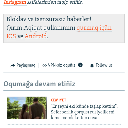
İnstagram
saifelerinden taqip etiñiz.
Bloklav ve tsenzurasız haberler!
Qırım.Aqiqat qullanımını
qurmaq içün
iOS
ve
Android
.
Paylaşmaq
VPN-siz oquñız
Follow us
Oqumağa devam etiñiz
CEMİYET
"Er şeyni eki künde taşlap kettim".
Seferberlik qorqusı rusiyelilerni
kene memleketten quva