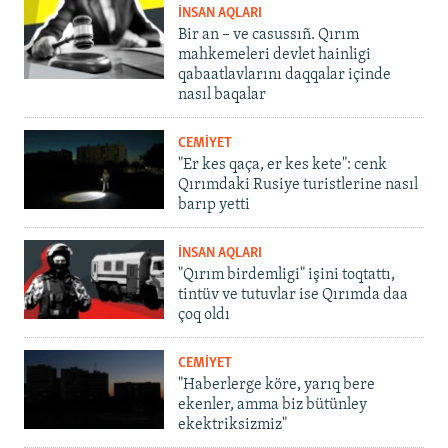
İNSAN AQLARI
Bir an – ve casussıñ. Qırım
mahkemeleri devlet hainligi
qabaatlavlarını daqqalar içinde
nasıl baqalar
CEMİYET
"Er kes qaça, er kes kete": cenk
Qırımdaki Rusiye turistlerine nasıl
barıp yetti
İNSAN AQLARI
"Qırım birdemligi" işini toqtattı,
tintüv ve tutuvlar ise Qırımda daa
çoq oldı
CEMİYET
"Haberlerge köre, yarıq bere
ekenler, amma biz bütünley
ekektriksizmiz"