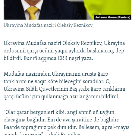
Русский
Українською
Ukrayina Mudafaa naziri Oleksiy Reznikov
QOŞULIÑIZ!
Ukrayina Mudafaa naziri Oleksiy Reznikov, Ukrayina
ordusınıñ qarşı ücümi yaqın aylarda başlanacaq, dep
bildirdi. Bunıñ aqqında ERR neşri yaza.
RFE/RS bütün saytları
Mudafaa nazirinden Ukrayinanıñ uruşta ğarp
tanklarını ne vaqıt köre bilecegini soradılar. O,
Ukrayina Silâlı Quvetleriniñ Baş ştabı ğarp tanklarını
qarşı ücüm içün qullanmağa azırlanğanını bildirdi.
"Olar qarar bergenleri kibi, angi annıñ eñ uyğun
olacağına bağlıdır. Em de ava şaraitine de bağlıdır.
Baarde toprağımız pek dımlıdır. Bellesem, aprel-mayıs