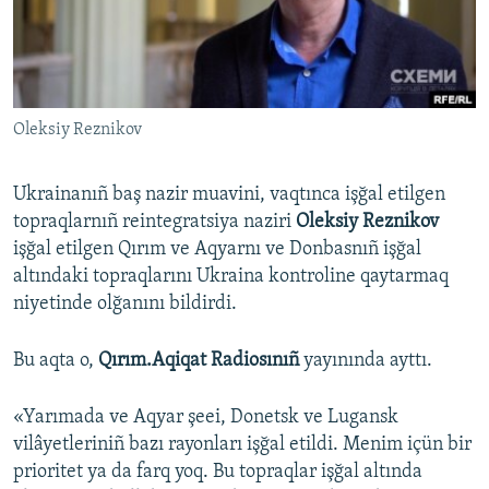
Русский
Українською
Oleksiy Reznikov
QOŞULIÑIZ!
Ukrainanıñ baş nazir muavini, vaqtınca işğal etilgen
topraqlarnıñ reintegratsiya naziri
Oleksiy Reznikov
RFE/RS bütün saytları
işğal etilgen Qırım ve Aqyarnı ve Donbasnıñ işğal
altındaki topraqlarını Ukraina kontroline qaytarmaq
niyetinde olğanını bildirdi.
Bu aqta o,
Qırım.Aqiqat Radiosınıñ
yayınında ayttı.
«Yarımada ve Aqyar şeei, Donetsk ve Lugansk
vilâyetleriniñ bazı rayonları işğal etildi. Menim içün bir
prioritet ya da farq yoq. Bu topraqlar işğal altında