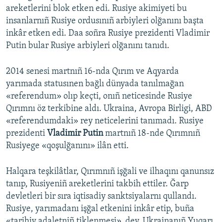
areketlerini blok etken edi. Rusiye akimiyeti bu
insanlarnıñ Rusiye ordusınıñ arbiyleri olğanını başta
inkâr etken edi. Daa soñra Rusiye prezidenti Vladimir
Putin bular Rusiye arbiyleri olğanını tanıdı.
2014 senesi martnıñ 16-nda Qırım ve Aqyarda
yarımada statusınen bağlı dünyada tanılmağan
«referendum» olıp keçti, onıñ neticesinde Rusiye
Qırımnı öz terkibine aldı. Ukraina, Avropa Birligi, ABD
«referendumdaki» rey neticelerini tanımadı. Rusiye
prezidenti
Vladimir Putin
martnıñ 18-nde Qırımnıñ
Rusiyege «qoşulğanını» ilân etti.
Halqara teşkilâtlar, Qırımnıñ işğali ve ilhaqını qanunsız
tanıp, Rusiyeniñ areketlerini takbih ettiler. Ğarp
devletleri bir sıra iqtisadiy sanktsiyalarnı qullandı.
Rusiye, yarımadanı işğal etkenini inkâr etip, buña
«tarihiy adaletniñ tiklenmesi», dey. Ukrainanıñ Yuqarı