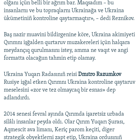
olğanı içün belli bir ağrım bar. Maqsadım – bu
insanlarnı ve bu topraqlarnı Ukrainağa ve Ukraina
ükümetiniñ kontroline qaytarmaqtır», – dedi Reznikov.
Baş nazir muavini bildirgenine köre, Ukraina akimiyeti
Qırımnı işğalden qurtaruv muzakereleri içün halqara
meydançıq qurulmasını istey, amma ne vaqıt ve angi
formatta olacağıın tahmin etip olamay.
Ukraina Yuqarı Radasınıñ reisi
Dmıtro Razumkov
Rusiye işğal etken Qırımnı Ukraina kontroline qaytaruv
meselesini «zor ve tez olmaycaq bir esnas» dep
adlandırdı.
2014 senesi fevral ayında Qırımda işaretsiz urbada
silâlı insanlar peyda oldı. Olar Qırım Yuqarı Şurası,
Aqmescit ava limanı, Keriç parom keçiti, diger
strategik obyektlerni zapt etip, Ukraina ordusınıñ