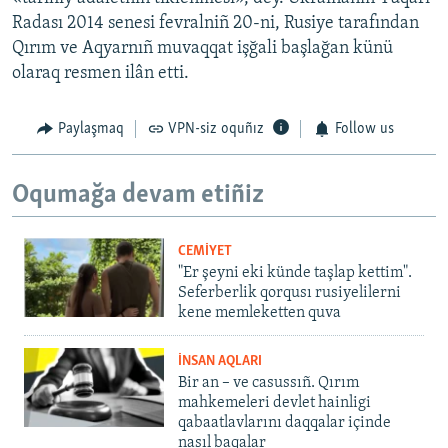
Radası 2014 senesi fevralniñ 20-ni, Rusiye tarafından
Qırım ve Aqyarnıñ muvaqqat işğali başlağan künü
olaraq resmen ilân etti.
Paylaşmaq
VPN-siz oquñız
Follow us
Oqumağa devam etiñiz
CEMİYET
"Er şeyni eki künde taşlap kettim".
Seferberlik qorqusı rusiyelilerni
kene memleketten quva
İNSAN AQLARI
Bir an – ve casussıñ. Qırım
mahkemeleri devlet hainligi
qabaatlavlarını daqqalar içinde
nasıl baqalar