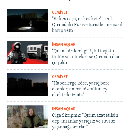
CEMİYET
"Er kes qaça, er kes kete": cenk
Qırımdaki Rusiye turistlerine nasıl
barıp yetti
İNSAN AQLARI
"Qırım birdemligi" işini toqtattı,
tintüv ve tutuvlar ise Qırımda daa
çoq oldı
CEMİYET
"Haberlerge köre, yarıq bere
ekenler, amma biz bütünley
ekektriksizmiz"
İNSAN AQLARI
Olğa Skrıpnık: "Qırım azat etilsin
dep, insanlar yarıqsız ve suvsuz
yaşamağa azırlar"