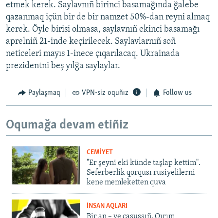
etmek kerek. Saylavnıñ birinci basamağında ğalebe
qazanmaq içün bir de bir namzet 50%-dan reyni almaq
kerek. Öyle birisi olmasa, saylavnıñ ekinci basamağı
aprelniñ 21-inde keçirilecek. Saylavlarnıñ soñ
neticeleri mayıs 1-inece çıqarılacaq. Ukrainada
prezidentni beş yılğa saylaylar.
Paylaşmaq
VPN-siz oquñız
Follow us
Oqumağa devam etiñiz
CEMİYET
"Er şeyni eki künde taşlap kettim".
Seferberlik qorqusı rusiyelilerni
kene memleketten quva
İNSAN AQLARI
Bir an – ve casussıñ. Qırım