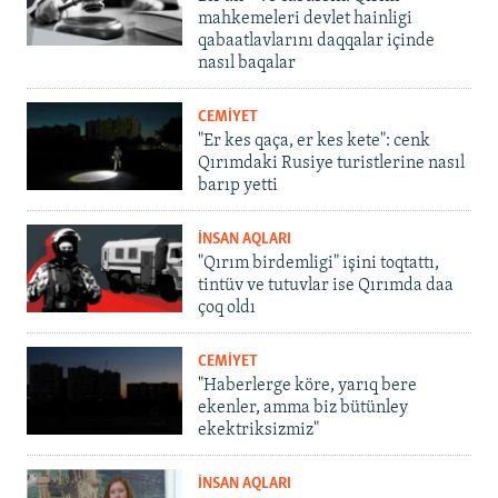
mahkemeleri devlet hainligi
qabaatlavlarını daqqalar içinde
nasıl baqalar
CEMİYET
"Er kes qaça, er kes kete": cenk
Qırımdaki Rusiye turistlerine nasıl
barıp yetti
İNSAN AQLARI
"Qırım birdemligi" işini toqtattı,
tintüv ve tutuvlar ise Qırımda daa
çoq oldı
CEMİYET
"Haberlerge köre, yarıq bere
ekenler, amma biz bütünley
ekektriksizmiz"
İNSAN AQLARI