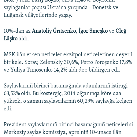
Blok”) reisi
Yuriy Boyko
, onda 11,48%. Boykonıñ
saylağanlar çoqusı Ukraina şarqında - Donetsk ve
Luğansk vilâyetlerinde yaşay.
10%-dan az
Anatoliy Ğrıtsenko
,
İgor Smeşko
ve
Oleğ
Lâşko
aldı.
MSK ilân etken neticeler ekzitpol neticelerinen deyerli
bir kele. Sorav, Zelenskiy 30,6%, Petro Poroşenko 17,8%
ve Yuliya Tımosenko 14,2% aldı dep bildirgen edi.
Saylavlarnıñ birinci basamağında adamlarnıñ iştiragi
63,52% oldı. Bu köstergiç, 2014 olğanınqa köre daa
yüksek, o zaman saylavcılarnıñ 60,29% saylavğa kelgen
edi.
Prezident saylavlarınıñ birinci basamağınıñ neticelerini
Merkeziy saylav komissiya, aprelniñ 10-unace ilân