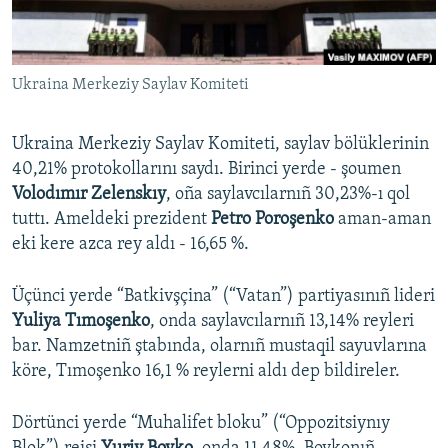
Русский
Українською
Ukraina Merkeziy Saylav Komiteti
QOŞULIÑIZ!
Ukraina Merkeziy Saylav Komiteti, saylav bölüklerinin
40,21% protokollarını saydı. Birinci yerde - şoumen
Volodımır Zelenskıy
, oña saylavcılarnıñ 30,23%-ı qol
RFE/RS bütün saytları
tuttı. Ameldeki prezident
Petro Poroşenko
aman-aman
eki kere azca rey aldı - 16,65 %.
Üçünci yerde “Batkivşçina” (“Vatan”) partiyasınıñ lideri
Yuliya Tımoşenko
, onda saylavcılarnıñ 13,14% reyleri
bar. Namzetniñ ştabında, olarnıñ mustaqil sayuvlarına
köre, Tımoşenko 16,1 % reylerni aldı dep bildireler.
Dörtünci yerde “Muhalifet bloku” (“Oppozitsiynıy