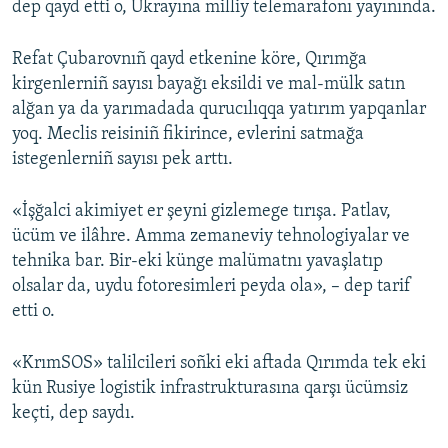
dep qayd etti o, Ukrayına milliy telemarafonı yayınında.
Refat Çubarovnıñ qayd etkenine köre, Qırımğa
kirgenlerniñ sayısı bayağı eksildi ve mal-mülk satın
alğan ya da yarımadada qurucılıqqa yatırım yapqanlar
yoq. Meclis reisiniñ fikirince, evlerini satmağa
istegenlerniñ sayısı pek arttı.
«İşğalci akimiyet er şeyni gizlemege tırışa. Patlav,
ücüm ve ilâhre. Amma zemaneviy tehnologiyalar ve
tehnika bar. Bir-eki künge malümatnı yavaşlatıp
olsalar da, uydu fotoresimleri peyda ola», – dep tarif
etti o.
«KrımSOS» talilcileri soñki eki aftada Qırımda tek eki
kün Rusiye logistik infrastrukturasına qarşı ücümsiz
keçti, dep saydı.