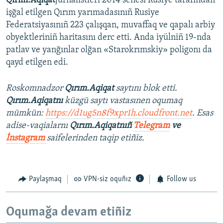
Qırım.Aqiqat
jurnalistleri 2014 senesi Rusiye tarafından
işğal etilgen Qırım yarımadasınıñ Rusiye
Federatsiyasınıñ 223 çalışqan, muvaffaq ve qapalı arbiy
obyektleriniñ haritasını derc etti. Anda iyülniñ 19-nda
patlav ve yanğınlar olğan «Starokrımskiy» poligonı da
qayd etilgen edi.
Roskomnadzor
Qırım.Aqiqat
saytını blok etti.
Qırım.Aqiqatnı
küzgü saytı vastasınen oqumaq
mümkün:
https://d1ug5n8f9xpr1h.cloudfront.net
. Esas
adise-vaqialarnı
Qırım.Aqiqatnıñ
Telegram
ve
İnstagram
saifelerinden taqip etiñiz.
Paylaşmaq
VPN-siz oquñız
Follow us
Oqumağa devam etiñiz