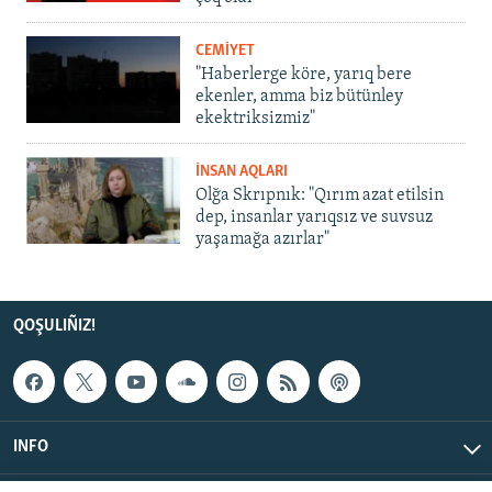
CEMİYET
"Haberlerge köre, yarıq bere
ekenler, amma biz bütünley
ekektriksizmiz"
İNSAN AQLARI
Olğa Skrıpnık: "Qırım azat etilsin
dep, insanlar yarıqsız ve suvsuz
yaşamağa azırlar"
QOŞULIÑIZ!
INFO