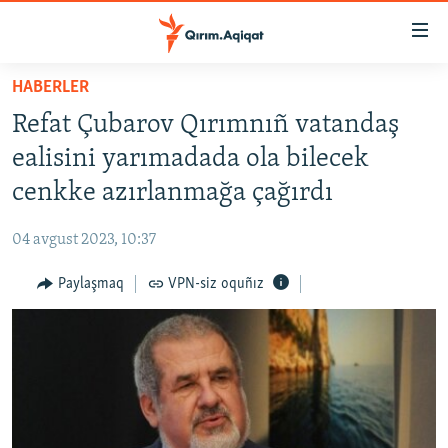
Link
açıqlığı
Esas
HABERLER
mündericege
HABERLER
Refat Çubarov Qırımnıñ vatandaş
qaytmaq
SİYASET
Baş
ealisini yarımadada ola bilecek
İQTİSADİYAT
navigatsiyağa
cenkke azırlanmağa çağırdı
qaytmaq
CEMİYET
Qıdıruvğa
04 avgust 2023, 10:37
MEDENİYET
qaytmaq
Paylaşmaq
VPN-siz oquñız
İNSAN AQLARI
VİDEO
SÜRET
BLOGLAR
FİKİR