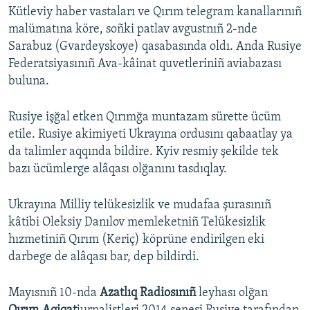
Kütleviy haber vastaları ve Qırım telegram kanallarınıñ
malümatına köre, soñki patlav avgustnıñ 2-nde
Sarabuz (Gvardeyskoye) qasabasında oldı. Anda Rusiye
Federatsiyasınıñ Ava-kâinat quvetleriniñ aviabazası
buluna.
Rusiye işğal etken Qırımğa muntazam sürette ücüm
etile. Rusiye akimiyeti Ukrayına ordusını qabaatlay ya
da talimler aqqında bildire. Kyiv resmiy şekilde tek
bazı ücümlerge alâqası olğanını tasdıqlay.
Ukrayına Milliy telükesizlik ve mudafaa şurasınıñ
kâtibi Oleksiy Danılov memleketniñ Telükesizlik
hızmetiniñ Qırım (Keriç) köprüne endirilgen eki
darbege de alâqası bar, dep bildirdi.
Mayısnıñ 10-nda
Azatlıq Radiosınıñ
leyhası olğan