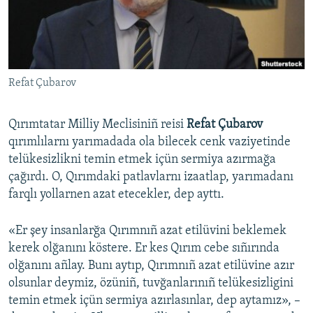
Русский
Українською
Refat Çubarov
QOŞULIÑIZ!
Qırımtatar Milliy Meclisiniñ reisi
Refat Çubarov
qırımlılarnı yarımadada ola bilecek cenk vaziyetinde
RFE/RS bütün saytları
telükesizlikni temin etmek içün sermiya azırmağa
çağırdı. O, Qırımdaki patlavlarnı izaatlap, yarımadanı
farqlı yollarnen azat etecekler, dep ayttı.
«Er şey insanlarğa Qırımnıñ azat etilüvini beklemek
kerek olğanını köstere. Er kes Qırım cebe sıñırında
olğanını añlay. Bunı aytıp, Qırımnıñ azat etilüvine azır
olsunlar deymiz, özüniñ, tuvğanlarınıñ telükesizligini
temin etmek içün sermiya azırlasınlar, dep aytamız», –