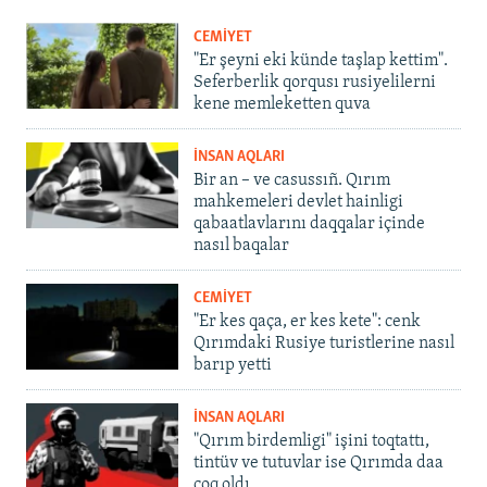
CEMİYET
"Er şeyni eki künde taşlap kettim".
Seferberlik qorqusı rusiyelilerni
kene memleketten quva
İNSAN AQLARI
Bir an – ve casussıñ. Qırım
mahkemeleri devlet hainligi
qabaatlavlarını daqqalar içinde
nasıl baqalar
CEMİYET
"Er kes qaça, er kes kete": cenk
Qırımdaki Rusiye turistlerine nasıl
barıp yetti
İNSAN AQLARI
"Qırım birdemligi" işini toqtattı,
tintüv ve tutuvlar ise Qırımda daa
çoq oldı