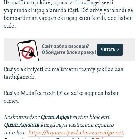
İlk malümatqa köre, uçucısız cihaz Engel şeeri
yaqınındaki uçaq alanında tüşti. Eki arbiy yaralandı ve
bombardıman yapqan eki uçaq zarar kördi, dep haber
etile.
Сайт заблокирован?
читать >
Обойдите блокировку!
Rusiye akimiyeti bu malümatnı resmiy şekilde daa
tasdıqlamadı.
Rusiye Mudafaa nazirligi de adise aqqında haber
etmey.
Roskomnadzor
Qırım.Aqiqat
saytını blok etti.
Qırım.Aqiqatnı
küzgü saytı vastasınen oqumaq
mümkün:
https://krymrcriywdcchs.azureedge.net
.