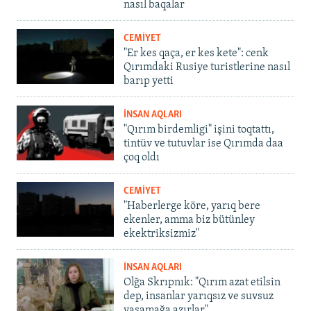
nasıl baqalar
CEMİYET
"Er kes qaça, er kes kete": cenk
Qırımdaki Rusiye turistlerine nasıl
barıp yetti
İNSAN AQLARI
"Qırım birdemligi" işini toqtattı,
tintüv ve tutuvlar ise Qırımda daa
çoq oldı
CEMİYET
"Haberlerge köre, yarıq bere
ekenler, amma biz bütünley
ekektriksizmiz"
İNSAN AQLARI
Olğa Skrıpnık: "Qırım azat etilsin
dep, insanlar yarıqsız ve suvsuz
yaşamağa azırlar"