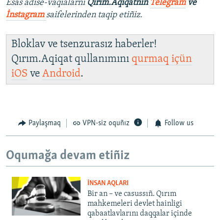
Esas adise-vaqialarnı
Qırım.Aqiqatnıñ
Telegram
ve
İnstagram
saifelerinden taqip etiñiz.
Bloklav ve tsenzurasız haberler!
Qırım.Aqiqat qullanımını
qurmaq içün
iOS
ve
Android
.
Paylaşmaq
VPN-siz oquñız
Follow us
Oqumağa devam etiñiz
İNSAN AQLARI
Bir an – ve casussıñ. Qırım
mahkemeleri devlet hainligi
qabaatlavlarını daqqalar içinde