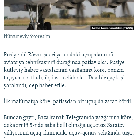
Русский
Українською
Nümüneviy fotoresim
QOŞULIÑIZ!
Rusiyeniñ Râzan şeeri yanındaki uçaq alanınıñ
aviatsiya tehnikasınıñ durağında patlav oldı. Rusiye
RFE/RS bütün saytları
kütleviy haber vastalarınıñ yazğanına köre, benzin
taşıyıcısı patladı, üç insan elâk oldı. Daa bir qaç kişi
yaralandı, dep haber etile.
İlk malümatqa köre, patlavdan bir uçaq da zarar kördi.
Bundan ğayrı, Baza kanalı Telegramda yazğanına köre,
dekabrniñ 5-nde saba belli olmağa uçucısız Saratov
vilâyetiniñ uçaq alanındaki uçuv-qonuv yolağında tüşti.