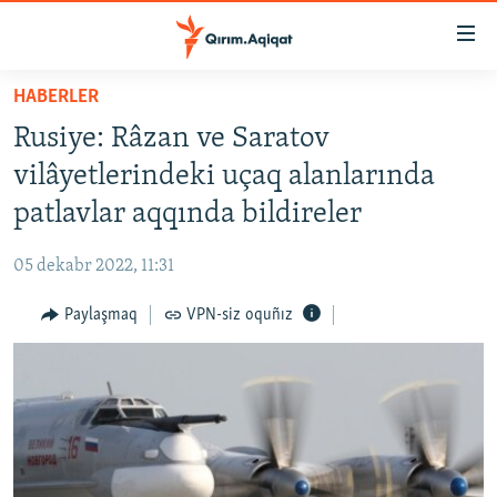
Link
açıqlığı
Esas
HABERLER
mündericege
HABERLER
Rusiye: Râzan ve Saratov
qaytmaq
SİYASET
Baş
vilâyetlerindeki uçaq alanlarında
İQTİSADİYAT
navigatsiyağa
patlavlar aqqında bildireler
qaytmaq
CEMİYET
Qıdıruvğa
05 dekabr 2022, 11:31
MEDENİYET
qaytmaq
Paylaşmaq
VPN-siz oquñız
İNSAN AQLARI
VİDEO
SÜRET
BLOGLAR
FİKİR