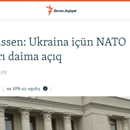
ssen: Ukraina içün NATO
rı daima açıq
8:09
VPN-siz oquñız