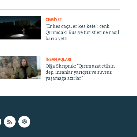
CEMİYET
"Er kes qaça, er kes kete": cenk
Qırımdaki Rusiye turistlerine nasıl
barıp yetti
İNSAN AQLARI
Olğa Skrıpnık: "Qırım azat etilsin
dep, insanlar yarıqsız ve suvsuz
yaşamağa azırlar"