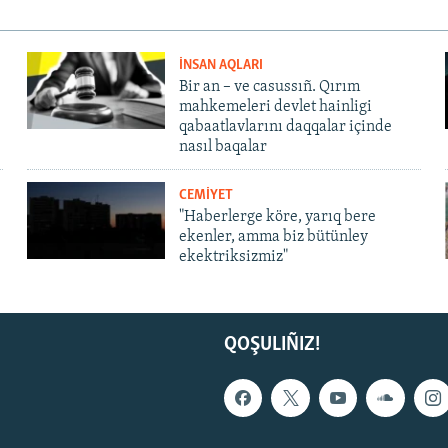
İNSAN AQLARI
Bir an – ve casussıñ. Qırım
mahkemeleri devlet hainligi
qabaatlavlarını daqqalar içinde
nasıl baqalar
CEMİYET
"Haberlerge köre, yarıq bere
ekenler, amma biz bütünley
ekektriksizmiz"
QOŞULIÑIZ!