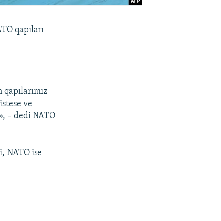
ATO qapıları
n qapılarımız
istese ve
k», – dedi NATO
i, NATO ise