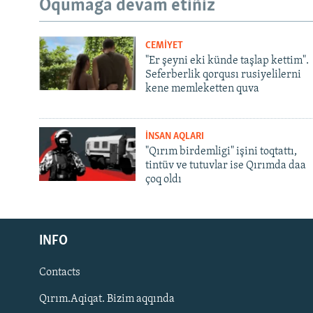
Oqumağa devam etiñiz
CEMİYET
"Er şeyni eki künde taşlap kettim".
Seferberlik qorqusı rusiyelilerni
kene memleketten quva
İNSAN AQLARI
"Qırım birdemligi" işini toqtattı,
tintüv ve tutuvlar ise Qırımda daa
çoq oldı
Русский
INFO
Українською
Contacts
QOŞULIÑIZ!
Qırım.Aqiqat. Bizim aqqında