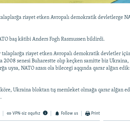
talaplarğa riayet etken Avropalı demokratik devletlerge N
TO baş kâtibi Anders Fogh Rasmussen bildirdi.
 talaplarğa riayet etken Avropalı demokratik devletler içü
a 2008 senesi Buharestte olıp keçken samitte biz Ukraina, 
arğa uysa, NATO azası ola bilecegi aqqında qarar alğan edi
 köre, Ukraina bloktan tış memleket olmağa qarar alğan ed
.
VPN-siz oquñız
Follow us
Print