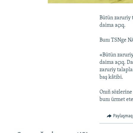
Bütün zaruriy 
daima açıq.
Bunı TSNge NA
«Bütün zaruriy
daima açıq. Da
zaruriy talapl
baş kâtibi.
Onıñ sözlerine
bunı ürmet ete
Paylaşmaq