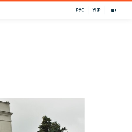
РУС
УКР