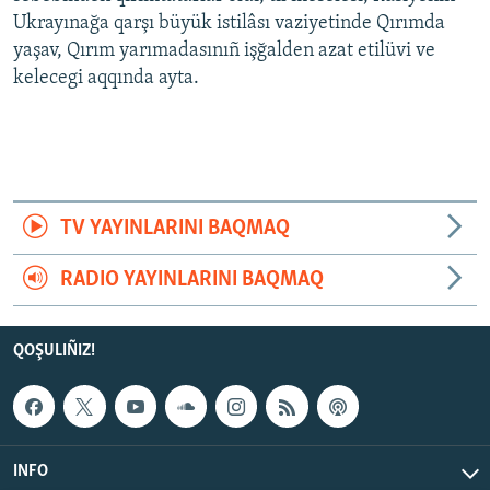
Ukrayınağa qarşı büyük istilâsı vaziyetinde Qırımda
yaşav, Qırım yarımadasınıñ işğalden azat etilüvi ve
kelecegi aqqında ayta.
TV YAYINLARINI BAQMAQ
RADIO YAYINLARINI BAQMAQ
QOŞULIÑIZ!
INFO