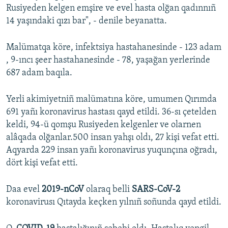
Rusiyeden kelgen emşire ve evel hasta olğan qadınnıñ
Русский
14 yaşındaki qızı bar", - denile beyanatta.
Українською
Malümatqa köre, infektsiya hastahanesinde - 123 adam
, 9-ıncı şeer hastahanesinde - 78, yaşağan yerlerinde
QOŞULIÑIZ!
687 adam baqıla.
Yerli akimiyetniñ malümatına köre, umumen Qırımda
RFE/RS bütün saytları
691 yañı koronavirus hastası qayd etildi. 36-sı çetelden
keldi, 94-ü qomşu Rusiyeden kelgenler ve olarnen
alâqada olğanlar.500 insan yahşı oldı, 27 kişi vefat etti.
Aqyarda 229 insan yañı koronavirus yuqunçına oğradı,
dört kişi vefat etti.
Daa evel
2019-nCoV
olaraq belli
SARS-CoV-2
koronavirusı Qıtayda keçken yılnıñ soñunda qayd etildi.