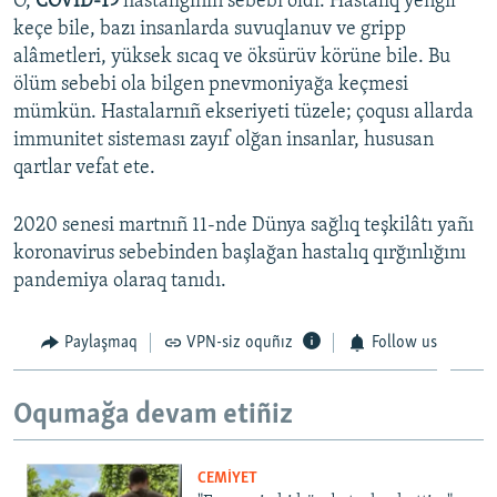
O,
COVID-19
hastalığınıñ sebebi oldı. Hastalıq yengil
keçe bile, bazı insanlarda suvuqlanuv ve gripp
alâmetleri, yüksek sıcaq ve öksürüv körüne bile. Bu
ölüm sebebi ola bilgen pnevmoniyağa keçmesi
mümkün. Hastalarnıñ ekseriyeti tüzele; çoqusı allarda
immunitet sisteması zayıf olğan insanlar, hususan
qartlar vefat ete.
2020 senesi martnıñ 11-nde Dünya sağlıq teşkilâtı yañı
koronavirus sebebinden başlağan hastalıq qırğınlığını
pandemiya olaraq tanıdı.
Paylaşmaq
VPN-siz oquñız
Follow us
Oqumağa devam etiñiz
CEMİYET