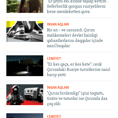
"Er şeyni eki künde taşlap kettim".
Seferberlik qorqusı rusiyelilerni
kene memleketten quva
İNSAN AQLARI
Bir an – ve casussıñ. Qırım
mahkemeleri devlet hainligi
qabaatlavlarını daqqalar içinde
nasıl baqalar
CEMİYET
"Er kes qaça, er kes kete": cenk
Qırımdaki Rusiye turistlerine nasıl
barıp yetti
İNSAN AQLARI
"Qırım birdemligi" işini toqtattı,
tintüv ve tutuvlar ise Qırımda daa
çoq oldı
CEMİYET