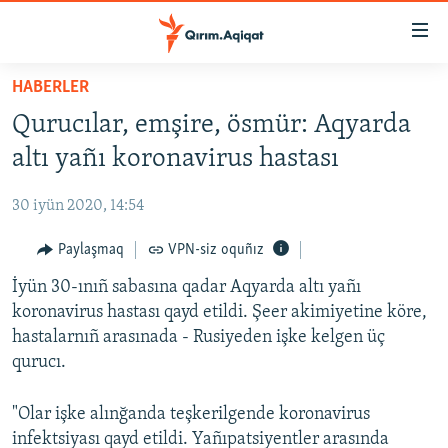
Link
açıqlığı
Esas
HABERLER
mündericege
HABERLER
Qurucılar, emşire, ösmür: Aqyarda
qaytmaq
SİYASET
Baş
altı yañı koronavirus hastası
İQTİSADİYAT
navigatsiyağa
qaytmaq
30 iyün 2020, 14:54
CEMİYET
Qıdıruvğa
MEDENİYET
Paylaşmaq
VPN-siz oquñız
qaytmaq
İNSAN AQLARI
İyün 30-ınıñ sabasına qadar Aqyarda altı yañı
koronavirus hastası qayd etildi. Şeer akimiyetine köre,
VİDEO
hastalarnıñ arasınada - Rusiyeden işke kelgen üç
SÜRET
qurucı.
BLOGLAR
"Olar işke alınğanda teşkerilgende koronavirus
FİKİR
infektsiyası qayd etildi. Yañıpatsiyentler arasında