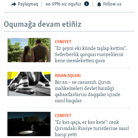
Paylaşmaq
VPN-siz oquñız
Follow us
Oqumağa devam etiñiz
CEMİYET
"Er şeyni eki künde taşlap kettim".
Seferberlik qorqusı rusiyelilerni
kene memleketten quva
İNSAN AQLARI
Bir an – ve casussıñ. Qırım
mahkemeleri devlet hainligi
qabaatlavlarını daqqalar içinde
nasıl baqalar
CEMİYET
"Er kes qaça, er kes kete": cenk
Qırımdaki Rusiye turistlerine nasıl
barıp yetti