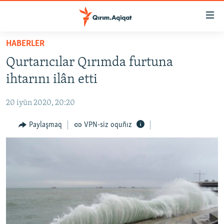
Link
açıqlığı
Esas
HABERLER
mündericege
HABERLER
Qurtarıcılar Qırımda furtuna
qaytmaq
SİYASET
Baş
ihtarını ilân etti
İQTİSADİYAT
navigatsiyağa
qaytmaq
20 iyün 2020, 20:20
CEMİYET
Qıdıruvğa
MEDENİYET
Paylaşmaq
VPN-siz oquñız
qaytmaq
İNSAN AQLARI
VİDEO
SÜRET
BLOGLAR
FİKİR