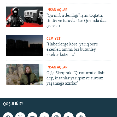
İNSAN AQLARI
"Qırım birdemligi" işini toqtattı,
tintüv ve tutuvlar ise Qırımda daa
çoq oldı
CEMİYET
"Haberlerge köre, yarıq bere
ekenler, amma biz bütünley
ekektriksizmiz"
İNSAN AQLARI
Olğa Skrıpnık: "Qırım azat etilsin
dep, insanlar yarıqsız ve suvsuz
yaşamağa azırlar"
QOŞULIÑIZ!