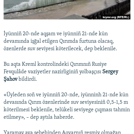
Русский
Українською
İyünniñ 20-nde aqşam ve iyünniñ 21-nde kün
QOŞULIÑIZ!
devamında işğal etilgen Qırımda furtuna olacaq,
özenlerde suv seviyesi köterilecek, dep beklenile.
Bu aqta Kreml kontrolindeki Qırımnıñ Rusiye
RFE/RS bütün saytları
Fevqulâde vaziyetler nazirliginiñ yolbaşçısı
Sergey
Şahov
bildirdi.
«Üyleden soñ ve iyünniñ 20-nde, iyünninh 21-nde kün
devasında Qırım özenlerinde suv seviyesiniñ 0,5-1,5 m
köterilmesi beklenile, telükeli seviyege çıqması tahmin
etilmey», – dep aytıla haberde.
Yaramay ava sebebinden Aqyarnıñ resmiy olmağan