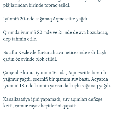
plâjlarından birinde topraq eşildi.
İyünniñ 20-nde sağanaq Aqmescitte yağdı.
Qırımda iyünniñ 20-nde ve 21-nde de ava bozulacaq,
dep tahmin etile.
Bu afta Kezlevde furtunalı ava neticesinde esli-başlı
qadın öz evinde blok etildi.
Çarşenbe künü, iyünniñ 16-nda, Aqmescitte boranlı
yağmur yağdı, şeerniñ bir qısmını suv bastı. Aqyarda
iyünniñ 18-nde künniñ yarısında küçlü sağanaq yağdı.
Kanalizatsiya işini yapamadı, suv aqımları deñzge
ketti, çamur cayav keçitlerini qapattı.