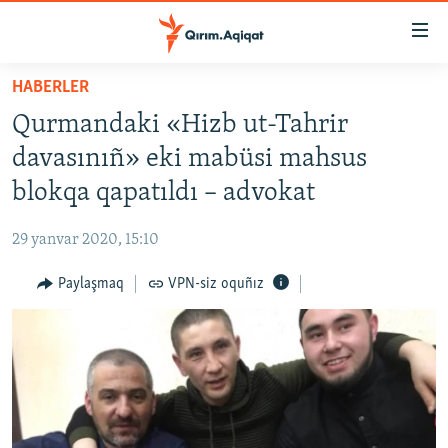
Link
açıqlığı
Esas
HABERLER
mündericege
HABERLER
Qurmandaki «Hizb ut-Tahrir
qaytmaq
SİYASET
Baş
davasınıñ» eki mabüsi mahsus
İQTİSADİYAT
navigatsiyağa
blokqa qapatıldı – advokat
qaytmaq
CEMİYET
Qıdıruvğa
29 yanvar 2020, 15:10
MEDENİYET
qaytmaq
Paylaşmaq
VPN-siz oquñız
İNSAN AQLARI
VİDEO
SÜRET
BLOGLAR
FİKİR