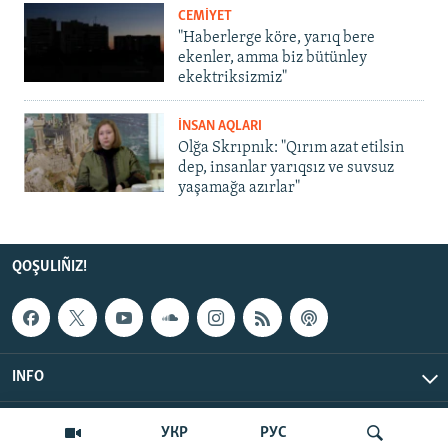
CEMİYET
"Haberlerge köre, yarıq bere
ekenler, amma biz bütünley
ekektriksizmiz"
İNSAN AQLARI
Olğa Skrıpnık: "Qırım azat etilsin
dep, insanlar yarıqsız ve suvsuz
yaşamağa azırlar"
QOŞULIÑIZ!
INFO
© Qırım.Aqiqat, 2026 | All Rights Reserved.
УКР
РУС