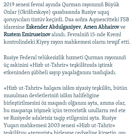
2019 senesi fevral ayında Qurman rayonınıñ Büyük
Onlar (Oktâbrskoye) qasabasında Rusiye uquq
qoruyıcıları tintüv keçirdi. Daa soñra Aqmescitteki FSB
idaresine
Eskender Abdulganiyev
,
Arsen Abhairov
ve
Rustem Emiruseinov
alındı. Fevralniñ 15-nde Kreml
kontrolindeki Kiyey rayon mahkemesi olarnı tevqif etti.
Rusiye Federal telükesizlik hızmeti Qurman rayonınıñ
üç sakinini «Hizb ut-Tahrir» teşkilâtında iştirak
etkeninden şübheli sayıp yaqalağanını tasdıqladı.
«Hizb ut-Tahrir» halqara islâm siyasiy teşkilâtı, bütün
musulman devletleriniñ islâm halifeligine
birleştirilmesini öz maqsadı olğanını ayta, amma olar,
bu maqsatqa irişmek içün terroristik usullarnı red ete
ve Rusiyede adaletsiz taqip etilgenini ayta. Rusiye
Yuqarı mahkemesi 2003 senesi «Hizb ut-Tahrir»
teşkilâtını «terrorist» birleşme cedveline kirsetip, onı