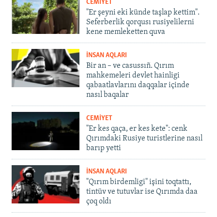
CEMİYET
"Er şeyni eki künde taşlap kettim".
Seferberlik qorqusı rusiyelilerni
kene memleketten quva
İNSAN AQLARI
Bir an – ve casussıñ. Qırım
mahkemeleri devlet hainligi
qabaatlavlarını daqqalar içinde
nasıl baqalar
CEMİYET
"Er kes qaça, er kes kete": cenk
Qırımdaki Rusiye turistlerine nasıl
barıp yetti
İNSAN AQLARI
"Qırım birdemligi" işini toqtattı,
tintüv ve tutuvlar ise Qırımda daa
çoq oldı