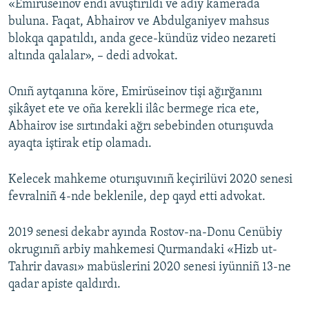
«Emirüseinov endi avuştırıldı ve adiy kamerada
buluna. Faqat, Abhairov ve Abdulganiyev mahsus
blokqa qapatıldı, anda gece-kündüz video nezareti
altında qalalar», – dedi advokat.
Onıñ aytqanına köre, Emirüseinov tişi ağırğanını
şikâyet ete ve oña kerekli ilâc bermege rica ete,
Abhairov ise sırtındaki ağrı sebebinden oturışuvda
ayaqta iştirak etip olamadı.
Kelecek mahkeme oturışuvınıñ keçirilüvi 2020 senesi
fevralniñ 4-nde beklenile, dep qayd etti advokat.
2019 senesi dekabr ayında Rostov-na-Donu Cenübiy
okrugınıñ arbiy mahkemesi Qurmandaki «Hizb ut-
Tahrir davası» mabüslerini 2020 senesi iyünniñ 13-ne
qadar apiste qaldırdı.