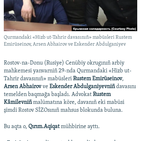
Русский
Українською
Qurmandaki «Hizb ut-Tahrir davasınıñ» mabüsleri Rustem
QOŞULIÑIZ!
Emirüseinov, Arsen Abhairov ve Eskender Abdulganiyev
Rostov-na-Donu (Rusiye) Cenübiy okrugınıñ arbiy
RFE/RS bütün saytları
mahkemesi yanvarniñ 29-nda Qurmandaki «Hizb ut-
Tahrir davasınıñ» mabüsleri
Rustem Emirüseinov
,
Arsen Abhairov
ve
Eskender Abdulganiyevniñ
davasını
temelden baqmağa başladı. Advokat
Rustem
Kâmilevniñ
malümatına köre, davanıñ eki mabüsi
şimdi Rostov SİZOsınıñ mahsus blokunda buluna.
Bu aqta o,
Qırım.Aqiqat
mühbirine ayttı.