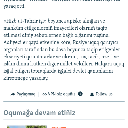
yasaq etti.
«Hizb ut-Tahrir işi» boyunca apiske alınğan ve
mahküm etilgenlerniñ imayecileri olarnıñ taqip
etilmesi diniy sebeplernen bağlı olğanını tüşüne.
Adliyeciler qayd etkenine köre, Rusiye uquq qoruyıcı
organları tarafından bu dava boyunca taqip etilgenler –
ekseriyeti qırımtatarlar ve ukrain, rus, tacik, azeri ve
islâm dinini kütken diger millet vekilleri. Halqara uquq
işğal etilgen topraqlarda işğalci devlet qanunlarını
kirsetmege yasaqlay.
Paylaşmaq
VPN-siz oquñız
Follow us
Oqumağa devam etiñiz