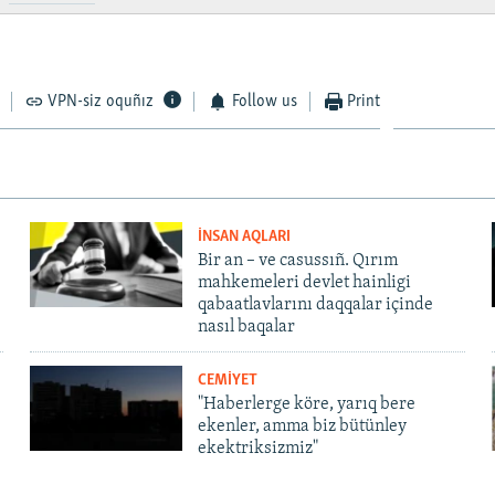
VPN-siz oquñız
Follow us
Print
İNSAN AQLARI
Bir an – ve casussıñ. Qırım
mahkemeleri devlet hainligi
qabaatlavlarını daqqalar içinde
nasıl baqalar
CEMİYET
"Haberlerge köre, yarıq bere
ekenler, amma biz bütünley
ekektriksizmiz"