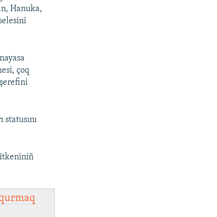
an, Hanuka,
selesini
anayasa
mesi, çoq
şerefini
 statusını
itkeniniñ
qurmaq