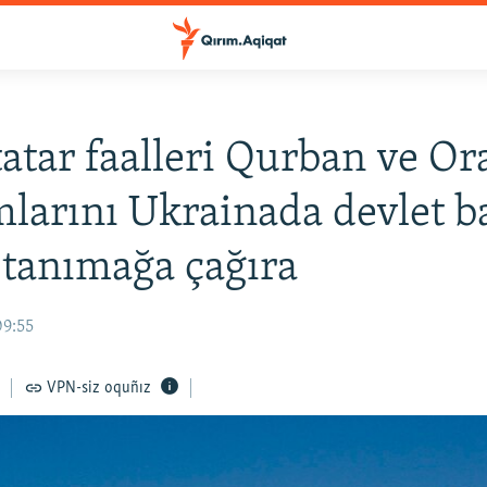
atar faalleri Qurban ve Or
larını Ukrainada devlet 
 tanımağa çağıra
09:55
VPN-siz oquñız