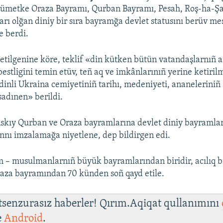
ümetke Oraza Bayramı, Qurban Bayramı, Pesah, Roş-ha-Ş
rı olğan diniy bir sıra bayramğa devlet statusını berüv me
e berdi.
etilgenine köre, teklif «din kütken bütün vatandaşlarnıñ 
bestligini temin etüv, teñ aq ve imkânlarınıñ yerine ketiril
 dinli Ukraina cemiyetiniñ tarihı, medeniyeti, ananeleriniñ 
adınen» berildi.
skıy Qurban ve Oraza bayramlarına devlet diniy bayramları
nı imzalamağa niyetlene, dep bildirgen edi.
 – musulmanlarnıñ büyük bayramlarından biridir, acılıq b
raza bayramından 70 künden soñ qayd etile.
 tsenzurasız haberler! Qırım.Aqiqat qullanımını
e
Android
.