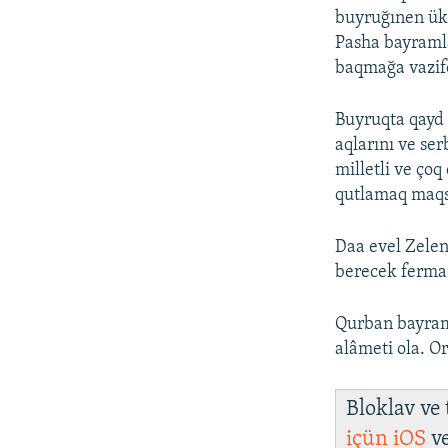
buyruğınen ük
Pasha bayramla
baqmağa vazif
Buyruqta qayd 
aqlarını ve ser
milletli ve çoq
qutlamaq maqs
Daa evel Zelen
berecek ferman
Qurban bayram
alâmeti ola. O
Bloklav ve
içün
iOS
v