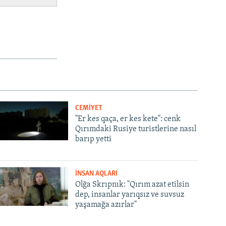
CEMİYET
"Er kes qaça, er kes kete": cenk
Qırımdaki Rusiye turistlerine nasıl
barıp yetti
İNSAN AQLARI
Olğa Skrıpnık: "Qırım azat etilsin
dep, insanlar yarıqsız ve suvsuz
yaşamağa azırlar"