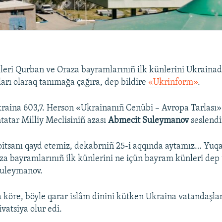
lleri Qurban ve Oraza bayramlarınıñ ilk künlerini Ukraina
arı olaraq tanımağa çağıra, dep bildire
«Ukrinform»
.
kraina 603,7. Herson «Ukrainanıñ Cenübi – Avropa Tarlası»
tatar Milliy Meclisiniñ azası
Abmecit Suleymanov
seslendi
oitsanı qayd etemiz, dekabrniñ 25-i aqqında aytamız… Yuq
a bayramlarınıñ ilk künlerini ne içün bayram künleri dep
Suleymanov.
 köre, böyle qarar islâm dinini kütken Ukraina vatandaşla
ivatsiya olur edi.