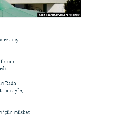
da resmiy
 forumı
rdi.
arı Rada
 tanımay?», –
rı içün müsbet