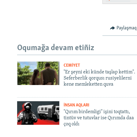
Paylaşmaq
Oqumağa devam etiñiz
CEMİYET
"Er şeyni eki künde taşlap kettim".
Seferberlik qorqusı rusiyelilerni
kene memleketten quva
İNSAN AQLARI
"Qırım birdemligi" işini toqtattı,
tintüv ve tutuvlar ise Qırımda daa
çoq oldı