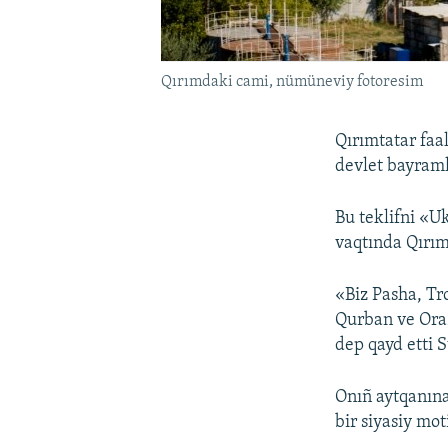
Qırımdaki cami, nümüneviy fotoresim
Qırımtatar faa
devlet bayraml
Bu teklifni «U
vaqtında Qırım
«Biz Pasha, Tr
Qurban ve Oraz
dep qayd etti 
Onıñ aytqanına
bir siyasiy mot