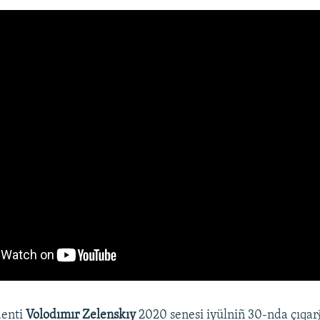
denti
Volodımır Zelenskıy
2020 senesi iyülniñ 30-nda çıqa