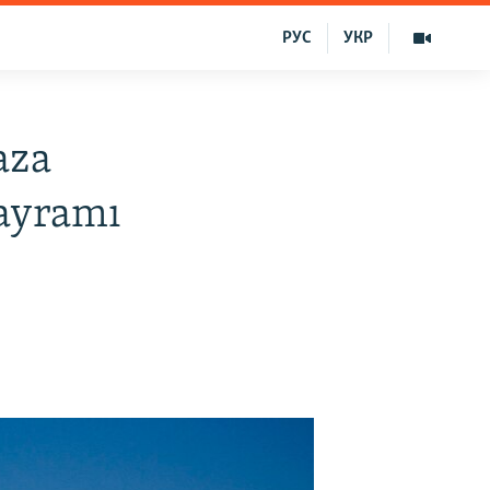
РУС
УКР
aza
bayramı