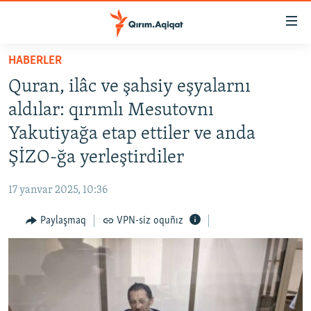
Link
açıqlığı
Esas
HABERLER
mündericege
HABERLER
Quran, ilâc ve şahsiy eşyalarnı
qaytmaq
SİYASET
Baş
aldılar: qırımlı Mesutovnı
İQTİSADİYAT
navigatsiyağa
Yakutiyağa etap ettiler ve anda
qaytmaq
CEMİYET
ŞİZO-ğa yerleştirdiler
Qıdıruvğa
MEDENİYET
qaytmaq
17 yanvar 2025, 10:36
İNSAN AQLARI
Paylaşmaq
VPN-siz oquñız
VİDEO
SÜRET
BLOGLAR
FİKİR