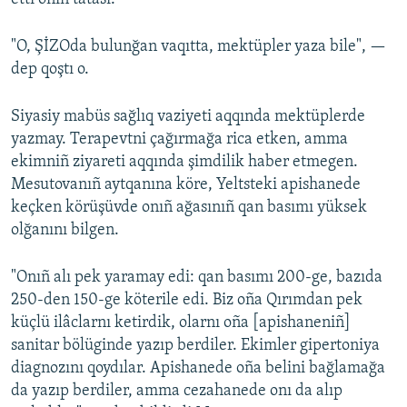
"O, ŞİZOda bulunğan vaqıtta, mektüpler yaza bile", —
dep qoştı o.
Siyasiy mabüs sağlıq vaziyeti aqqında mektüplerde
yazmay. Terapevtni çağırmağa rica etken, amma
ekimniñ ziyareti aqqında şimdilik haber etmegen.
Mesutovanıñ aytqanına köre, Yeltsteki apishanede
keçken körüşüvde onıñ ağasınıñ qan basımı yüksek
olğanını bilgen.
"Onıñ alı pek yaramay edi: qan basımı 200-ge, bazıda
250-den 150-ge köterile edi. Biz oña Qırımdan pek
küçlü ilâclarnı ketirdik, olarnı oña [apishaneniñ]
sanitar bölüginde yazıp berdiler. Ekimler gipertoniya
diagnozını qoydılar. Apishanede oña belini bağlamağa
da yazıp berdiler, amma cezahanede onı da alıp