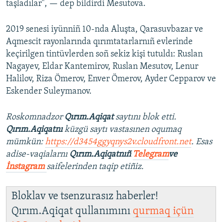
taşladılar", — dep bildirdi Mesutova.
2019 senesi iyünniñ 10-nda Aluşta, Qarasuvbazar ve
Aqmescit rayonlarında qırımtatarlarnıñ evlerinde
keçirilgen tintüvlerden soñ sekiz kişi tutuldı: Ruslan
Nagayev, Eldar Kantemirov, Ruslan Mesutov, Lenur
Halilov, Riza Ömerov, Enver Ömerov, Ayder Cepparov ve
Eskender Suleymanov.
Roskomnadzor
Qırım.Aqiqat
saytını blok etti.
Qırım.Aqiqatnı
küzgü saytı vastasınen oqumaq
mümkün:
https://d3454ggyqnys2v.cloudfront.net
. Esas
adise-vaqialarnı
Qırım.Aqiqatnıñ
Telegram
ve
İnstagram
saifelerinden taqip etiñiz.
Bloklav ve tsenzurasız haberler!
Qırım.Aqiqat qullanımını
qurmaq içün