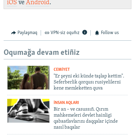
iOS
ve
Android
.
Paylaşmaq
VPN-siz oquñız
Follow us
Oqumağa devam etiñiz
CEMİYET
"Er şeyni eki künde taşlap kettim".
Seferberlik qorqusı rusiyelilerni
kene memleketten quva
İNSAN AQLARI
Bir an – ve casussıñ. Qırım
mahkemeleri devlet hainligi
qabaatlavlarını daqqalar içinde
nasıl baqalar