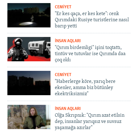
CEMİYET
"Er kes qaça, er kes kete": cenk
Qırımdaki Rusiye turistlerine nasıl
barıp yetti
İNSAN AQLARI
"Qırım birdemligi" işini toqtattı,
tintüv ve tutuvlar ise Qırımda daa
çoq oldı
CEMİYET
"Haberlerge köre, yarıq bere
ekenler, amma biz bütünley
ekektriksizmiz"
İNSAN AQLARI
Olğa Skrıpnık: "Qırım azat etilsin
dep, insanlar yarıqsız ve suvsuz
yaşamağa azırlar"