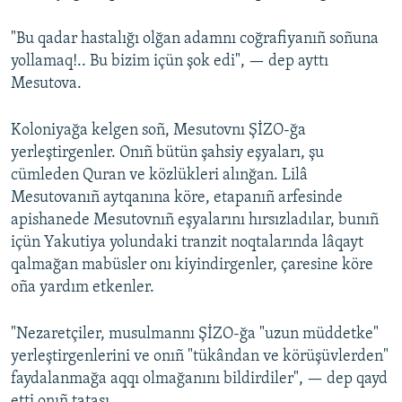
"Bu qadar hastalığı olğan adamnı coğrafiyanıñ soñuna
yollamaq!.. Bu bizim içün şok edi", — dep ayttı
Mesutova.
Koloniyağa kelgen soñ, Mesutovnı ŞİZO-ğa
yerleştirgenler. Onıñ bütün şahsiy eşyaları, şu
cümleden Quran ve közlükleri alınğan. Lilâ
Mesutovanıñ aytqanına köre, etapanıñ arfesinde
apishanede Mesutovnıñ eşyalarını hırsızladılar, bunıñ
içün Yakutiya yolundaki tranzit noqtalarında lâqayt
qalmağan mabüsler onı kiyindirgenler, çaresine köre
oña yardım etkenler.
"Nezaretçiler, musulmannı ŞİZO-ğa "uzun müddetke"
yerleştirgenlerini ve onıñ "tükândan ve körüşüvlerden"
faydalanmağa aqqı olmağanını bildirdiler", — dep qayd
etti onıñ tatası.