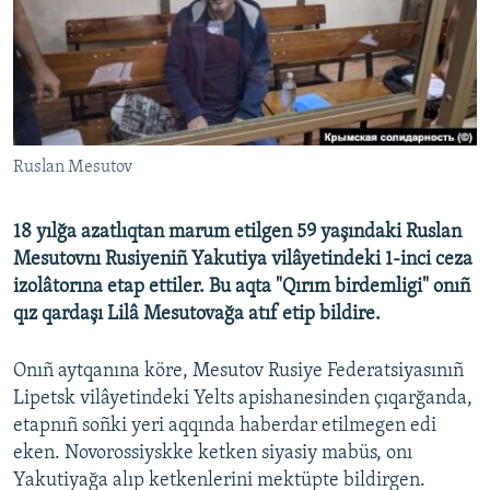
Русский
Українською
QOŞULIÑIZ!
Ruslan Mesutov
18 yılğa azatlıqtan marum etilgen 59 yaşındaki Ruslan
RFE/RS bütün saytları
Mesutovnı Rusiyeniñ Yakutiya vilâyetindeki 1-inci ceza
izolâtorına etap ettiler. Bu aqta "Qırım birdemligi" onıñ
qız qardaşı Lilâ Mesutovağa atıf etip bildire.
Onıñ aytqanına köre, Mesutov Rusiye Federatsiyasınıñ
Lipetsk vilâyetindeki Yelts apishanesinden çıqarğanda,
etapnıñ soñki yeri aqqında haberdar etilmegen edi
eken. Novorossiyskke ketken siyasiy mabüs, onı
Yakutiyağa alıp ketkenlerini mektüpte bildirgen.