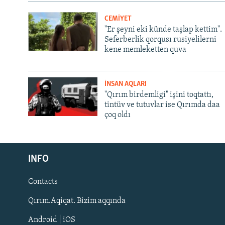
CEMİYET
"Er şeyni eki künde taşlap kettim".
Seferberlik qorqusı rusiyelilerni
kene memleketten quva
İNSAN AQLARI
"Qırım birdemligi" işini toqtattı,
tintüv ve tutuvlar ise Qırımda daa
çoq oldı
Русский
INFO
Українською
Contacts
QOŞULIÑIZ!
Qırım.Aqiqat. Bizim aqqında
Android | iOS