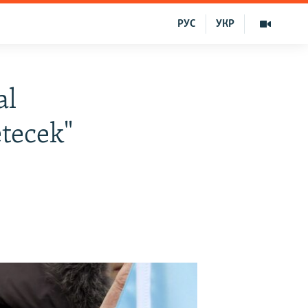
РУС
УКР
al
etecek"