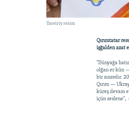
Tasviriy resim
Qırımtatar res
işğalden azat e
"Dünyağa hatır
olğan er kün —
bir sınavdır. 
Qırım — Ukrayi
küreş devam et
içün seslene",