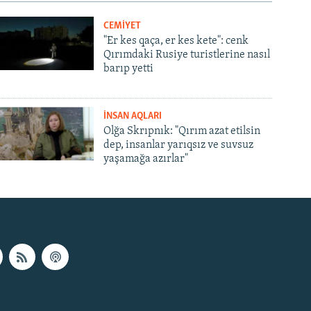
CEMİYET
"Er kes qaça, er kes kete": cenk
Qırımdaki Rusiye turistlerine nasıl
barıp yetti
İNSAN AQLARI
Olğa Skrıpnık: "Qırım azat etilsin
dep, insanlar yarıqsız ve suvsuz
yaşamağa azırlar"