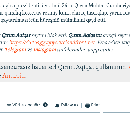
rayina prezidenti fevralniñ 26-nı Qırım Muhtar Cumhuriye
ine qarşılıq kösterüv resmiy künü olaraq tasdıqlap, yarıma
 qaytarılması içün küreşniñ müimligini qayd etti.
r
Qırım.Aqiqat
saytını blok etti.
Qırım.Aqiqatnı
küzgü saytı 
kün:
https://d3454ggyqnys2v.cloudfront.net
. Esas adise-vaq
ıñ
Telegram
ve
İnstagram
saifelerinden taqip etiñiz.
 tsenzurasız haberler! Qırım.Aqiqat qullanımını
e
Android
.
VPN-siz oquñız
Follow us
Print