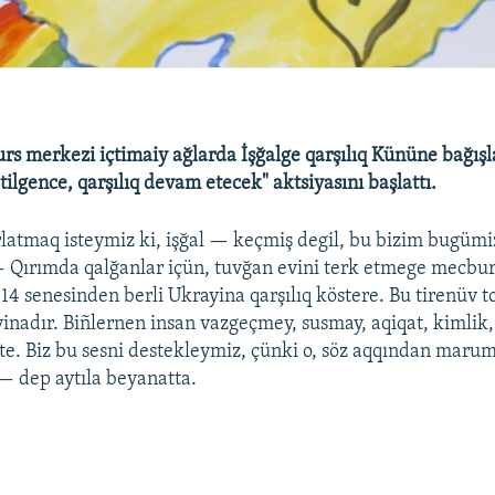
urs merkezi içtimaiy ağlarda İşğalge qarşılıq Kününe bağış
tilgence, qarşılıq devam etecek" aktsiyasını başlattı.
latmaq isteymiz ki, işğal — keçmiş degil, bu bizim bugümiz
 Qırımda qalğanlar içün, tuvğan evini terk etmege mecbur
2014 senesinden berli Ukrayina qarşılıq köstere. Bu tirenüv 
nadır. Biñlernen insan vazgeçmey, susmay, aqiqat, kimlik, 
e. Biz bu sesni destekleymiz, çünki o, söz aqqından marum
 — dep aytıla beyanatta.