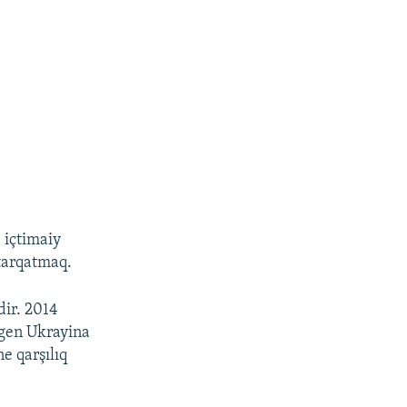
 içtimaiy
tarqatmaq.
dir. 2014
lgen Ukrayina
e qarşılıq