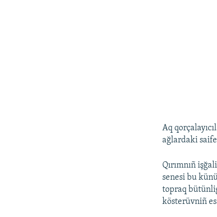
Aq qorçalayıcı
ağlardaki saif
Qırımnıñ işğal
senesi bu künü
topraq bütünlig
kösterüvniñ es