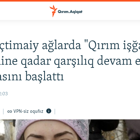
timaiy ağlarda "Qırım işğ
nine qadar qarşılıq devam 
sını başlattı
2:03
VPN-siz oquñız