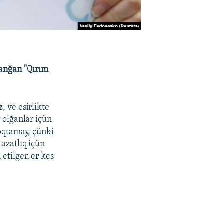
lanğan "Qırım
, ve esirlikte
 olğanlar içün
toqtamay, çünki
azatlıq içün
 etilgen er kes