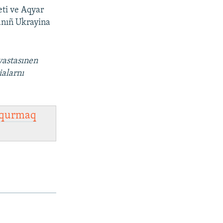
ti ve Aqyar
danıñ Ukrayina
vastasınen
ialarnı
qurmaq