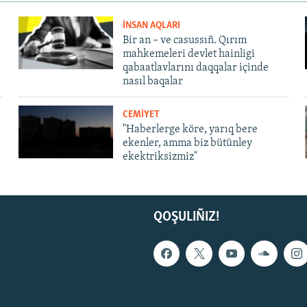
İNSAN AQLARI
Bir an – ve casussıñ. Qırım
mahkemeleri devlet hainligi
qabaatlavlarını daqqalar içinde
nasıl baqalar
CEMİYET
"Haberlerge köre, yarıq bere
ekenler, amma biz bütünley
ekektriksizmiz"
QOŞULIÑIZ!