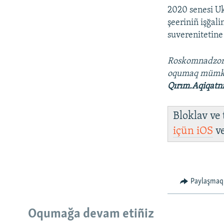
2020 senesi Uk
şeeriniñ işğal
suverenitetine
Roskomnadzo
oqumaq müm
Qırım.Aqiqatn
Bloklav ve
içün
iOS
v
Paylaşmaq
Oqumağa devam etiñiz