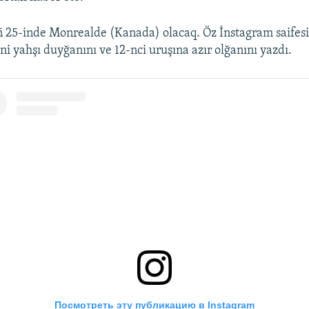
ñ 25-inde Monrealde (Kanada) olacaq. Öz İnstagram saifes
ni yahşı duyğanını ve 12-nci uruşına azır olğanını yazdı.