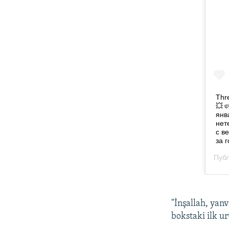
"İnşallah, yan
bokstaki ilk u