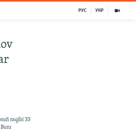
РУС
УКР
nov
ar
onıñ raqibi 33
. Bunı