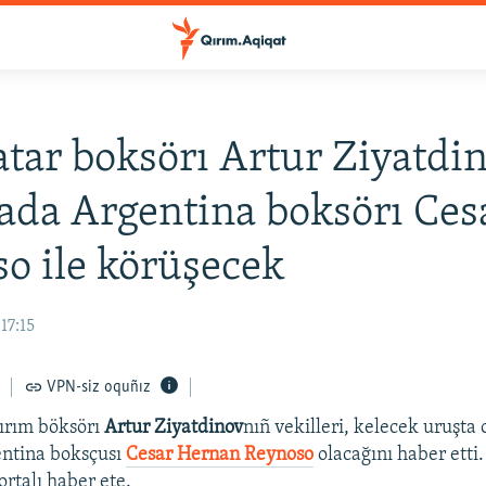
tar boksörı Artur Ziyatdi
da Argentina boksörı Ces
o ile körüşecek
17:15
VPN-siz oquñız
ırım böksörı
Artur Ziyatdinov
nıñ vekilleri, kelecek uruşta 
entina boksçusı
Cesar Hernan Reynoso
olacağını haber etti
ortalı haber ete.