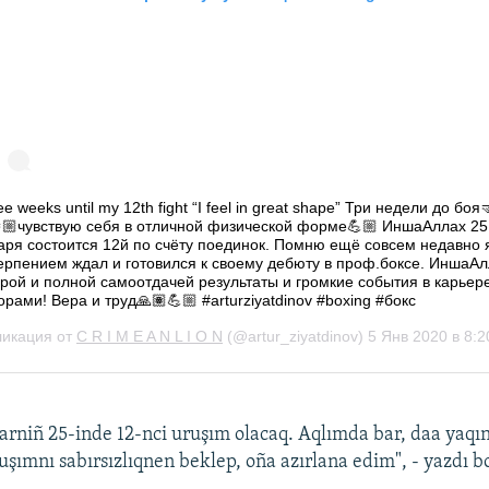
varniñ 25-inde 12-nci uruşım olacaq. Aqlımda bar, daa yaqın
ruşımnı sabırsızlıqnen beklep, oña azırlana edim", - yazdı b