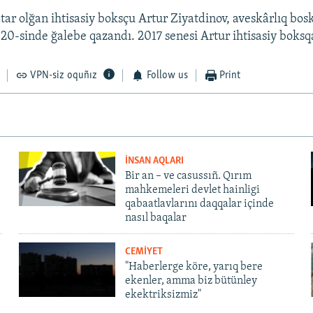
ar olğan ihtisasiy boksçu Artur Ziyatdinov, aveskârlıq bo
120-sinde ğalebe qazandı. 2017 senesi Artur ihtisasiy boksq
VPN-siz oquñız
Follow us
Print
İNSAN AQLARI
Bir an – ve casussıñ. Qırım
mahkemeleri devlet hainligi
qabaatlavlarını daqqalar içinde
nasıl baqalar
CEMİYET
"Haberlerge köre, yarıq bere
ekenler, amma biz bütünley
ekektriksizmiz"