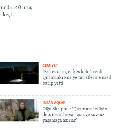
skunda 140 uruş
a keçti.
CEMİYET
"Er kes qaça, er kes kete": cenk
Qırımdaki Rusiye turistlerine nasıl
barıp yetti
İNSAN AQLARI
Olğa Skrıpnık: "Qırım azat etilsin
dep, insanlar yarıqsız ve suvsuz
yaşamağa azırlar"