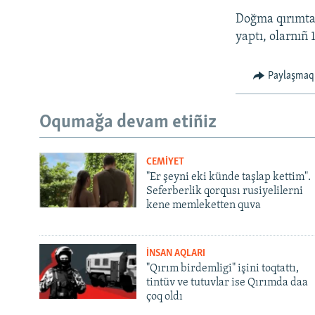
Doğma qırımtat
yaptı, olarnıñ 
Paylaşmaq
Oqumağa devam etiñiz
CEMİYET
"Er şeyni eki künde taşlap kettim".
Seferberlik qorqusı rusiyelilerni
kene memleketten quva
İNSAN AQLARI
"Qırım birdemligi" işini toqtattı,
tintüv ve tutuvlar ise Qırımda daa
çoq oldı