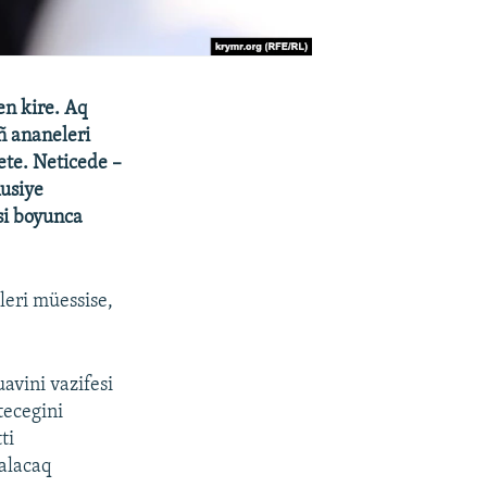
en kire. Aq
ñ ananeleri
ete. Neticede –
Rusiye
si boyunca
leri müessise,
avini vazifesi
tecegini
ti
qalacaq