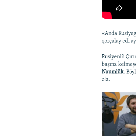
«Anda Rusiyege 
qorçalay edi ay
Rusiyeniñ Qırım
başına kelmeyc
Naumlük
. Böy
ola.