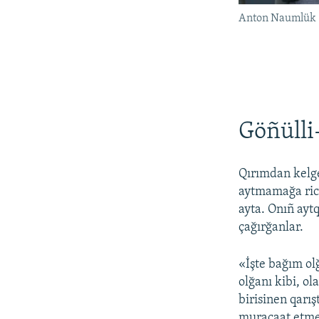
Anton Naumlük
Göñüll
Qırımdan kelge
aytmamağa rica
ayta. Onıñ ayt
çağırğanlar.
«İşte bağım ol
olğanı kibi, o
birisinen qarı
muracaat etmek