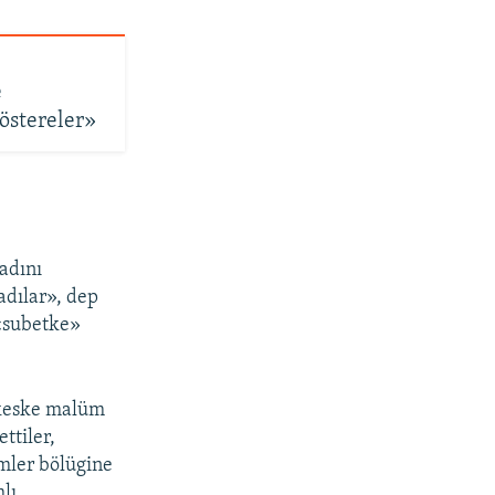
e
östereler»
adını
adılar», dep
 «subetke»
r keske malüm
ttiler,
imler bölügine
lı.