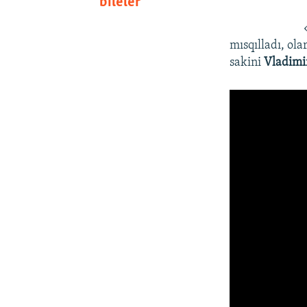
bileler
mısqılladı, ola
sakini
Vladimir