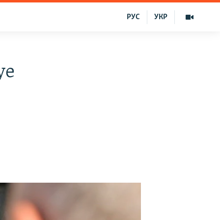
РУС
УКР
ye