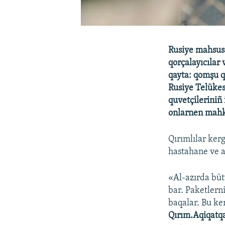
Rusiye mahsus 
qorçalayıcılar
qayta: qomşu q
Rusiye Telükes
quvetçileriniñ
onlarnen mahk
Qırımlılar kerg
hastahane ve al
«Al-azırda büt
bar. Paketlern
baqalar. Bu ker
Qırım.Aqiqatq