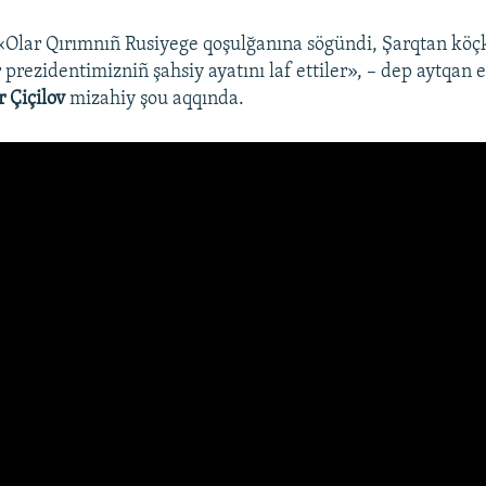
«Olar Qırımnıñ Rusiyege qoşulğanına sögündi, Şarqtan köç
r prezidentimizniñ şahsiy ayatını laf ettiler», – dep aytqan
 Çiçilov
mizahiy şou aqqında.