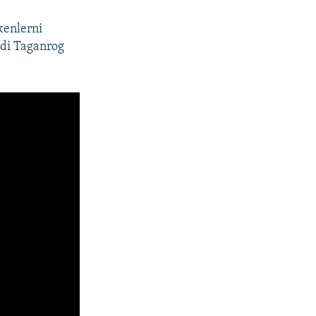
kenlerni
 edi Taganrog