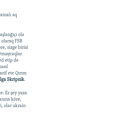
ainalı aq
aşlanğıçı ola
t olaraq FSB
e, sizge birisi
ytmaycaqlar.
ed etip de
nasıl
arif ete Qırım
lga Skripnik
.
le. Er şey yaza
anına köre,
i, olar ukrain