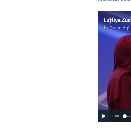
by
Qırım.Aqi
0:00