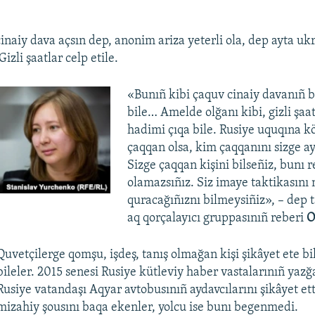
inaiy dava açsın dep, anonim ariza yeterli ola, dep ayta ukr
Gizli şaatlar celp etile.
«Bunıñ kibi çaquv cinaiy davanıñ b
bile… Amelde olğanı kibi, gizli şaa
hadimi çıqa bile. Rusiye uquqına kör
çaqqan olsa, kim çaqqanını sizge a
Sizge çaqqan kişini bilseñiz, bunı r
olamazsıñız. Siz imaye taktikasını 
quracağıñıznı bilmeysiñiz», – dep t
aq qorçalayıcı gruppasınıñ reberi
O
Quvetçilerge qomşu, işdeş, tanış olmağan kişi şikâyet ete bi
bileler. 2015 senesi Rusiye kütleviy haber vastalarınıñ yazğ
Rusiye vatandaşı Aqyar avtobusınıñ aydavcılarını şikâyet ett
mizahiy şousını baqa ekenler, yolcu ise bunı begenmedi.