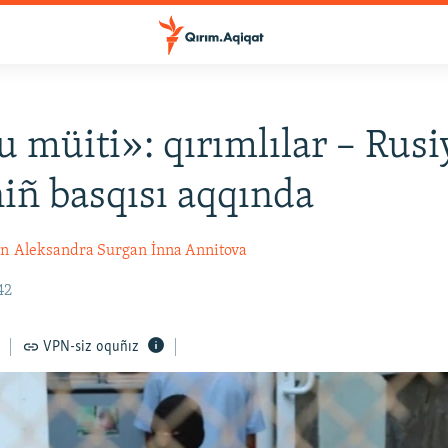
 müiti»: qırımlılar – Rusi
iñ basqısı aqqında
an
Aleksandra Surgan
İnna Annitova
42
VPN-siz oquñız