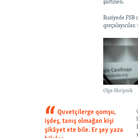
şartınen.
Rusiyede FSB c
qorçalayıcılar. 
Olga Skripnik
Quvetçilerge qomşu,
işdeş, tanış olmağan kişi
şikâyet ete bile. Er şey yaza