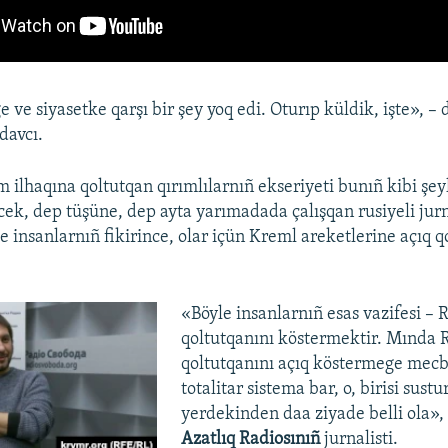
ve siyasetke qarşı bir şey yoq edi. Oturıp küldik, işte», –
davcı.
 ilhaqına qoltutqan qırımlılarnıñ ekseriyeti bunıñ kibi şey
ek, dep tüşüne, dep ayta yarımadada çalışqan rusiyeli jur
le insanlarnıñ fikirince, olar içün Kreml areketlerine açıq 
«Böyle insanlarnıñ esas vazifesi – 
qoltutqanını köstermektir. Mında 
qoltutqanını açıq köstermege mec
totalitar sistema bar, o, birisi sust
yerdekinden daa ziyade belli ola»,
Azatlıq Radiosınıñ
jurnalisti.