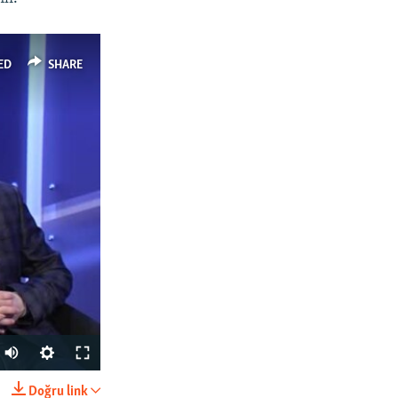
ED
SHARE
Doğru link