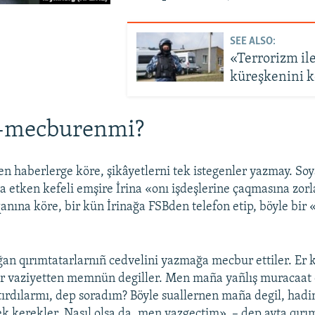
SEE ALSO:
«Terrorizm il
küreşkenini k
i-mecburenmi?
n haberlerge köre, şikâyetlerni tek istegenler yazmay. Soy
 etken kefeli emşire İrina «onı işdeşlerine çaqmasına zorl
qanına köre, bir kün İrinağa FSBden telefon etip, böyle bir
ğan qırımtatarlarnıñ cedvelini yazmağa mecbur ettiler. E
lar vaziyetten memnün degiller. Men maña yañlış muracaat e
ştırdılarmı, dep soradım? Böyle suallernen maña degil, had
 kerekler. Nasıl olsa da, men vazgeçtim», – dep ayta qırım