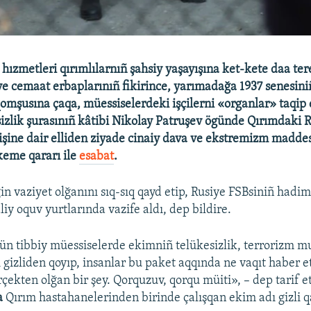
hızmetleri qırımlılarnıñ şahsiy yaşayışına ket-kete daa ter
 ve cemaat erbaplarınıñ fikirince, yarımadağa 1937 senesini
omşusına çaqa, müessiselerdeki işçilerni «organlar» taqip 
izlik şurasınıñ kâtibi Nikolay Patruşev ögünde Qırımdaki 
 işine dair elliden ziyade cinaiy dava ve ekstremizm madde
eme qararı ile
esabat
.
in vaziyet olğanını sıq-sıq qayd etip, Rusiye FSBsiniñ hadim
iy oquv yurtlarında vazife aldı, dep bildire.
ün tibbiy müessiselerde ekimniñ telükesizlik, terrorizm mu
i gizliden qoyıp, insanlar bu paket aqqında ne vaqıt haber e
çekten olğan bir şey. Qorquzuv, qorqu müiti», – dep tarif et
a
Qırım hastahanelerinden birinde çalışqan ekim adı gizli 