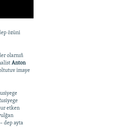
 dep özüni
ler olarnıñ
nalist
Anton
qoltutuv imaye
Rusiyege
Rusiyege
bur etken
urulğan
 – dep ayta