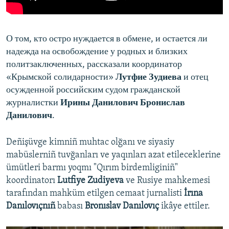
О том, кто остро нуждается в обмене, и остается ли
надежда на освобождение у родных и близких
политзаключенных, рассказали координатор
«Крымской солидарности»
Лутфие Зудиева
и отец
осужденной российским судом гражданской
журналистки
Ирины Данилович
Бронислав
Данилович
.
Deñişüvge kimniñ muhtac olğanı ve siyasiy
mabüslerniñ tuvğanları ve yaqınları azat etileceklerine
ümütleri barmı yoqmı "Qırım birdemliginiñ"
koordinatorı
Lutfiye Zudiyeva
ve Rusiye mahkemesi
tarafından mahküm etilgen cemaat jurnalisti
İrına
Danılovıçnıñ
babası
Bronıslav
Danılovıç
ikâye ettiler.