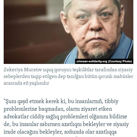
Zekeriya Muratov uquq qoruyıcı teşkilâtlar tarafından siyasiy
sebeplerden taqip etilgen dep tanılğan bütün qırımlı mabüsler
arasında eñ yaşlısıdır
"Şunı qayd etmek kerek ki, bu insanlarnıñ, tibbiy
problemlerine baqmadan, olarnı ziyaret etken
advokatlar ciddiy sağlıq problemleri olğanını bildirse
de, bu insanlar sabırnen azatlıqnı bekleyler ve siyasiy
irade olacağını bekleyler, soñunda olar azatlıqqa