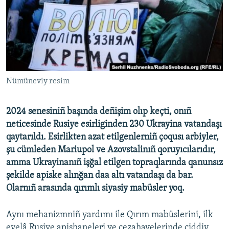
Русский
Українською
QOŞULIÑIZ!
Nümüneviy resim
2024 senesiniñ başında deñişim olıp keçti, onıñ
RFE/RS bütün saytları
neticesinde Rusiye esirliginden 230 Ukrayina vatandaşı
qaytarıldı. Esirlikten azat etilgenlerniñ çoqusı arbiyler,
şu cümleden Mariupol ve Azovstalinıñ qoruyıcılarıdır,
amma Ukrayinanıñ işğal etilgen topraqlarında qanunsız
şekilde apiske alınğan daa altı vatandaşı da bar.
Olarnıñ arasında qırımlı siyasiy mabüsler yoq.
Aynı mehanizmniñ yardımı ile Qırım mabüslerini, ilk
evelâ Rusiye apishaneleri ve cezahavelerinde ciddiy