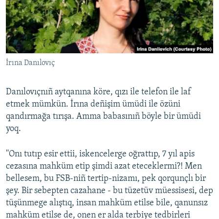
İrına Danılovıç
Danılovıçnıñ aytqanına köre, qızı ile telefon ile laf
etmek mümkün. İrına deñişim ümüdi ile özüni
qandırmağa tırışa. Amma babasınıñ böyle bir ümüdi
yoq.
''Onı tutıp esir ettii, iskencelerge oğrattıp, 7 yıl apis
cezasına mahküm etip şimdi azat eteceklermi?! Men
bellesem, bu FSB-niñ tertip-nizamı, pek qorqunçlı bir
şey. Bir sebepten cazahane - bu tüzetüv müessisesi, dep
tüşünmege alıştıq, insan mahküm etilse bile, qanunsız
mahküm etilse de, onen er alda terbiye tedbirleri