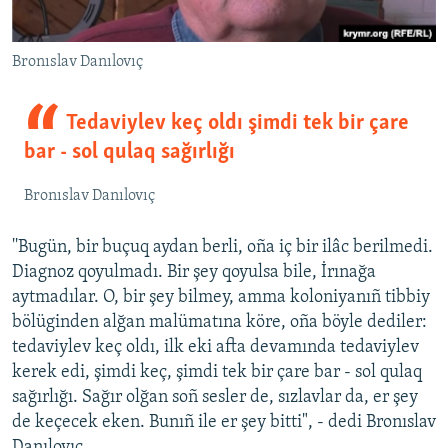
Bronıslav Danılovıç
Tedaviylev keç oldı şimdi tek bir çare
bar - sol qulaq sağırlığı
Bronıslav Danılovıç
''Bugün, bir buçuq aydan berli, oña iç bir ilâc berilmedi.
Diagnoz qoyulmadı. Bir şey qoyulsa bile, İrınağa
aytmadılar. O, bir şey bilmey, amma koloniyanıñ tibbiy
bölüginden alğan malümatına köre, oña böyle dediler:
tedaviylev keç oldı, ilk eki afta devamında tedaviylev
kerek edi, şimdi keç, şimdi tek bir çare bar - sol qulaq
sağırlığı. Sağır olğan soñ sesler de, sızlavlar da, er şey
de keçecek eken. Bunıñ ile er şey bitti", - dedi Bronıslav
Danılovıç.