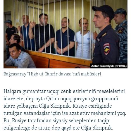
Bağçasaray "Hizb ut-Tahrir davası"nıñ mabüsleri
Halqara gumanitar uquqı cenk esirleriniñ meselelerini
idare ete, dep ayta Qırım uquq qoroyıcı gruppasınıñ
idare yolbaşçısı Olğa Skrıpnık. Rusiye esirliginde
tutulğan vatandaşlar içün ise azat etüv mehanizmi yoq.
Bu, Rusiye tarafından siyasiy sebeplerden taqip
etilgenlerge de aittir, dep qayd ete Olğa Skrıpnık.