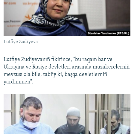
Lutfiye Zudiyeva
Lutfiye Zudiyevanıñ fikirince, "bu raqam bar ve
Ukrayina ve Rusiye devletleri arasında muzakerelerniñ
mevzusı ola bile, tabiiy ki, başqa devletlerniñ
yardımınen".