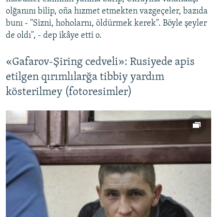
olğanını bilip, oña hızmet etmekten vazgeçeler, bazıda
bunı - ''Sizni, hoholarnı, öldürmek kerek''. Böyle şeyler
de oldı'', - dep ikâye etti o.
«Gafarov-Şiring cedveli»: Rusiyede apis
etilgen qırımlılarğa tibbiy yardım
kösterilmey (fotoresimler)