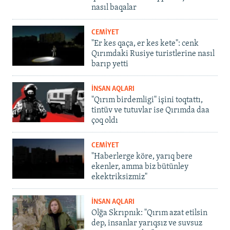
nasıl baqalar
CEMİYET
"Er kes qaça, er kes kete": cenk
Qırımdaki Rusiye turistlerine nasıl
barıp yetti
İNSAN AQLARI
"Qırım birdemligi" işini toqtattı,
tintüv ve tutuvlar ise Qırımda daa
çoq oldı
CEMİYET
"Haberlerge köre, yarıq bere
ekenler, amma biz bütünley
ekektriksizmiz"
İNSAN AQLARI
Olğa Skrıpnık: "Qırım azat etilsin
dep, insanlar yarıqsız ve suvsuz