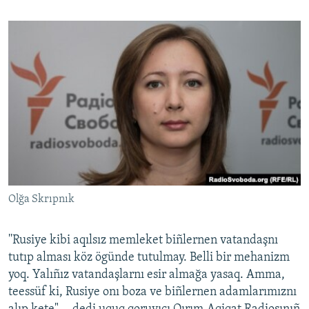
Olğa Skrıpnık
''Rusiye kibi aqılsız memleket biñlernen vatandaşnı
tutıp alması köz ögünde tutulmay. Belli bir mehanizm
yoq. Yalıñız vatandaşlarnı esir almağa yasaq. Amma,
teessüf ki, Rusiye onı boza ve biñlernen adamlarımıznı