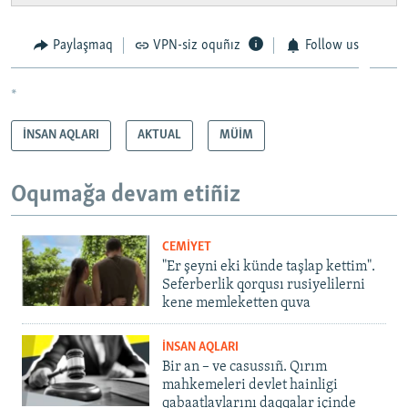
Paylaşmaq
VPN-siz oquñız
Follow us
*
İNSAN AQLARI
AKTUAL
MÜİM
Oqumağa devam etiñiz
CEMİYET
"Er şeyni eki künde taşlap kettim".
Seferberlik qorqusı rusiyelilerni
kene memleketten quva
İNSAN AQLARI
Bir an – ve casussıñ. Qırım
mahkemeleri devlet hainligi
qabaatlavlarını daqqalar içinde