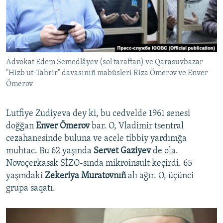
Advokat Edem Semedlâyev (sol taraftan) ve Qarasuvbazar
"Hizb ut-Tahrir" davasınıñ mabüsleri Riza Ömerov ve Enver
Ömerov
Lutfiye Zudiyeva dey ki, bu cedvelde 1961 senesi
doğğan
Enver Ömerov
bar. O, Vladimir tsentral
cezahanesinde buluna ve acele tibbiy yardımğa
muhtac. Bu 62 yaşında
Servet Gaziyev
de ola.
Novoçerkassk SİZO-sında mikroinsult keçirdi. 65
yaşındaki
Zekeriya Muratovnıñ
alı ağır. O, üçünci
grupa saqatı.