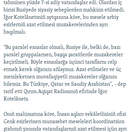
tahminen yüzde 7-si adiy vatandaşlar edi. Olardan iç
birisi Rusiyede siyasiy sebeplerden mahküm etilmedi.
İğor Kotelânetsniñ aytqanına köre, bu mesele arbiy
esirlerniñ azat etilmesi muzakerelerinden ayrı
baqılmalı.
''Bu paralel esnaslar olmalı, Rusiye ile, belki de, bazı
paralel gruppalarnen, başqa şaraitlerde muzakereler
keçirilmeli. Böyle esnaslarğa üçünci taraflarnı celp
etmek kerek olğanını añlaymız. Azat etilmeler ve üç
memleketnen muvafaqiyetli muzakereler olğanını
bilemiz. Bu Türkiye, Qatar ve Saudiy Arabistan", - dep
tarif etti Qırım.Aqiqat Radiosınıñ efirinde İğor
Kotelânets.
Onıñ malümatına köre, İnsan aqları vekâletlisiniñ ofisi
Cenk esirlerinen munasebet meseleleri koordinatsion
ştabınıñ yanında vatandaşlarnıñ azat etilmesi içün ayrı