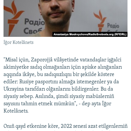
İğor Kotelânets
''Misal içün, Zaporojjâ vilâyetinde vatandaşlar işğalci
akimiyetke sadıq olmağanları içün apiske alınğanları
aqqında ikâye, bu sadıqsızlıqnı bir şekilde köstere
ediler: Rusiye pasportını almağa istemegenler ya da
Ukrayina tarafdarı olğanlarını bildirgenler. Bu da
siyasiy sebep. Asılında, şimdi siyasiy mabüslerniñ
sayısını tahmin etmek mümkün", - dep ayta İğor
Kotelânets.
Onıñ qayd etkenine köre, 2022 senesi azat etilgenlerniñ