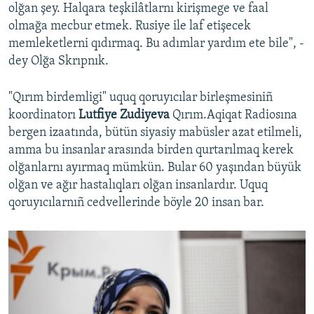
olğan şey. Halqara teşkilâtlarnı kirişmege ve faal
olmağa mecbur etmek. Rusiye ile laf etişecek
memleketlerni qıdırmaq. Bu adımlar yardım ete bile", -
dey Olğa Skrıpnık.
"Qırım birdemligi" uquq qoruyıcılar birleşmesiniñ
koordinatorı
Lutfiye Zudiyeva
Qırım.Aqiqat Radiosına
bergen izaatında, bütün siyasiy mabüsler azat etilmeli,
amma bu insanlar arasında birden qurtarılmaq kerek
olğanlarnı ayırmaq mümkün. Bular 60 yaşından büyük
olğan ve ağır hastalıqları olğan insanlardır. Uquq
qoruyıcılarnıñ cedvellerinde böyle 20 insan bar.