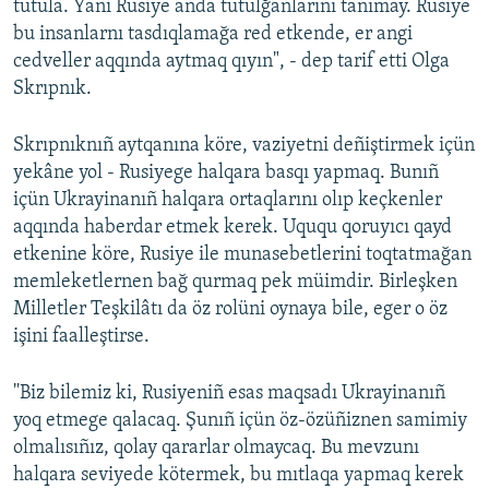
tutula. Yani Rusiye anda tutulğanlarını tanımay. Rusiye
bu insanlarnı tasdıqlamağa red etkende, er angi
cedveller aqqında aytmaq qıyın", - dep tarif etti Olga
Skrıpnık.
Skrıpnıknıñ aytqanına köre, vaziyetni deñiştirmek içün
yekâne yol - Rusiyege halqara basqı yapmaq. Bunıñ
içün Ukrayinanıñ halqara ortaqlarını olıp keçkenler
aqqında haberdar etmek kerek. Uququ qoruyıcı qayd
etkenine köre, Rusiye ile munasebetlerini toqtatmağan
memleketlernen bağ qurmaq pek müimdir. Birleşken
Milletler Teşkilâtı da öz rolüni oynaya bile, eger o öz
işini faalleştirse.
''Biz bilemiz ki, Rusiyeniñ esas maqsadı Ukrayinanıñ
yoq etmege qalacaq. Şunıñ içün öz-özüñiznen samimiy
olmalısıñız, qolay qararlar olmaycaq. Bu mevzunı
halqara seviyede kötermek, bu mıtlaqa yapmaq kerek