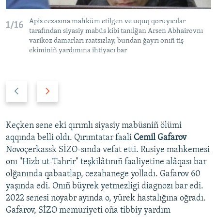
Apis cezasına mahküm etilgen ve uquq qoruyıcılar
1/16
tarafından siyasiy mabüs kibi tanılğan Arsen Abhairovnı
varikoz damarları raatsızlay, bundan ğayrı onıñ tiş
ekiminiñ yardımına ihtiyacı bar
P
N
r
e
e
x
v
t
Keçken sene eki qırımlı siyasiy mabüsniñ ölümi
i
s
aqqında belli oldı. Qırımtatar faali
Cemil Gafarov
o
l
Novoçerkassk SİZO-sında vefat etti. Rusiye mahkemesi
u
i
onı "Hizb ut-Tahrir" teşkilâtınıñ faaliyetine alâqası bar
s
d
olğanında qabaatlap, cezahanege yolladı. Gafarov 60
s
e
yaşında edi. Onıñ büyrek yetmezligi diagnozı bar edi.
l
2022 senesi noyabr ayında o, yürek hastalığına oğradı.
i
Gafarov, SİZO memuriyeti oña tibbiy yardım