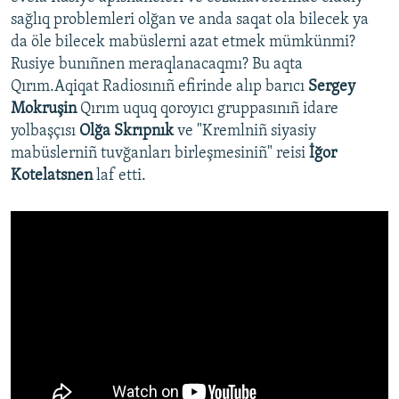
sağlıq problemleri olğan ve anda saqat ola bilecek ya
da öle bilecek mabüslerni azat etmek mümkünmi?
Rusiye bunıñnen meraqlanacaqmı? Bu aqta
Qırım.Aqiqat Radiosınıñ efirinde alıp barıcı
Sergey
Mokruşin
Qırım uquq qoroyıcı gruppasınıñ idare
yolbaşçısı
Olğa Skrıpnık
ve "Kremlniñ siyasiy
mabüslerniñ tuvğanları birleşmesiniñ" reisi
İğor
Kotelatsnen
laf etti.