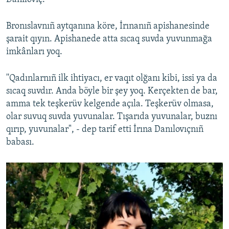
Bronıslavnıñ aytqanına köre, İrınanıñ apishanesinde
şarait qıyın. Apishanede atta sıcaq suvda yuvunmağa
imkânları yoq.
''Qadınlarnıñ ilk ihtiyacı, er vaqıt olğanı kibi, issi ya da
sıcaq suvdır. Anda böyle bir şey yoq. Kerçekten de bar,
amma tek teşkerüv kelgende açıla. Teşkerüv olmasa,
olar suvuq suvda yuvunalar. Tışarıda yuvunalar, buznı
qırıp, yuvunalar", - dep tarif etti İrına Danılovıçnıñ
babası.