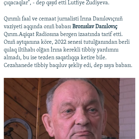
çıqacaqlar", - dep qayd etti Lutfiye Zudiyeva.
Qırımlı faal ve cemaat jurnalisti İrına Danılovıçnıñ
vaziyeti aqqında onıñ babası
Bronıslav Danılovıç
Qırım.Aqiqat Radiosına bergen izaatında tarif etti.
Onıñ aytqanına köre, 2022 senesi tutulğanından berli
qulaq iltihabı olğan İrına kerekli tibbiy yardımnı
almadı, bu ise tezden saqatlıqqa ketire bile.
Cezahanede tibbiy baqıluv şekliy edi, dep saya babası.