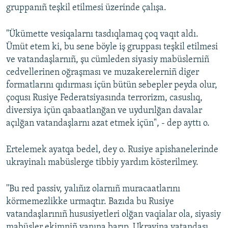
gruppanıñ teşkil etilmesi üzerinde çalışa.
"Ükümette vesiqalarnı tasdıqlamaq çoq vaqıt aldı.
Ümüt etem ki, bu sene böyle iş gruppası teşkil etilmesi
ve vatandaşlarnıñ, şu cümleden siyasiy mabüslerniñ
cedvellerinen oğraşması ve muzakerelerniñ diger
formatlarını qıdırması içün bütün sebepler peyda olur,
çoqusı Rusiye Federatsiyasında terrorizm, casuslıq,
diversiya içün qabaatlanğan ve uydurılğan davalar
açılğan vatandaşlarnı azat etmek içün", - dep ayttı o.
Ertelemek ayatqa bedel, dey o. Rusiye apishanelerinde
ukrayinalı mabüslerge tibbiy yardım kösterilmey.
''Bu red passiv, yalıñız olarnıñ muracaatlarını
körmemezlikke urmaqtır. Bazıda bu Rusiye
vatandaşlarınıñ hususiyetleri olğan vaqialar ola, siyasiy
mabüsler ekimniñ yanına barıp, Ukrayina vatandaşı