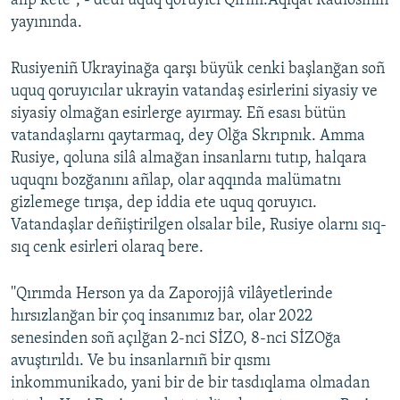
alıp kete", - dedi uquq qoruyıcı Qırım.Aqiqat Radiosınıñ
yayınında.
Rusiyeniñ Ukrayinağa qarşı büyük cenki başlanğan soñ
uquq qoruyıcılar ukrayin vatandaş esirlerini siyasiy ve
siyasiy olmağan esirlerge ayırmay. Eñ esası bütün
vatandaşlarnı qaytarmaq, dey Olğa Skrıpnık. Amma
Rusiye, qoluna silâ almağan insanlarnı tutıp, halqara
uquqnı bozğanını añlap, olar aqqında malümatnı
gizlemege tırışa, dep iddia ete uquq qoruyıcı.
Vatandaşlar deñiştirilgen olsalar bile, Rusiye olarnı sıq-
sıq cenk esirleri olaraq bere.
''Qırımda Herson ya da Zaporojjâ vilâyetlerinde
hırsızlanğan bir çoq insanımız bar, olar 2022
senesinden soñ açılğan 2-nci SİZO, 8-nci SİZOğa
avuştırıldı. Ve bu insanlarnıñ bir qısmı
inkommunikado, yani bir de bir tasdıqlama olmadan