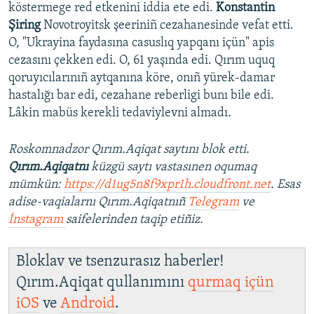
d
köstermege red etkenini iddia ete edi.
Konstantin
e
Şiring
Novotroyitsk şeeriniñ cezahanesinde vefat etti.
O, "Ukrayina faydasına casuslıq yapqanı içün" apis
cezasını çekken edi. O, 61 yaşında edi. Qırım uquq
qoruyıcılarınıñ aytqanına köre, onıñ yürek-damar
hastalığı bar edi, cezahane reberligi bunı bile edi.
Lâkin mabüs kerekli tedaviylevni almadı.
Roskomnadzor Qırım.Aqiqat saytını blok etti.
Qırım.Aqiqatnı
küzgü saytı vastasınen oqumaq
mümkün:
https://d1ug5n8f9xpr1h.cloudfront.net
. Esas
adise-vaqialarnı Qırım.Aqiqatnıñ
Telegram
ve
İnstagram
saifelerinden taqip etiñiz.
Bloklav ve tsenzurasız haberler!
Qırım.Aqiqat qullanımını
qurmaq içün
iOS
ve
Android
.