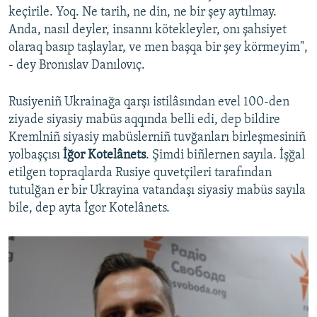
keçirile. Yoq. Ne tarih, ne din, ne bir şey aytılmay.
Anda, nasıl deyler, insannı kötekleyler, onı şahsiyet
olaraq basıp taşlaylar, ve men başqa bir şey körmeyim",
- dey Bronıslav Danılovıç.
Rusiyeniñ Ukrainağa qarşı istilâsından evel 100-den
ziyade siyasiy mabüs aqqında belli edi, dep bildire
Kremlniñ siyasiy mabüslerniñ tuvğanları birleşmesiniñ
yolbaşçısı
İğor Kotelânets
. Şimdi biñlernen sayıla. İşğal
etilgen topraqlarda Rusiye quvetçileri tarafından
tutulğan er bir Ukrayina vatandaşı siyasiy mabüs sayıla
bile, dep ayta İgor Kotelânets.