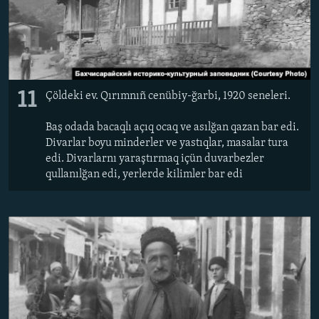
11
Çöldeki ev. Qırımnıñ cenübiy-ğarbi, 1920 seneleri.
Baş odada bacaqlı açıq ocaq ve asılğan qazan bar edi.
Divarlar boyu minderler ve yastıqlar, masalar tura
edi. Divarlarnı yaraştırmaq içün duvarbezler
qullanılğan edi, yerlerde kilimler bar edi