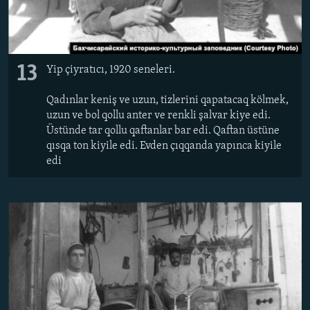
13
Yip çiyratıcı, 1920 seneleri.
Qadınlar keniş ve uzun, tizlerini qapatacaq kölmek,
uzun ve bol qollu anter ve renkli şalvar kiye edi.
Üstünde tar qollu qaftanlar bar edi. Qaftan üstüne
qısqa ton kiyile edi. Evden çıqqanda yapınca kiyile
edi