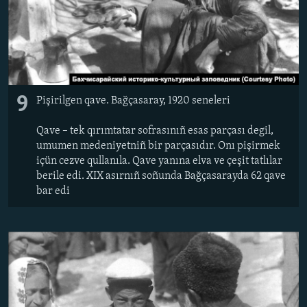
9
Pişirilgen qave. Bağçasaray, 1920 seneleri
Qave – tek qırımtatar sofrasınıñ esas parçası degil,
umumen medeniyetniñ bir parçasıdır. Onı pişirmek
içün cezve qullanıla. Qave yanına elva ve çeşit tatlılar
berile edi. XIX asırnıñ soñunda Bağçasarayda 62 qave
bar edi