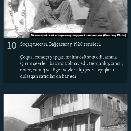
10
Soqaq tuccarı. Bağçasaray, 1920 seneleri.
Çoqusı esnafçı yapqan malını özü sata edi, amma
Qırım şeerleri bazarsız olmay edi. Gerdanlıq, zıncır,
anter, çubuq ve diger şeyler alıp şeer soqaqlarını
dolaşqan satıcılar da bar edi