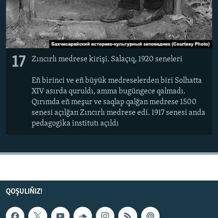
17
Zıncırlı medrese kirişi. Salaçıq, 1920 seneleri
Eñ birinci ve eñ büyük medreselerden biri Solhatta
XIV asırda quruldı, amma bugüngece qalmadı.
Qırımda eñ meşur ve saqlap qalğan medrese 1500
senesi açılğan Zıncırlı medrese edi. 1917 senesi anda
pedagogika institutı açıldı
QOŞULIÑIZ!