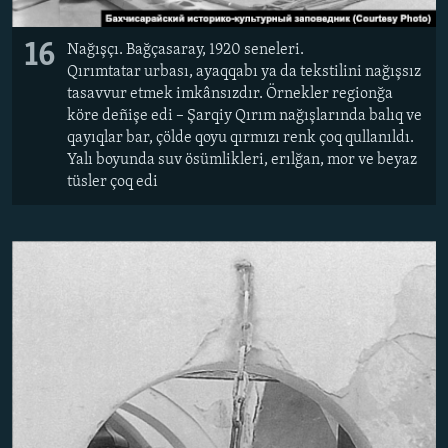
16
Nağışçı. Bağçasaray, 1920 seneleri.
Qırımtatar urbası, ayaqqabı ya da tekstilini nağışsız
tasavvur etmek imkânsızdır. Örnekler regionğa
köre deñişe edi – Şarqiy Qırım nağışlarında balıq ve
qayıqlar bar, çölde qoyu qırmızı renk çoq qullanıldı.
Yalı boyunda suv ösümlikleri, erılğan, mor ve beyaz
tüsler çoq edi