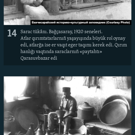
14
Sarac tükânı. Bağçasaray, 1920 seneleri.
Atlar qırımtatarlarnıñ yaşayışında büyük rol oynay
edi, atlarğa ise er vaqıt eger taqımı kerek edi. Qırım
hanlığı vaqtında saraclarnıñ «paytahtı»
Qarasuvbazar edi