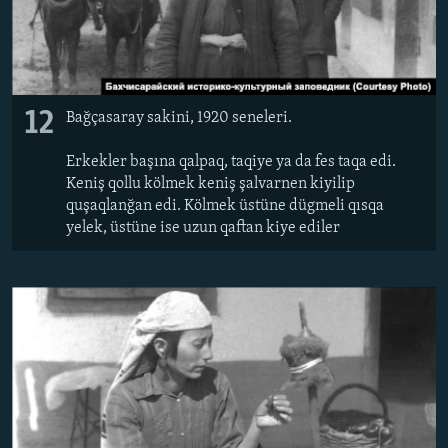
12
Bağçasaray sakini, 1920 seneleri.
Erkekler başına qalpaq, taqiye ya da fes taqa edi.
Keniş qollu kölmek keniş şalvarnen kiyilip
quşaqlanğan edi. Kölmek üstüne dügmeli qısqa
yelek, üstüne ise uzun qaftan kiye ediler