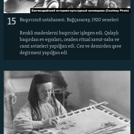
15
Baqırcınıñ ustahanesi. Bağçasaray, 1920 seneleri
Renkli madenlerni baqırcılar işlegen edi. Qalaylı
baqırdan ev eşyaları, cezden ritual savut-saba ve
cami avizeleri yapılğan edi. Cez ve demirden qave
degirmeni yapılğan edi