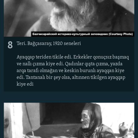
8
Teri. Bağçasaray, 1920 seneleri
Ayaqqap teriden tikile edi. Erkekler qonuçsız başmaq
ve nallı çızma kiye edi. Qadınlar qışta çızma, yazda
arqa tarafı olmağan ve keskin burunlı ayaqqan kiye
edi. Tantanalı bir şey olsa, altınnen tikilgen ayaqqap
kiye edi