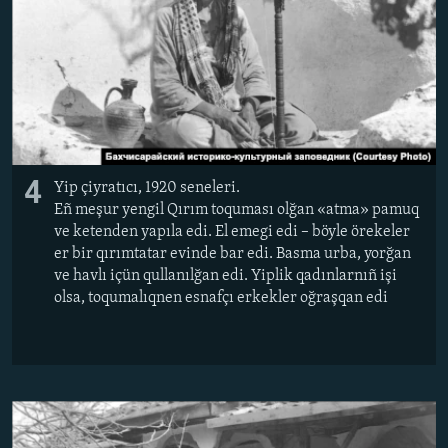
4
Yip çiyratıcı, 1920 seneleri.
Eñ meşur yengil Qırım toquması olğan «atma» pamuq
ve ketenden yapıla edi. El emegi edi – böyle örekeler
er bir qırımtatar evinde bar edi. Basma urba, yorğan
ve havlı içün qullanılğan edi. Yiplik qadınlarnıñ işi
olsa, toqumalıqnen esnafçı erkekler oğraşqan edi