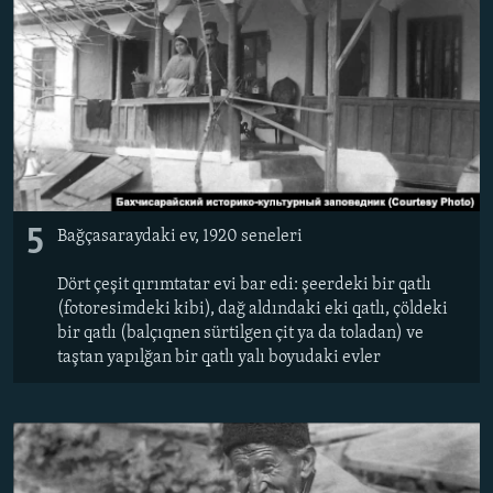
5
Bağçasaraydaki ev, 1920 seneleri
Dört çeşit qırımtatar evi bar edi: şeerdeki bir qatlı
(fotoresimdeki kibi), dağ aldındaki eki qatlı, çöldeki
bir qatlı (balçıqnen sürtilgen çit ya da toladan) ve
taştan yapılğan bir qatlı yalı boyudaki evler