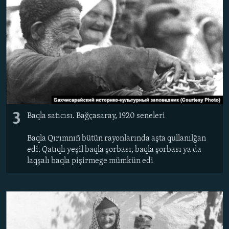
3
Baqla satıcısı. Bağçasaray, 1920 seneleri
Baqla Qırımnıñ bütün rayonlarında aşta qullanılğan
edi. Qatıqlı yeşil baqla şorbası, baqla şorbası ya da
laqşalı baqla pişirmege mümkün edi