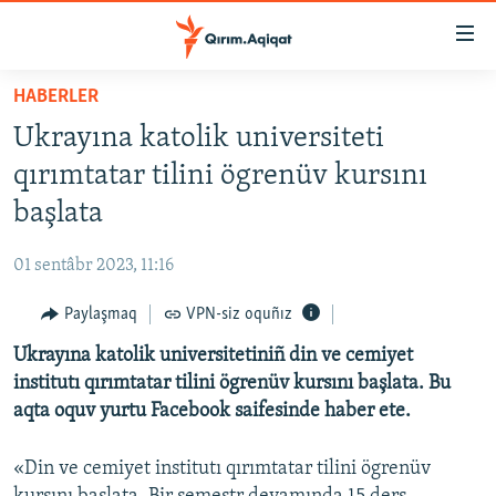
Link
açıqlığı
Esas
HABERLER
mündericege
HABERLER
Ukrayına katolik universiteti
qaytmaq
SİYASET
Baş
qırımtatar tilini ögrenüv kursını
İQTİSADİYAT
navigatsiyağa
başlata
qaytmaq
CEMİYET
Qıdıruvğa
01 sentâbr 2023, 11:16
MEDENİYET
qaytmaq
Paylaşmaq
VPN-siz oquñız
İNSAN AQLARI
Ukrayına katolik universitetiniñ din ve cemiyet
VİDEO
institutı qırımtatar tilini ögrenüv kursını başlata. Bu
SÜRET
aqta oquv yurtu Facebook saifesinde haber ete.
BLOGLAR
«Din ve cemiyet institutı qırımtatar tilini ögrenüv
FİKİR