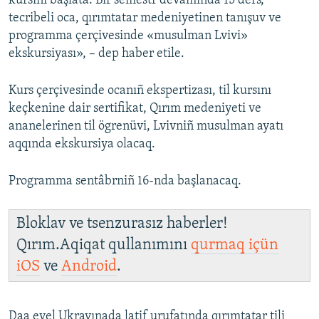
kursını başlata. Bir semestr devamında 15 ders,
tecribeli oca, qırımtatar medeniyetinen tanışuv ve
Русский
programma çerçivesinde «musulman Lvivi»
Українською
ekskursiyası», – dep haber etile.
QOŞULIÑIZ!
Kurs çerçivesinde ocanıñ ekspertizası, til kursını
keçkenine dair sertifikat, Qırım medeniyeti ve
ananelerinen til ögrenüvi, Lvivniñ musulman ayatı
aqqında ekskursiya olacaq.
RFE/RS bütün saytları
Programma sentâbrniñ 16-nda başlanacaq.
Bloklav ve tsenzurasız haberler!
Qırım.Aqiqat qullanımını
qurmaq içün
iOS
ve
Android
.
Daa evel Ukrayınada latif urufatında qırımtatar tili