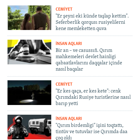
CEMİYET
"Er şeyni eki künde taşlap kettim".
Seferberlik qorqusı rusiyelilerni
kene memleketten quva
İNSAN AQLARI
Bir an – ve casussıñ. Qırım
mahkemeleri devlet hainligi
qabaatlavlarını daqqalar içinde
nasıl baqalar
CEMİYET
"Er kes qaça, er kes kete": cenk
Qırımdaki Rusiye turistlerine nasıl
barıp yetti
İNSAN AQLARI
"Qırım birdemligi" işini toqtattı,
tintüv ve tutuvlar ise Qırımda daa
çoq oldı