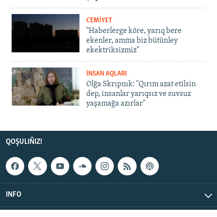
CEMİYET
"Haberlerge köre, yarıq bere
ekenler, amma biz bütünley
ekektriksizmiz"
İNSAN AQLARI
Olğa Skrıpnık: "Qırım azat etilsin
dep, insanlar yarıqsız ve suvsuz
yaşamağa azırlar"
QOŞULIÑIZ!
INFO