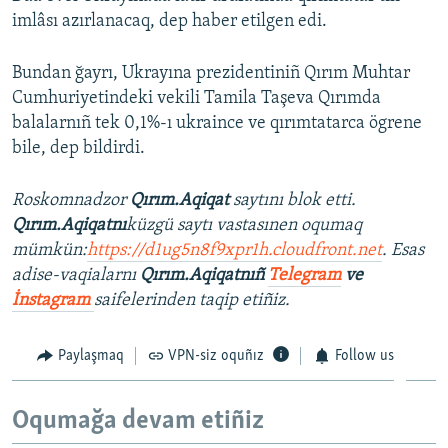
imlâsı azırlanacaq, dep haber etilgen edi.
Bundan ğayrı, Ukrayına prezidentiniñ Qırım Muhtar
Cumhuriyetindeki vekili Tamila Taşeva Qırımda
balalarnıñ tek 0,1%-ı ukraince ve qırımtatarca ögrene
bile, dep bildirdi.
Roskomnadzor
Qırım.Aqiqat
saytını blok etti.
Qırım.Aqiqatnı
küzgü saytı vastasınen oqumaq
mümkün:
https://d1ug5n8f9xpr1h.cloudfront.net
. Esas
adise-vaqialarnı
Qırım.Aqiqatnıñ
Telegram
ve
İnstagram
saifelerinden taqip etiñiz.
Paylaşmaq
VPN-siz oquñız
Follow us
Oqumağa devam etiñiz