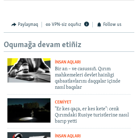
Paylaşmaq
VPN-siz oquñız
Follow us
Oqumağa devam etiñiz
İNSAN AQLARI
Bir an – ve casussıñ. Qırım
mahkemeleri devlet hainligi
qabaatlavlarını daqqalar içinde
nasıl baqalar
CEMİYET
"Er kes qaça, er kes kete": cenk
Qırımdaki Rusiye turistlerine nasıl
barıp yetti
İNSAN AQLARI