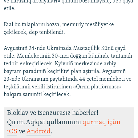
ve narazılıq aktsiyaları» qanunı bozulmaycaq, dep qayd
etile.
Faal bu talaplarnı bozsa, memuriy mesüliyetke
çekilecek, dep tenbilendi.
Avgustnıñ 24-nde Ukrainada Mustaqillik Künü qayd
etile. Memleketiniñ 30-ıncı doğğan kününde tantanalı
tedbirler keçirilecek. Kyivniñ merkezinde arbiy
bayram paradınıñ keçirilüvi planlaştırıla. Avgustnıñ
23-nde Ukrainanıñ paytahtında 44 çetel memleketi ve
teşkilâtınıñ vekili iştirakinen «Qırım platforması»
halqara sammiti keçirilecek.
Bloklav ve tsenzurasız haberler!
Qırım.Aqiqat qullanımını
qurmaq içün
iOS
ve
Android
.