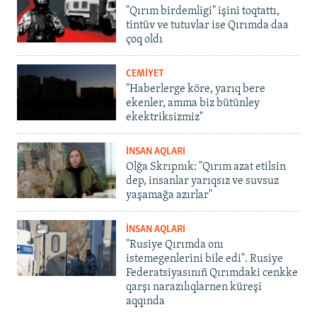
"Qırım birdemligi" işini toqtattı,
tintüv ve tutuvlar ise Qırımda daa
çoq oldı
CEMİYET
"Haberlerge köre, yarıq bere
ekenler, amma biz bütünley
ekektriksizmiz"
İNSAN AQLARI
Olğa Skrıpnık: "Qırım azat etilsin
dep, insanlar yarıqsız ve suvsuz
yaşamağa azırlar"
İNSAN AQLARI
"Rusiye Qırımda onı
istemegenlerini bile edi". Rusiye
Federatsiyasınıñ Qırımdaki cenkke
qarşı narazılıqlarnen küreşi
aqqında