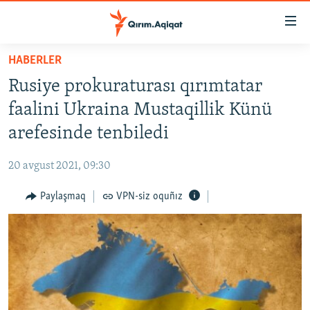
Link
açıqlığı
Esas
HABERLER
mündericege
HABERLER
Rusiye prokuraturası qırımtatar
qaytmaq
SİYASET
Baş
faalini Ukraina Mustaqillik Künü
İQTİSADİYAT
navigatsiyağa
arefesinde tenbiledi
qaytmaq
CEMİYET
Qıdıruvğa
20 avgust 2021, 09:30
MEDENİYET
qaytmaq
Paylaşmaq
VPN-siz oquñız
İNSAN AQLARI
VİDEO
SÜRET
BLOGLAR
FİKİR