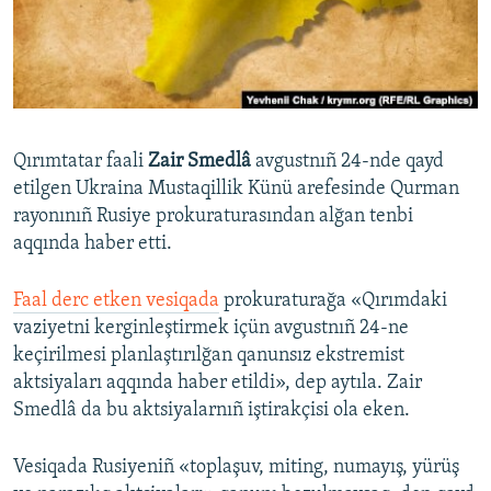
Русский
Українською
QOŞULIÑIZ!
Qırımtatar faali
Zair Smedlâ
avgustnıñ 24-nde qayd
etilgen Ukraina Mustaqillik Künü arefesinde Qurman
rayonınıñ Rusiye prokuraturasından alğan tenbi
RFE/RS bütün saytları
aqqında haber etti.
Faal derc etken vesiqada
prokuraturağa «Qırımdaki
vaziyetni kerginleştirmek içün avgustnıñ 24-ne
keçirilmesi planlaştırılğan qanunsız ekstremist
aktsiyaları aqqında haber etildi», dep aytıla. Zair
Smedlâ da bu aktsiyalarnıñ iştirakçisi ola eken.
Vesiqada Rusiyeniñ «toplaşuv, miting, numayış, yürüş