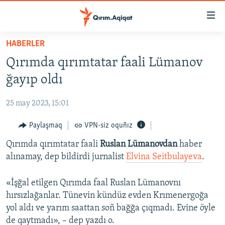
Link
açıqlığı
Esas
HABERLER
mündericege
HABERLER
Qırımda qırımtatar faali Lümanov
qaytmaq
SİYASET
Baş
ğayıp oldı
İQTİSADİYAT
navigatsiyağa
qaytmaq
25 may 2023, 15:01
CEMİYET
Qıdıruvğa
MEDENİYET
Paylaşmaq
VPN-siz oquñız
qaytmaq
İNSAN AQLARI
Qırımda qırımtatar faali
Ruslan Lümanovdan
haber
alınamay, dep bildirdi jurnalist
Elvina Seitbulayeva
.
VİDEO
SÜRET
«İşğal etilgen Qırımda faal Ruslan Lümanovnı
hırsızlağanlar. Tünevin kündüz evden Krımenergoğa
BLOGLAR
yol aldı ve yarım saattan soñ bağğa çıqmadı. Evine öyle
FİKİR
de qaytmadı», – dep yazdı o.