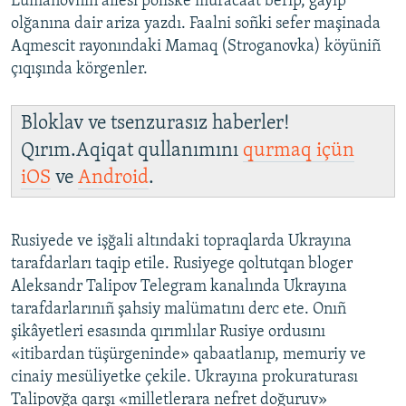
Lümanovnıñ ailesi poliske muracaat berip, ğayıp
olğanına dair ariza yazdı. Faalni soñki sefer maşinada
Aqmescit rayonındaki Mamaq (Stroganovka) köyüniñ
çıqışında körgenler.
Bloklav ve tsenzurasız haberler!
Qırım.Aqiqat qullanımını
qurmaq içün
iOS
ve
Android
.
Rusiyede ve işğali altındaki topraqlarda Ukrayına
tarafdarları taqip etile. Rusiyege qoltutqan bloger
Aleksandr Talipov Telegram kanalında Ukrayına
tarafdarlarınıñ şahsiy malümatını derc ete. Onıñ
şikâyetleri esasında qırımlılar Rusiye ordusını
«itibardan tüşürgeninde» qabaatlanıp, memuriy ve
cinaiy mesüliyetke çekile. Ukrayına prokuraturası
Talipovğa qarşı «milletlerara nefret doğuruv»