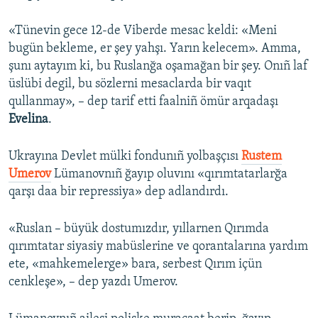
Русский
«Tünevin gece 12-de Viberde mesac keldi: «Meni
bugün bekleme, er şey yahşı. Yarın kelecem». Amma,
Українською
şunı aytayım ki, bu Ruslanğa oşamağan bir şey. Onıñ laf
üslübi degil, bu sözlerni mesaclarda bir vaqıt
QOŞULIÑIZ!
qullanmay», – dep tarif etti faalniñ ömür arqadaşı
Evelina
.
RFE/RS bütün saytları
Ukrayına Devlet mülki fondunıñ yolbaşçısı
Rustem
Umerov
Lümanovnıñ ğayıp oluvını «qırımtatarlarğa
qarşı daa bir repressiya» dep adlandırdı.
«Ruslan – büyük dostumızdır, yıllarnen Qırımda
qırımtatar siyasiy mabüslerine ve qorantalarına yardım
ete, «mahkemelerge» bara, serbest Qırım içün
cenkleşe», – dep yazdı Umerov.