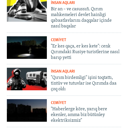
İNSAN AQLARI
Bir an – ve casussıñ. Qırım
mahkemeleri devlet hainligi
qabaatlavlarını daqqalar içinde
nasıl baqalar
CEMİYET
"Er kes qaça, er kes kete": cenk
Qırımdaki Rusiye turistlerine nasıl
barıp yetti
İNSAN AQLARI
"Qırım birdemligi" işini toqtattı,
tintüv ve tutuvlar ise Qırımda daa
çoq oldı
CEMİYET
"Haberlerge köre, yarıq bere
ekenler, amma biz bütünley
ekektriksizmiz"