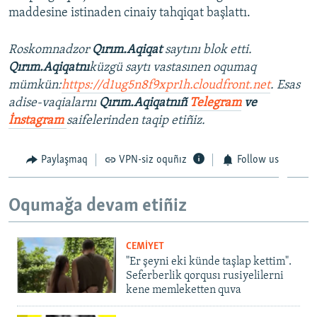
maddesine istinaden cinaiy tahqiqat başlattı.
Roskomnadzor
Qırım.Aqiqat
saytını blok etti.
Qırım.Aqiqatnı
küzgü saytı vastasınen oqumaq
mümkün:
https://d1ug5n8f9xpr1h.cloudfront.net
. Esas
adise-vaqialarnı
Qırım.Aqiqatnıñ
Telegram
ve
İnstagram
saifelerinden taqip etiñiz.
Paylaşmaq
VPN-siz oquñız
Follow us
Oqumağa devam etiñiz
CEMİYET
"Er şeyni eki künde taşlap kettim".
Seferberlik qorqusı rusiyelilerni
kene memleketten quva