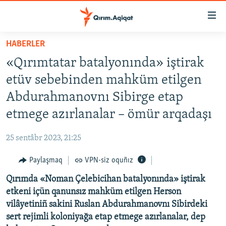
Link
açıqlığı
Esas
HABERLER
mündericege
HABERLER
«Qırımtatar batalyonında» iştirak
qaytmaq
SİYASET
Baş
etüv sebebinden mahküm etilgen
İQTİSADİYAT
navigatsiyağa
Abdurahmanovnı Sibirge etap
qaytmaq
CEMİYET
etmege azırlanalar – ömür arqadaşı
Qıdıruvğa
MEDENİYET
qaytmaq
25 sentâbr 2023, 21:25
İNSAN AQLARI
Paylaşmaq
VPN-siz oquñız
VİDEO
Qırımda «Noman Çelebicihan batalyonında» iştirak
SÜRET
etkeni içün qanunsız mahküm etilgen Herson
BLOGLAR
vilâyetiniñ sakini Ruslan Abdurahmanovnı Sibirdeki
sert rejimli koloniyağa etap etmege azırlanalar, dep
FİKİR