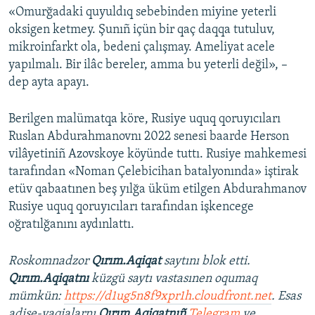
«Omurğadaki quyuldıq sebebinden miyine yeterli
oksigen ketmey. Şunıñ içün bir qaç daqqa tutuluv,
mikroinfarkt ola, bedeni çalışmay. Ameliyat acele
yapılmalı. Bir ilâc bereler, amma bu yeterli değil», –
dep ayta apayı.
Berilgen malümatqa köre, Rusiye uquq qoruyıcıları
Ruslan Abdurahmanovnı 2022 senesi baarde Herson
vilâyetiniñ Azovskoye köyünde tuttı. Rusiye mahkemesi
tarafından «Noman Çelebicihan batalyonında» iştirak
etüv qabaatınen beş yılğa üküm etilgen Abdurahmanov
Rusiye uquq qoruyıcıları tarafından işkencege
oğratılğanını aydınlattı.
Roskomnadzor
Qırım.Aqiqat
saytını blok etti.
Qırım.Aqiqatnı
küzgü saytı vastasınen oqumaq
mümkün:
https://d1ug5n8f9xpr1h.cloudfront.net
. Esas
adise-vaqialarnı
Qırım.Aqiqatnıñ
Telegram
ve