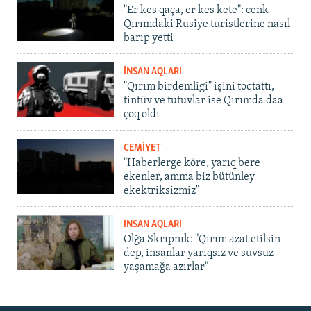
"Er kes qaça, er kes kete": cenk
Qırımdaki Rusiye turistlerine nasıl
barıp yetti
İNSAN AQLARI
"Qırım birdemligi" işini toqtattı,
tintüv ve tutuvlar ise Qırımda daa
çoq oldı
CEMİYET
"Haberlerge köre, yarıq bere
ekenler, amma biz bütünley
ekektriksizmiz"
İNSAN AQLARI
Olğa Skrıpnık: "Qırım azat etilsin
dep, insanlar yarıqsız ve suvsuz
yaşamağa azırlar"