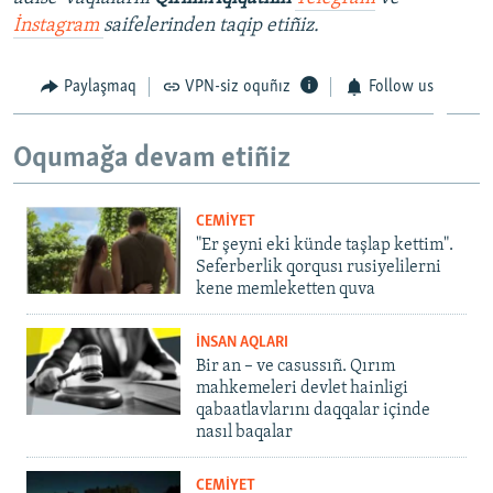
İnstagram
saifelerinden taqip etiñiz.
Paylaşmaq
VPN-siz oquñız
Follow us
Oqumağa devam etiñiz
CEMİYET
"Er şeyni eki künde taşlap kettim".
Seferberlik qorqusı rusiyelilerni
kene memleketten quva
İNSAN AQLARI
Bir an – ve casussıñ. Qırım
mahkemeleri devlet hainligi
qabaatlavlarını daqqalar içinde
nasıl baqalar
CEMİYET