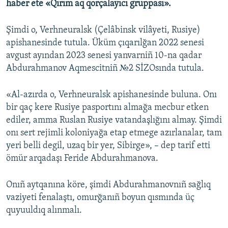
haber ete «Qırım aq qorçalayıcı gruppası».
Русский
Şimdi o, Verhneuralsk (Çelâbinsk vilâyeti, Rusiye)
Українською
apishanesinde tutula. Üküm çıqarılğan 2022 senesi
avgust ayından 2023 senesi yanvarniñ 10-na qadar
QOŞULIÑIZ!
Abdurahmanov Aqmescitniñ №2 SİZOsında tutula.
«Al-azırda o, Verhneuralsk apishanesinde buluna. Onı
bir qaç kere Rusiye pasportını almağa mecbur etken
RFE/RS bütün saytları
ediler, amma Ruslan Rusiye vatandaşlığını almay. Şimdi
onı sert rejimli koloniyağa etap etmege azırlanalar, tam
yeri belli degil, uzaq bir yer, Sibirge», – dep tarif etti
ömür arqadaşı Feride Abdurahmanova.
Onıñ aytqanına köre, şimdi Abdurahmanovnıñ sağlıq
vaziyeti fenalaştı, omurğanıñ boyun qısmında üç
quyuuldıq alınmalı.