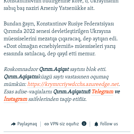
Konstantinovnıñ bildirgenine köre, o, Ukrayınanıñ
sabıq baş naziri Arseniy Yatsenükke ait.
Bundan ğayrı, Konstantinov Rusiye Federatsiyası
Qırımda 2022 senesi devletleştirilgen Ukrayına
müessiselerini mezatqa çıqaracaq, dep aytqan edi.
«Dost olmağan ecnebiylerniñ» müessiseleri yarış
esasında satılacaq, dep qayd etti memur.
Roskomnadzor
Qırım.Aqiqat
saytını blok etti.
Qırım.Aqiqatnı
küzgü saytı vastasınen oqumaq
mümkün:
https://krymrcriywdcchs.azureedge.net
.
Esas adise-vaqialarnı
Qırım.Aqiqatnıñ
Telegram
ve
İnstagram
saifelerinden taqip etiñiz.
Paylaşmaq
VPN-siz oquñız
Follow us