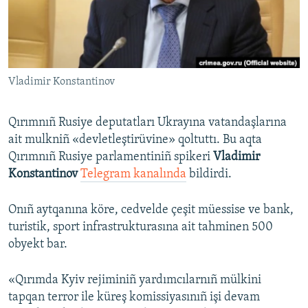
Русский
Українською
Vladimir Konstantinov
QOŞULIÑIZ!
Qırımnıñ Rusiye deputatları Ukrayına vatandaşlarına
ait mulkniñ «devletleştirüvine» qoltuttı. Bu aqta
RFE/RS bütün saytları
Qırımnıñ Rusiye parlamentiniñ spikeri
Vladimir
Konstantinov
Telegram kanalında
bildirdi.
Onıñ aytqanına köre, cedvelde çeşit müessise ve bank,
turistik, sport infrastrukturasına ait tahminen 500
obyekt bar.
«Qırımda Kyiv rejiminiñ yardımcılarnıñ mülkini
tapqan terror ile küreş komissiyasınıñ işi devam