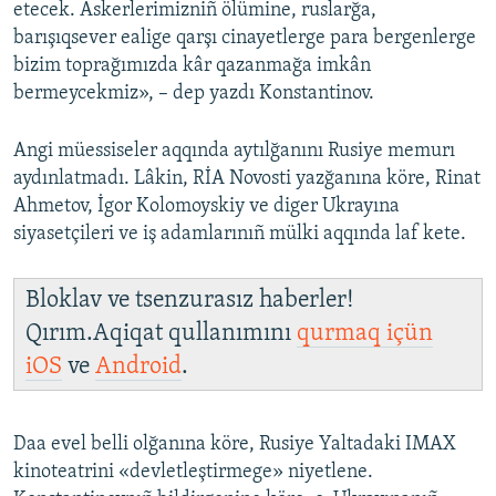
etecek. Askerlerimizniñ ölümine, ruslarğa,
barışıqsever ealige qarşı cinayetlerge para bergenlerge
bizim toprağımızda kâr qazanmağa imkân
bermeycekmiz», – dep yazdı Konstantinov.
Angi müessiseler aqqında aytılğanını Rusiye memurı
aydınlatmadı. Lâkin, RİA Novosti yazğanına köre, Rinat
Ahmetov, İgor Kolomoyskiy ve diger Ukrayına
siyasetçileri ve iş adamlarınıñ mülki aqqında laf kete.
Bloklav ve tsenzurasız haberler!
Qırım.Aqiqat qullanımını
qurmaq içün
iOS
ve
Android
.
Daa evel belli olğanına köre, Rusiye Yaltadaki IMAX
kinoteatrini «devletleştirmege» niyetlene.