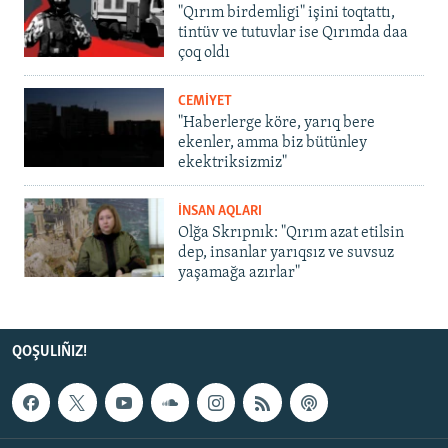
"Qırım birdemligi" işini toqtattı,
tintüv ve tutuvlar ise Qırımda daa
çoq oldı
CEMİYET
"Haberlerge köre, yarıq bere
ekenler, amma biz bütünley
ekektriksizmiz"
İNSAN AQLARI
Olğa Skrıpnık: "Qırım azat etilsin
dep, insanlar yarıqsız ve suvsuz
yaşamağa azırlar"
QOŞULIÑIZ!