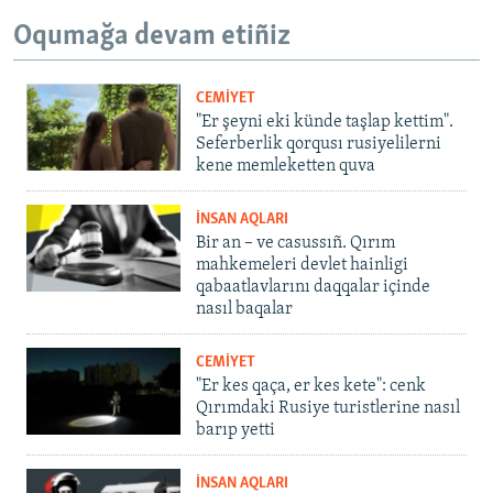
Oqumağa devam etiñiz
CEMİYET
"Er şeyni eki künde taşlap kettim".
Seferberlik qorqusı rusiyelilerni
kene memleketten quva
İNSAN AQLARI
Bir an – ve casussıñ. Qırım
mahkemeleri devlet hainligi
qabaatlavlarını daqqalar içinde
nasıl baqalar
CEMİYET
"Er kes qaça, er kes kete": cenk
Qırımdaki Rusiye turistlerine nasıl
barıp yetti
İNSAN AQLARI