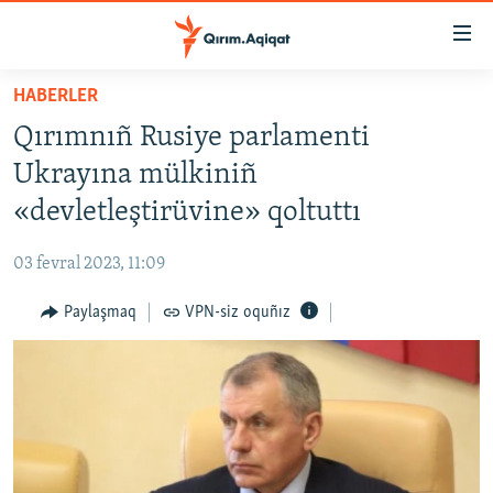
Link
açıqlığı
Esas
HABERLER
mündericege
HABERLER
Qırımnıñ Rusiye parlamenti
qaytmaq
SİYASET
Baş
Ukrayına mülkiniñ
İQTİSADİYAT
navigatsiyağa
«devletleştirüvine» qoltuttı
qaytmaq
CEMİYET
Qıdıruvğa
03 fevral 2023, 11:09
MEDENİYET
qaytmaq
Paylaşmaq
VPN-siz oquñız
İNSAN AQLARI
VİDEO
SÜRET
BLOGLAR
FİKİR