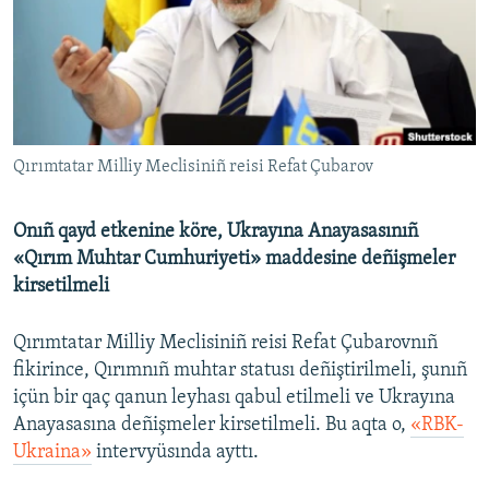
Русский
Українською
QOŞULIÑIZ!
Qırımtatar Milliy Meclisiniñ reisi Refat Çubarov
Onıñ qayd etkenine köre, Ukrayına Anayasasınıñ
RFE/RS bütün saytları
«Qırım Muhtar Cumhuriyeti» maddesine deñişmeler
kirsetilmeli
Qırımtatar Milliy Meclisiniñ reisi Refat Çubarovnıñ
fikirince, Qırımnıñ muhtar statusı deñiştirilmeli, şunıñ
içün bir qaç qanun leyhası qabul etilmeli ve Ukrayına
Anayasasına deñişmeler kirsetilmeli. Bu aqta o,
«RBK-
Ukraina»
intervyüsında ayttı.