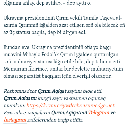
olğanını añlay, dep aytıla», – dep ayttı o.
Ukrayına prezidentiniñ Qırım vekili Tamila Taşeva al-
azırda Qırımnıñ işğalden azat etilgen soñ ola bilecek eñ
az üç statusı baqıla, dep bildirgen edi.
Bundan evel Ukrayına prezidentiniñ ofis yolbaşçı
muavini Mıhaylo Podolâk Qırım işğalden qurtarılğan
soñ muhtariyet statusı lâğu etile bile, dep tahmin etti.
Memurnıñ fikirince, unitar bir devlette muhtariyetniñ
olması separatist baqışları içün elverişli olacaqtır.
Roskomnadzor
Qırım.Aqiqat
saytını blok etti.
Qırım.Aqiqatnı
küzgü saytı vastasınen oqumaq
mümkün:
https://krymrcriywdcchs.azureedge.net
.
Esas adise-vaqialarnı
Qırım.Aqiqatnıñ
Telegram
ve
İnstagram
saifelerinden taqip etiñiz.