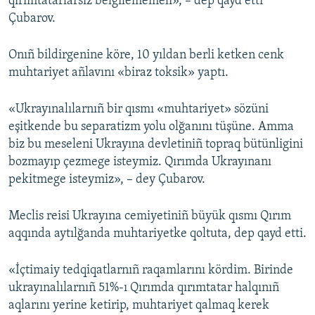
qırımtatarlarsız belgilememeli», – dep qayd etti
Çubarov.
Onıñ bildirgenine köre, 10 yıldan berli ketken cenk
muhtariyet añlavını «biraz toksik» yaptı.
«Ukrayınalılarnıñ bir qısmı «muhtariyet» sözüni
eşitkende bu separatizm yolu olğanını tüşüne. Amma
biz bu meseleni Ukrayına devletiniñ topraq bütünligini
bozmayıp çezmege isteymiz. Qırımda Ukrayınanı
pekitmege isteymiz», – dey Çubarov.
Meclis reisi Ukrayına cemiyetiniñ büyük qısmı Qırım
aqqında aytılğanda muhtariyetke qoltuta, dep qayd etti.
«İçtimaiy tedqiqatlarnıñ raqamlarını kördim. Birinde
ukrayınalılarnıñ 51%-ı Qırımda qırımtatar halqınıñ
aqlarını yerine ketirip, muhtariyet qalmaq kerek