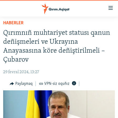
Link
açıqlığı
Esas
HABERLER
mündericege
HABERLER
Qırımnıñ muhtariyet statusı qanun
qaytmaq
SİYASET
Baş
deñişmeleri ve Ukrayına
İQTİSADİYAT
navigatsiyağa
Anayasasına köre deñiştirilmeli –
qaytmaq
CEMİYET
Çubarov
Qıdıruvğa
MEDENİYET
qaytmaq
29 fevral 2024, 13:27
İNSAN AQLARI
Paylaşmaq
VPN-siz oquñız
VİDEO
SÜRET
BLOGLAR
FİKİR