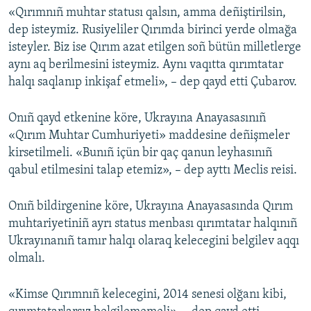
«Qırımnıñ muhtar statusı qalsın, amma deñiştirilsin,
dep isteymiz. Rusiyeliler Qırımda birinci yerde olmağa
isteyler. Biz ise Qırım azat etilgen soñ bütün milletlerge
aynı aq berilmesini isteymiz. Aynı vaqıtta qırımtatar
halqı saqlanıp inkişaf etmeli», – dep qayd etti Çubarov.
Onıñ qayd etkenine köre, Ukrayına Anayasasınıñ
«Qırım Muhtar Cumhuriyeti» maddesine deñişmeler
kirsetilmeli. «Bunıñ içün bir qaç qanun leyhasınıñ
qabul etilmesini talap etemiz», – dep ayttı Meclis reisi.
Onıñ bildirgenine köre, Ukrayına Anayasasında Qırım
muhtariyetiniñ ayrı status menbası qırımtatar halqınıñ
Ukrayınanıñ tamır halqı olaraq kelecegini belgilev aqqı
olmalı.
«Kimse Qırımnıñ kelecegini, 2014 senesi olğanı kibi,