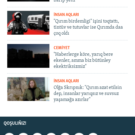
barıp yetti
İNSAN AQLARI
"Qırım birdemligi" işini toqtattı,
tintüv ve tutuvlar ise Qırımda daa
çoq oldı
CEMİYET
"Haberlerge köre, yarıq bere
ekenler, amma biz bütünley
ekektriksizmiz"
İNSAN AQLARI
Olğa Skrıpnık: "Qırım azat etilsin
dep, insanlar yarıqsız ve suvsuz
yaşamağa azırlar"
QOŞULIÑIZ!