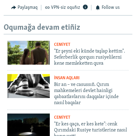
Paylaşmaq
VPN-siz oquñız
Follow us
Oqumağa devam etiñiz
CEMİYET
"Er şeyni eki künde taşlap kettim".
Seferberlik qorqusı rusiyelilerni
kene memleketten quva
İNSAN AQLARI
Bir an – ve casussıñ. Qırım
mahkemeleri devlet hainligi
qabaatlavlarını daqqalar içinde
nasıl baqalar
CEMİYET
"Er kes qaça, er kes kete": cenk
Qırımdaki Rusiye turistlerine nasıl