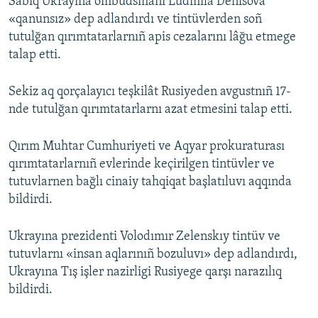
Sabıq Ukrayına ombudsmanı Lüdmila Denisova
«qanunsız» dep adlandırdı ve tintüvlerden soñ
tutulğan qırımtatarlarnıñ apis cezalarını lâğu etmege
talap etti.
Sekiz aq qorçalayıcı teşkilât Rusiyeden avgustnıñ 17-
nde tutulğan qırımtatarlarnı azat etmesini talap etti.
Qırım Muhtar Cumhuriyeti ve Aqyar prokuraturası
qırımtatarlarnıñ evlerinde keçirilgen tintüvler ve
tutuvlarnen bağlı cinaiy tahqiqat başlatıluvı aqqında
bildirdi.
Ukrayına prezidenti Volodımır Zelenskıy tintüv ve
tutuvlarnı «insan aqlarınıñ bozuluvı» dep adlandırdı,
Ukrayına Tış işler nazirligi Rusiyege qarşı narazılıq
bildirdi.