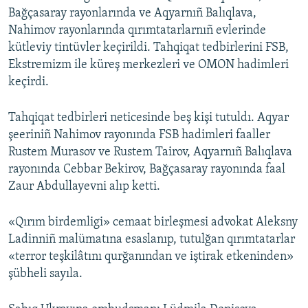
Bağçasaray rayonlarında ve Aqyarnıñ Balıqlava,
Nahimov rayonlarında qırımtatarlarnıñ evlerinde
kütleviy tintüvler keçirildi. Tahqiqat tedbirlerini FSB,
Ekstremizm ile küreş merkezleri ve OMON hadimleri
keçirdi.
Tahqiqat tedbirleri neticesinde beş kişi tutuldı. Aqyar
şeeriniñ Nahimov rayonında FSB hadimleri faaller
Rustem Murasov ve Rustem Tairov, Aqyarnıñ Balıqlava
rayonında Cebbar Bekirov, Bağçasaray rayonında faal
Zaur Abdullayevni alıp ketti.
«Qırım birdemligi» cemaat birleşmesi advokat Aleksny
Ladinniñ malümatına esaslanıp, tutulğan qırımtatarlar
«terror teşkilâtını qurğanından ve iştirak etkeninden»
şübheli sayıla.