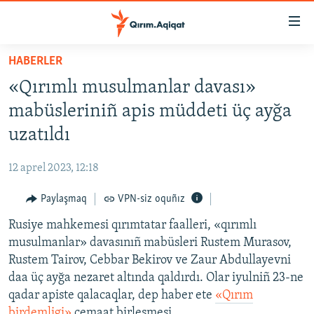
Link
açıqlığı
Esas
HABERLER
mündericege
HABERLER
«Qırımlı musulmanlar davası»
qaytmaq
SİYASET
Baş
mabüsleriniñ apis müddeti üç ayğa
İQTİSADİYAT
navigatsiyağa
uzatıldı
qaytmaq
CEMİYET
Qıdıruvğa
12 aprel 2023, 12:18
MEDENİYET
qaytmaq
Paylaşmaq
VPN-siz oquñız
İNSAN AQLARI
Rusiye mahkemesi qırımtatar faalleri, «qırımlı
VİDEO
musulmanlar» davasınıñ mabüsleri Rustem Murasov,
SÜRET
Rustem Tairov, Cebbar Bekirov ve Zaur Abdullayevni
BLOGLAR
daa üç ayğa nezaret altında qaldırdı. Olar iyulniñ 23-ne
qadar apiste qalacaqlar, dep haber ete
«Qırım
FİKİR
birdemligi»
cemaat birleşmesi.