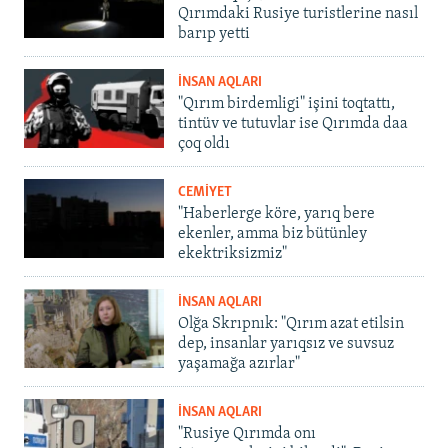
Qırımdaki Rusiye turistlerine nasıl
barıp yetti
İNSAN AQLARI
"Qırım birdemligi" işini toqtattı,
tintüv ve tutuvlar ise Qırımda daa
çoq oldı
CEMİYET
"Haberlerge köre, yarıq bere
ekenler, amma biz bütünley
ekektriksizmiz"
İNSAN AQLARI
Olğa Skrıpnık: "Qırım azat etilsin
dep, insanlar yarıqsız ve suvsuz
yaşamağa azırlar"
İNSAN AQLARI
"Rusiye Qırımda onı