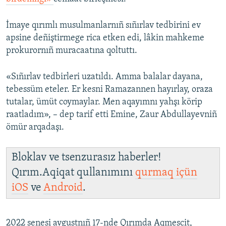
Русский
İmaye qırımlı musulmanlarnıñ sıñırlav tedbirini ev
Українською
apsine deñiştirmege rica etken edi, lâkin mahkeme
prokurornıñ muracaatına qoltuttı.
QOŞULIÑIZ!
«Sıñırlav tedbirleri uzatıldı. Amma balalar dayana,
tebessüm eteler. Er kesni Ramazannen hayırlay, oraza
tutalar, ümüt coymaylar. Men aqayımnı yahşı körip
RFE/RS bütün saytları
raatladım», – dep tarif etti Emine, Zaur Abdullayevniñ
ömür arqadaşı.
Bloklav ve tsenzurasız haberler!
Qırım.Aqiqat qullanımını
qurmaq içün
iOS
ve
Android
.
2022 senesi avgustnıñ 17-nde Qırımda Aqmescit,