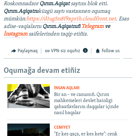
Roskomnadzor
Qırım.Aqiqat
saytını blok etti.
Qırım.Aqiqatnı
küzgü saytı vastasınen oqumaq
mümkün:
https://d1ug5n8f9xpr1h.cloudfront.net
. Esas
adise-vaqialarnı
Qırım.Aqiqatnıñ
Telegram
ve
İnstagram
saifelerinden taqip etiñiz.
Paylaşmaq
VPN-siz oquñız
Follow us
Oqumağa devam etiñiz
İNSAN AQLARI
Bir an – ve casussıñ. Qırım
mahkemeleri devlet hainligi
qabaatlavlarını daqqalar içinde
nasıl baqalar
CEMİYET
"Er kes qaça, er kes kete": cenk