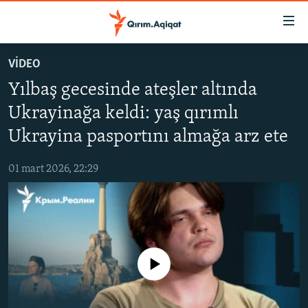
Link
açıqlığı
Esas
VİDEO
mündericege
HABERLER
Yılbaş gecesinde ateşler altında
qaytmaq
SİYASET
Baş
Ukrayinağa keldi: yaş qırımlı
İQTİSADİYAT
navigatsiyağa
Ukrayina pasportını almağa arz ete
qaytmaq
CEMİYET
Qıdıruvğa
01 mart 2026, 22:29
MEDENİYET
qaytmaq
İNSAN AQLARI
VİDEO
SÜRET
No media source currently available
BLOGLAR
FİKİR