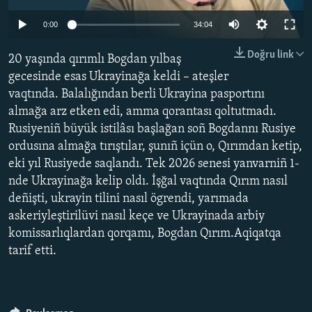
Auto
Русский
0:00
34:04
240p
Українською
Doğru link
20 yaşında qırımlı Bogdan yılbaş
360p
gecesinde esas Ukrayinağa keldi – ateşler
QOŞULIÑIZ!
vaqtında. Balalığından berli Ukrayina pasportını
480p
Auto
240p
360p
480p
almağa arz etken edi, amma qorantası qoltutmadı.
720p
Rusiyeniñ büyük istilâsı başlağan soñ Bogdannı Rusiye
720p
1080p
1080p
ordusına almağa tırıştılar, şunıñ içün o, Qırımdan ketip,
RFE/RS bütün saytları
eki yıl Rusiyede saqlandı. Tek 2026 senesi yanvarniñ 1-
nde Ukrayinağa kelip oldı. İşğal vaqtında Qırım nasıl
deñişti, ukrayin tilini nasıl ögrendi, yarımada
askeriyleştirilüvi nasıl keçe ve Ukrayinada arbiy
komissarlıqlardan qorqamı, Bogdan Qırım.Aqiqatqa
tarif etti.