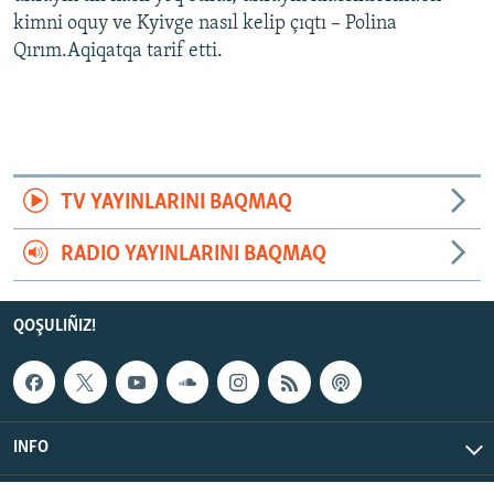
kimni oquy ve Kyivge nasıl kelip çıqtı – Polina
Qırım.Aqiqatqa tarif etti.
TV YAYINLARINI BAQMAQ
RADIO YAYINLARINI BAQMAQ
QOŞULIÑIZ!
INFO