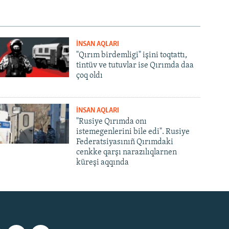
İNSAN AQLARI
"Qırım birdemligi" işini toqtattı,
tintüv ve tutuvlar ise Qırımda daa
çoq oldı
İNSAN AQLARI
"Rusiye Qırımda onı
istemegenlerini bile edi". Rusiye
Federatsiyasınıñ Qırımdaki
cenkke qarşı narazılıqlarnen
küreşi aqqında