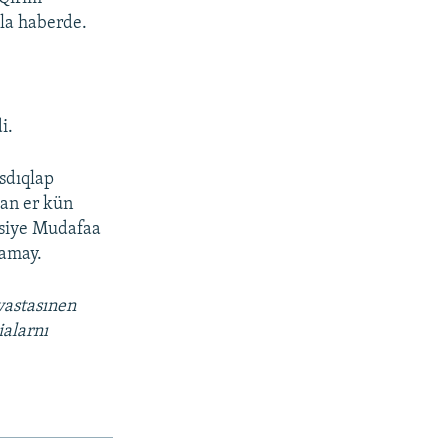
ıla haberde.
i.
asdıqlap
an er kün
usiye Mudafaa
lamay.
vastasınen
ialarnı