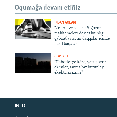
Oqumağa devam etiñiz
İNSAN AQLARI
Bir an – ve casussıñ. Qırım
mahkemeleri devlet hainligi
qabaatlavlarını daqqalar içinde
nasıl baqalar
CEMİYET
"Haberlerge köre, yarıq bere
ekenler, amma biz bütünley
ekektriksizmiz"
Русский
Українською
INFO