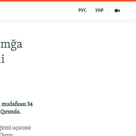
РУС
УКР
rımğa
i
a mudafaası 34
n Qırımda.
girmi uçucısız
 Qırım