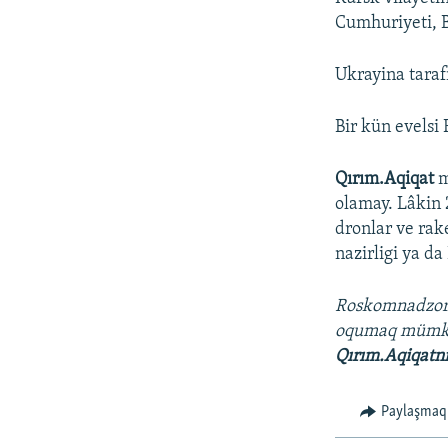
Cumhuriyeti, B
Ukrayina taraf
Bir kün evelsi
Qırım.Aqiqat
m
olamay. Lâkin
dronlar ve rak
nazirligi ya d
Roskomnadzo
oqumaq müm
Qırım.Aqiqatn
Paylaşmaq