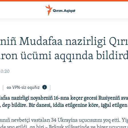
niñ Mudafaa nazirligi Qı
dron ücümi aqqında bildird
10:20
VPN-siz oquñız
faa nazirligi noyabrniñ 16-sına keçer gecesi Rusiyeniñ av
, dep bildire. Bir danesi, iddia etilgenine köre, işğal etilge
nıñ nevbetçi vastaları 34 Ukrayina uçucısızını yoq etti. Yi
de yoq etildi, on biri – Brânsk vilâyetinde ve birer uçucısız