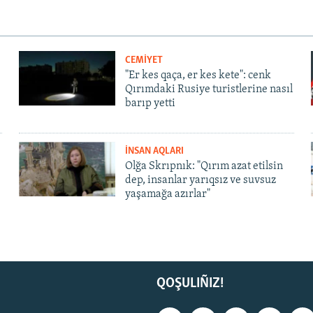
CEMİYET
"Er kes qaça, er kes kete": cenk
Qırımdaki Rusiye turistlerine nasıl
barıp yetti
İNSAN AQLARI
Olğa Skrıpnık: "Qırım azat etilsin
dep, insanlar yarıqsız ve suvsuz
yaşamağa azırlar"
QOŞULIÑIZ!