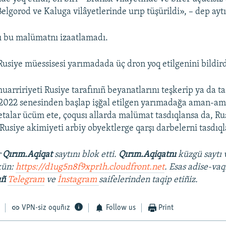
elgorod ve Kaluga vilâyetlerinde urıp tüşürildi», – dep ayt
ı bu malümatnı izaatlamadı.
 Rusiye müessisesi yarımadada üç dron yoq etilgenini bildird
uarririyeti Rusiye tarafınıñ beyanatlarını teşkerip ya da t
 2022 senesinden başlap işğal etilgen yarımadağa aman-am
etalar ücüm ete, çoqusı allarda malümat tasdıqlansa da, R
a Rusiye akimiyeti arbiy obyektlerge qarşı darbelerni tasdıq
r
Qırım.Aqiqat
saytını blok etti.
Qırım.Aqiqatnı
küzgü saytı 
kün:
https://d1ug5n8f9xpr1h.cloudfront.net
. Esas adise-vaq
ıñ
Telegram
ve
İnstagram
saifelerinden taqip etiñiz.
VPN-siz oquñız
Follow us
Print