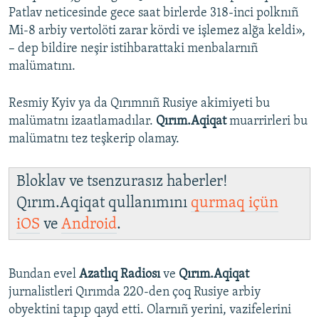
Patlav neticesinde gece saat birlerde 318-inci polknıñ
Mi-8 arbiy vertolöti zarar kördi ve işlemez alğa keldi»,
– dep bildire neşir istihbarattaki menbalarnıñ
malümatını.
Resmiy Kyiv ya da Qırımnıñ Rusiye akimiyeti bu
malümatnı izaatlamadılar.
Qırım.Aqiqat
muarrirleri bu
malümatnı tez teşkerip olamay.
Bloklav ve tsenzurasız haberler!
Qırım.Aqiqat qullanımını
qurmaq içün
iOS
ve
Android
.
Bundan evel
Azatlıq Radiosı
ve
Qırım.Aqiqat
jurnalistleri Qırımda 220-den çoq Rusiye arbiy
obyektini tapıp qayd etti. Olarnıñ yerini, vazifelerini