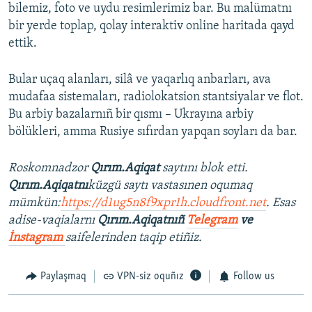
bilemiz, foto ve uydu resimlerimiz bar. Bu malümatnı
bir yerde toplap, qolay interaktiv online haritada qayd
ettik.
Bular uçaq alanları, silâ ve yaqarlıq anbarları, ava
mudafaa sistemaları, radiolokatsion stantsiyalar ve flot.
Bu arbiy bazalarnıñ bir qısmı – Ukrayına arbiy
bölükleri, amma Rusiye sıfırdan yapqan soyları da bar.
Roskomnadzor
Qırım.Aqiqat
saytını blok etti.
Qırım.Aqiqatnı
küzgü saytı vastasınen oqumaq
mümkün:
https://d1ug5n8f9xpr1h.cloudfront.net
. Esas
adise-vaqialarnı
Qırım.Aqiqatnıñ
Telegram
ve
İnstagram
saifelerinden taqip etiñiz.
Paylaşmaq
VPN-siz oquñız
Follow us