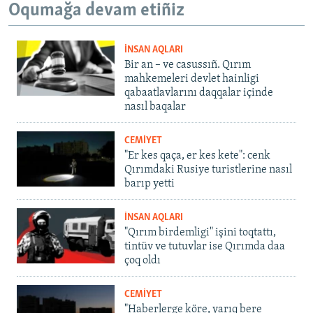
Oqumağa devam etiñiz
İNSAN AQLARI
Bir an – ve casussıñ. Qırım
mahkemeleri devlet hainligi
qabaatlavlarını daqqalar içinde
nasıl baqalar
CEMİYET
"Er kes qaça, er kes kete": cenk
Qırımdaki Rusiye turistlerine nasıl
barıp yetti
İNSAN AQLARI
"Qırım birdemligi" işini toqtattı,
tintüv ve tutuvlar ise Qırımda daa
çoq oldı
CEMİYET
"Haberlerge köre, yarıq bere