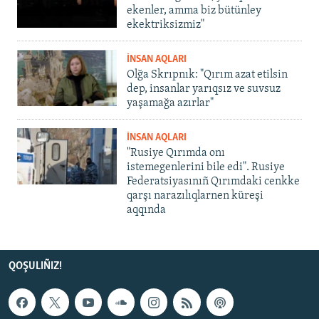
ekenler, amma biz bütünley
ekektriksizmiz"
İNSAN AQLARI
Olğa Skrıpnık: "Qırım azat etilsin
dep, insanlar yarıqsız ve suvsuz
yaşamağa azırlar"
İNSAN AQLARI
"Rusiye Qırımda onı
istemegenlerini bile edi". Rusiye
Federatsiyasınıñ Qırımdaki cenkke
qarşı narazılıqlarnen küreşi
aqqında
QOŞULIÑIZ!