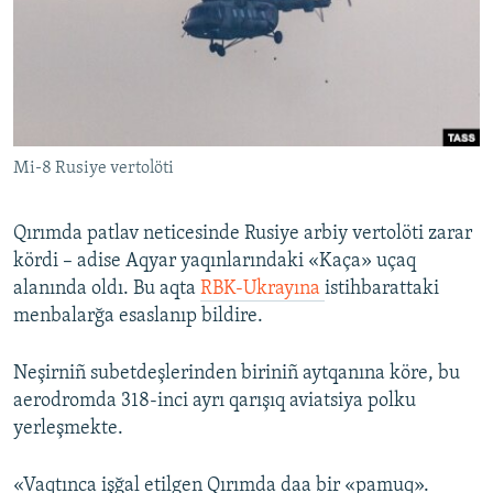
Русский
Українською
QOŞULIÑIZ!
Mi-8 Rusiye vertolöti
Qırımda patlav neticesinde Rusiye arbiy vertolöti zarar
RFE/RS bütün saytları
kördi – adise Aqyar yaqınlarındaki «Kaça» uçaq
alanında oldı. Bu aqta
RBK-Ukrayına
istihbarattaki
menbalarğa esaslanıp bildire.
Neşirniñ subetdeşlerinden biriniñ aytqanına köre, bu
aerodromda 318-inci ayrı qarışıq aviatsiya polku
yerleşmekte.
«Vaqtınca işğal etilgen Qırımda daa bir «pamuq».