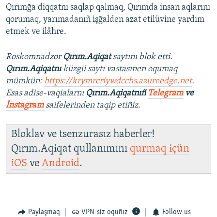
Qırımğa diqqatnı saqlap qalmaq, Qırımda insan aqlarını
qorumaq, yarımadanıñ işğalden azat etilüvine yardım
etmek ve ilâhre.
Roskomnadzor
Qırım.Aqiqat
saytını blok etti.
Qırım.Aqiqatnı
küzgü saytı vastasınen oqumaq
mümkün:
https://krymrcriywdcchs.azureedge.net
.
Esas adise-vaqialarnı
Qırım.Aqiqatnıñ
Telegram
ve
İnstagram
saifelerinden taqip etiñiz.
Bloklav ve tsenzurasız haberler!
Qırım.Aqiqat qullanımını
qurmaq içün
iOS
ve
Android
.
Paylaşmaq
VPN-siz oquñız
Follow us