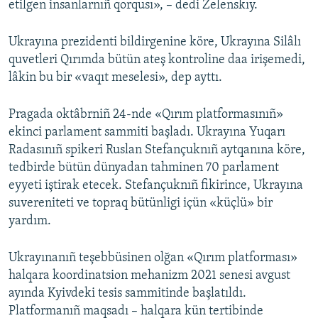
etilgen insanlarnıñ qorqusı», – dedi Zelenskıy.
Ukrayına prezidenti bildirgenine köre, Ukrayına Silâlı
quvetleri Qırımda bütün ateş kontroline daa irişemedi,
lâkin bu bir «vaqıt meselesi», dep ayttı.
Pragada oktâbrniñ 24-nde «Qırım platformasınıñ»
ekinci parlament sammiti başladı. Ukrayına Yuqarı
Radasınıñ spikeri Ruslan Stefançuknıñ aytqanına köre,
tedbirde bütün dünyadan tahminen 70 parlament
eyyeti iştirak etecek. Stefançuknıñ fikirince, Ukrayına
suvereniteti ve topraq bütünligi içün «küçlü» bir
yardım.
Ukrayınanıñ teşebbüsinen olğan «Qırım platforması»
halqara koordinatsion mehanizm 2021 senesi avgust
ayında Kyivdeki tesis sammitinde başlatıldı.
Platformanıñ maqsadı – halqara kün tertibinde