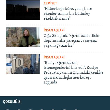
CEMİYET
"Haberlerge köre, yarıq bere
ekenler, amma biz bütünley
ekektriksizmiz"
İNSAN AQLARI
Olğa Skrıpnık: "Qırım azat etilsin
dep, insanlar yarıqsız ve suvsuz
yaşamağa azırlar"
İNSAN AQLARI
"Rusiye Qırımda onı
istemegenlerini bile edi". Rusiye
Federatsiyasınıñ Qırımdaki cenkke
qarşı narazılıqlarnen küreşi
aqqında
QOŞULIÑIZ!