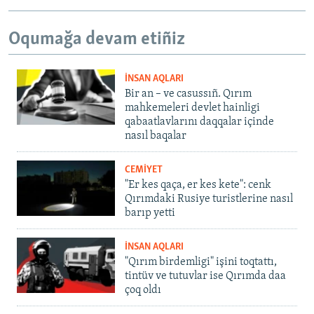
Oqumağa devam etiñiz
İNSAN AQLARI
Bir an – ve casussıñ. Qırım
mahkemeleri devlet hainligi
qabaatlavlarını daqqalar içinde
nasıl baqalar
CEMİYET
"Er kes qaça, er kes kete": cenk
Qırımdaki Rusiye turistlerine nasıl
barıp yetti
İNSAN AQLARI
"Qırım birdemligi" işini toqtattı,
tintüv ve tutuvlar ise Qırımda daa
çoq oldı