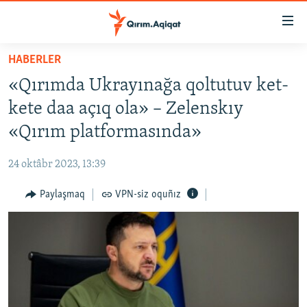
Link
açıqlığı
Esas
HABERLER
mündericege
HABERLER
«Qırımda Ukrayınağa qoltutuv ket-
qaytmaq
SİYASET
Baş
kete daa açıq ola» – Zelenskıy
İQTİSADİYAT
navigatsiyağa
«Qırım platformasında»
qaytmaq
CEMİYET
Qıdıruvğa
24 oktâbr 2023, 13:39
MEDENİYET
qaytmaq
Paylaşmaq
VPN-siz oquñız
İNSAN AQLARI
VİDEO
SÜRET
BLOGLAR
FİKİR