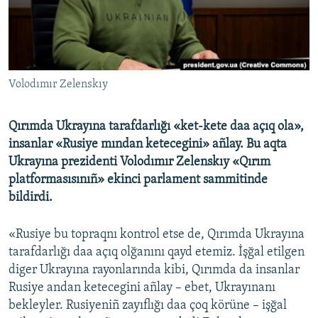
Русский
Українською
Volodımır Zelenskıy
QOŞULIÑIZ!
Qırımda Ukrayına tarafdarlığı
«
ket-kete daa açıq ola
»
,
insanlar
«
Rusiye mından ketecegini
»
añlay. Bu aqta
RFE/RS bütün saytları
Ukrayına prezidenti Volodımır Zelenskıy «Qırım
platformasısınıñ» ekinci parlament sammitinde
bildirdi.
«Rusiye bu topraqnı kontrol etse de, Qırımda Ukrayına
tarafdarlığı daa açıq olğanını qayd etemiz. İşğal etilgen
diger Ukrayına rayonlarında kibi, Qırımda da insanlar
Rusiye andan ketecegini añlay – ebet, Ukrayınanı
bekleyler. Rusiyeniñ zayıflığı daa çoq körüne – işğal