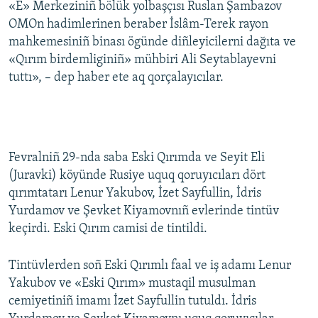
«E» Merkeziniñ bölük yolbaşçısı Ruslan Şambazov
OMOn hadimlerinen beraber İslâm-Terek rayon
Русский
mahkemesiniñ binası ögünde diñleyicilerni dağıta ve
Українською
«Qırım birdemliginiñ» mühbiri Ali Seytablayevni
tuttı», – dep haber ete aq qorçalayıcılar.
QOŞULIÑIZ!
RFE/RS bütün saytları
Fevralniñ 29-nda saba Eski Qırımda ve Seyit Eli
(Juravki) köyünde Rusiye uquq qoruyıcıları dört
qırımtatarı Lenur Yakubov, İzet Sayfullin, İdris
Yurdamov ve Şevket Kiyamovnıñ evlerinde tintüv
keçirdi. Eski Qırım camisi de tintildi.
Tintüvlerden soñ Eski Qırımlı faal ve iş adamı Lenur
Yakubov ve «Eski Qırım» mustaqil musulman
cemiyetiniñ imamı İzet Sayfullin tutuldı. İdris