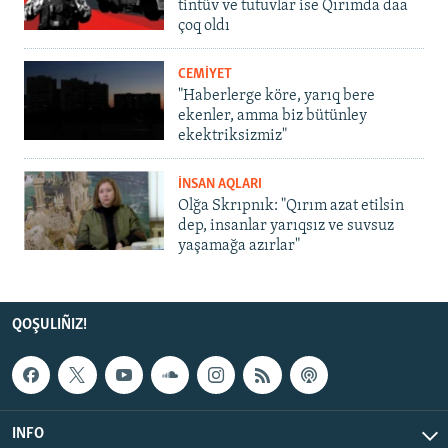
tintüv ve tutuvlar ise Qırımda daa
çoq oldı
CEMİYET
"Haberlerge köre, yarıq bere
ekenler, amma biz bütünley
ekektriksizmiz"
İNSAN AQLARI
Olğa Skrıpnık: "Qırım azat etilsin
dep, insanlar yarıqsız ve suvsuz
yaşamağa azırlar"
QOŞULIÑIZ!
INFO