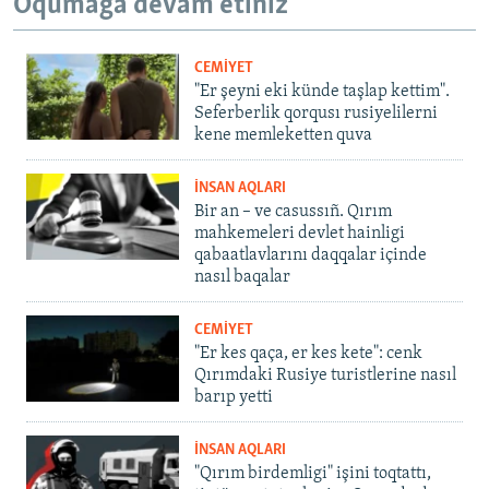
Oqumağa devam etiñiz
CEMİYET
"Er şeyni eki künde taşlap kettim".
Seferberlik qorqusı rusiyelilerni
kene memleketten quva
İNSAN AQLARI
Bir an – ve casussıñ. Qırım
mahkemeleri devlet hainligi
qabaatlavlarını daqqalar içinde
nasıl baqalar
CEMİYET
"Er kes qaça, er kes kete": cenk
Qırımdaki Rusiye turistlerine nasıl
barıp yetti
İNSAN AQLARI
"Qırım birdemligi" işini toqtattı,