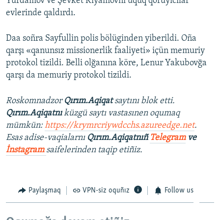
Yurdamov ve Şevket Kiyamovnı uquq qoruyıcılar
evlerinde qaldırdı.
Daa soñra Sayfullin polis bölüginden yiberildi. Oña
qarşı «qanunsız missionerlik faaliyeti» içün memuriy
protokol tizildi. Belli olğanına köre, Lenur Yakubovğa
qarşı da memuriy protokol tizildi.
Roskomnadzor
Qırım.Aqiqat
saytını blok etti.
Qırım.Aqiqatnı
küzgü saytı vastasınen oqumaq
mümkün:
https://krymrcriywdcchs.azureedge.net
.
Esas adise-vaqialarnı
Qırım.Aqiqatnıñ
Telegram
ve
İnstagram
saifelerinden taqip etiñiz.
Paylaşmaq
VPN-siz oquñız
Follow us