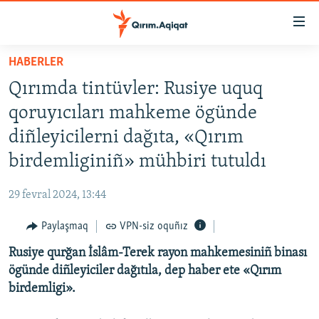
Link
açıqlığı
Esas
HABERLER
mündericege
HABERLER
Qırımda tintüvler: Rusiye uquq
qaytmaq
SİYASET
Baş
qoruyıcıları mahkeme ögünde
İQTİSADİYAT
navigatsiyağa
diñleyicilerni dağıta, «Qırım
qaytmaq
CEMİYET
birdemliginiñ» mühbiri tutuldı
Qıdıruvğa
MEDENİYET
qaytmaq
29 fevral 2024, 13:44
İNSAN AQLARI
Paylaşmaq
VPN-siz oquñız
VİDEO
Rusiye qurğan İslâm-Terek rayon mahkemesiniñ binası
SÜRET
ögünde diñleyiciler dağıtıla, dep haber ete «Qırım
BLOGLAR
birdemligi».
FİKİR