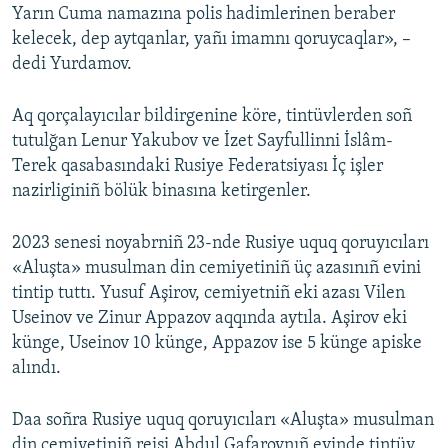
Yarın Cuma namazına polis hadimlerinen beraber
kelecek, dep aytqanlar, yañı imamnı qoruycaqlar», –
dedi Yurdamov.
Aq qorçalayıcılar bildirgenine köre, tintüvlerden soñ
tutulğan Lenur Yakubov ve İzet Sayfullinni İslâm-
Terek qasabasındaki Rusiye Federatsiyası İç işler
nazirliginiñ bölük binasına ketirgenler.
2023 senesi noyabrniñ 23-nde Rusiye uquq qoruyıcıları
«Aluşta» musulman din cemiyetiniñ üç azasınıñ evini
tintip tuttı. Yusuf Aşirov, cemiyetniñ eki azası Vilen
Useinov ve Zinur Appazov aqqında aytıla. Aşirov eki
künge, Useinov 10 künge, Appazov ise 5 künge apiske
alındı.
Daa soñra Rusiye uquq qoruyıcıları «Aluşta» musulman
din cemiyetiniñ reisi Abdul Gafarovnıñ evinde tintüv