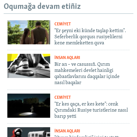
Oqumağa devam etiñiz
CEMİYET
"Er şeyni eki künde taşlap kettim".
Seferberlik qorqusı rusiyelilerni
kene memleketten quva
İNSAN AQLARI
Bir an – ve casussıñ. Qırım
mahkemeleri devlet hainligi
qabaatlavlarını daqqalar içinde
nasıl baqalar
CEMİYET
"Er kes qaça, er kes kete": cenk
Qırımdaki Rusiye turistlerine nasıl
barıp yetti
İNSAN AQLARI