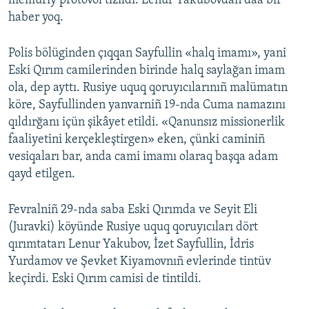
memuriy protovol tizildi. Lenur Yakubovdan daa bir
haber yoq.
Русский
Українською
Polis bölüginden çıqqan Sayfullin «halq imamı», yani
Eski Qırım camilerinden birinde halq saylağan imam
QOŞULIÑIZ!
ola, dep ayttı. Rusiye uquq qoruyıcılarınıñ malümatın
köre, Sayfullinden yanvarniñ 19-nda Cuma namazını
qıldırğanı içün şikâyet etildi. «Qanunsız missionerlik
faaliyetini kerçekleştirgen» eken, çünki caminiñ
RFE/RS bütün saytları
vesiqaları bar, anda cami imamı olaraq başqa adam
qayd etilgen.
Fevralniñ 29-nda saba Eski Qırımda ve Seyit Eli
(Juravki) köyünde Rusiye uquq qoruyıcıları dört
qırımtatarı Lenur Yakubov, İzet Sayfullin, İdris
Yurdamov ve Şevket Kiyamovnıñ evlerinde tintüv
keçirdi. Eski Qırım camisi de tintildi.