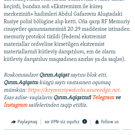
keçirdi, bundan soñ «Ekstremizm ile küreş
merkeziniñ» hadimleri Abdul Gafarovnı Aluştadaki
Rusiye polisi bölügine alıp ketti. Oña qarşı RF Memuriy
cinayetler qanunnamesiniñ 20.29 maddesine istinaden
memuriy protokol tizildi (Federal ekstremist
materiallar cedveline kirsetilgen ekstremist
materiallarnıñ kütleviy darqatıluvı, em de olarnı
kütleviy darqatıluv maqsadınen azırlav ya da saqlav).
Roskomnadzor
Qırım.Aqiqat
saytını blok etti.
Qırım.Aqiqatnı
küzgü saytı vastasınen oqumaq
mümkün:
https://krymrcriywdcchs.azureedge.net
.
Esas adise-vaqialarnı
Qırım.Aqiqatnıñ
Telegram
ve
İnstagram
saifelerinden taqip etiñiz.
Paylaşmaq
VPN-siz oquñız
Follow us