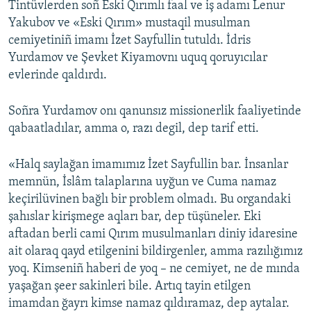
Tintüvlerden soñ Eski Qırımlı faal ve iş adamı Lenur
Yakubov ve «Eski Qırım» mustaqil musulman
cemiyetiniñ imamı İzet Sayfullin tutuldı. İdris
Yurdamov ve Şevket Kiyamovnı uquq qoruyıcılar
evlerinde qaldırdı.
Soñra Yurdamov onı qanunsız missionerlik faaliyetinde
qabaatladılar, amma o, razı degil, dep tarif etti.
«Halq saylağan imamımız İzet Sayfullin bar. İnsanlar
memnün, İslâm talaplarına uyğun ve Cuma namaz
keçirilüvinen bağlı bir problem olmadı. Bu organdaki
şahıslar kirişmege aqları bar, dep tüşüneler. Eki
aftadan berli cami Qırım musulmanları diniy idaresine
ait olaraq qayd etilgenini bildirgenler, amma razılığımız
yoq. Kimseniñ haberi de yoq – ne cemiyet, ne de mında
yaşağan şeer sakinleri bile. Artıq tayin etilgen
imamdan ğayrı kimse namaz qıldıramaz, dep aytalar.