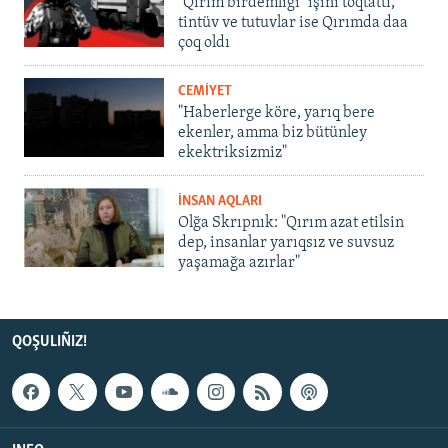
"Qırım birdemligi" işini toqtattı,
tintüv ve tutuvlar ise Qırımda daa
çoq oldı
CEMİYET
"Haberlerge köre, yarıq bere
ekenler, amma biz bütünley
ekektriksizmiz"
İNSAN AQLARI
Olğa Skrıpnık: "Qırım azat etilsin
dep, insanlar yarıqsız ve suvsuz
yaşamağa azırlar"
QOŞULIÑIZ!