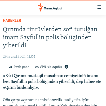
Link
açıqlığı
Esas
HABERLER
mündericege
HABERLER
Qırımda tintüvlerden soñ tutulğan
qaytmaq
SİYASET
Baş
imam Sayfullin polis bölüginden
İQTİSADİYAT
navigatsiyağa
yiberildi
qaytmaq
CEMİYET
Qıdıruvğa
29 fevral 2024, 11:04
MEDENİYET
qaytmaq
Paylaşmaq
VPN-siz oquñız
İNSAN AQLARI
«Eski Qırım» mustaqil musulman cemiyetiniñ imamı
VİDEO
İzet Sayfullin polis bölüginden yiberildi, dep haber ete
SÜRET
«Qırım birdemligi».
BLOGLAR
Oña qarşı «qanunsız missionerlik faaliyeti» içün
FİKİR