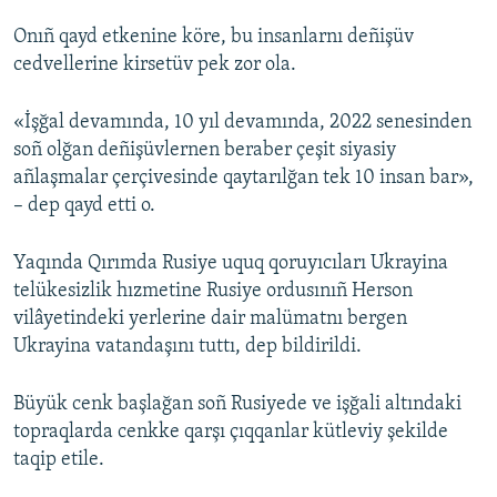
Onıñ qayd etkenine köre, bu insanlarnı deñişüv
cedvellerine kirsetüv pek zor ola.
«İşğal devamında, 10 yıl devamında, 2022 senesinden
soñ olğan deñişüvlernen beraber çeşit siyasiy
añlaşmalar çerçivesinde qaytarılğan tek 10 insan bar»,
– dep qayd etti o.
Yaqında Qırımda Rusiye uquq qoruyıcıları Ukrayina
telükesizlik hızmetine Rusiye ordusınıñ Herson
vilâyetindeki yerlerine dair malümatnı bergen
Ukrayina vatandaşını tuttı, dep bildirildi.
Büyük cenk başlağan soñ Rusiyede ve işğali altındaki
topraqlarda cenkke qarşı çıqqanlar kütleviy şekilde
taqip etile.