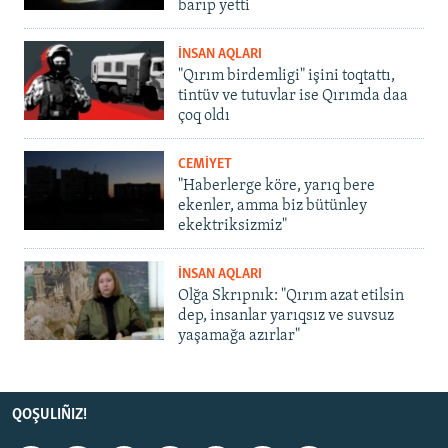
barıp yetti
İNSAN AQLARI
"Qırım birdemligi" işini toqtattı,
tintüv ve tutuvlar ise Qırımda daa
çoq oldı
CEMİYET
"Haberlerge köre, yarıq bere
ekenler, amma biz bütünley
ekektriksizmiz"
İNSAN AQLARI
Olğa Skrıpnık: "Qırım azat etilsin
dep, insanlar yarıqsız ve suvsuz
yaşamağa azırlar"
QOŞULIÑIZ!