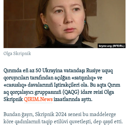
Русский
Українською
QOŞULIÑIZ!
Olga Skripnik
RFE/RS bütün saytları
Qırımda eñ az 50 Ukrayina vatandaşı Rusiye uquq
qoruyıcıları tarafından açılğan «satqınlıq» ve
«casuslıq» davalarınıñ Iştirakçileri ola. Bu aqta Qırım
aq qorçalayıcı gruppasınıñ (QAQG) idare reisi Olga
Skripnik
QIRIM.News
izaatlarında ayttı.
Bundan ğayrı, Skripnik 2024 senesi bu maddelerge
köre qadınlarnıñ taqip etilüvi quvetleşti, dep qayd etti.