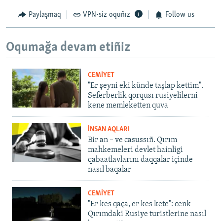
Paylaşmaq
VPN-siz oquñız
Follow us
Oqumağa devam etiñiz
CEMİYET
"Er şeyni eki künde taşlap kettim".
Seferberlik qorqusı rusiyelilerni
kene memleketten quva
İNSAN AQLARI
Bir an – ve casussıñ. Qırım
mahkemeleri devlet hainligi
qabaatlavlarını daqqalar içinde
nasıl baqalar
CEMİYET
"Er kes qaça, er kes kete": cenk
Qırımdaki Rusiye turistlerine nasıl