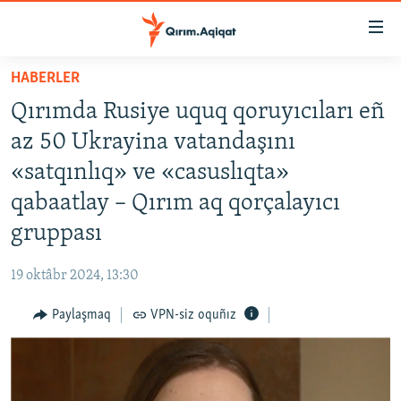
Link
açıqlığı
Esas
HABERLER
mündericege
HABERLER
Qırımda Rusiye uquq qoruyıcıları eñ
qaytmaq
SİYASET
Baş
az 50 Ukrayina vatandaşını
İQTİSADİYAT
navigatsiyağa
«satqınlıq» ve «casuslıqta»
qaytmaq
CEMİYET
qabaatlay – Qırım aq qorçalayıcı
Qıdıruvğa
MEDENİYET
qaytmaq
gruppası
İNSAN AQLARI
19 oktâbr 2024, 13:30
VİDEO
Paylaşmaq
VPN-siz oquñız
SÜRET
BLOGLAR
FİKİR