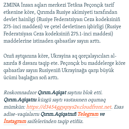
ZMINA İnsan aqları merkezi Tetâna Peçonçık tarif
etkenine köre, Qırımda Rusiye akimiyeti tarafından
devlet hainligi (Rusiye Federatsiyası Ceza kodeksiniñ
275-inci maddesi) ve çetel devletinen işbirligi (Rusiye
Federatsiyası Ceza kodeksiniñ 275.1-inci maddesi)
maddelerine istinaden qabaatlav sayısı arttı.
Onıñ aytqanına köre, Ukrayina aq qorçalayıcıları al-
azırda 8 davanı taqip ete. Peçonçık bu maddelerge köre
qabaatlav sayısı Rusiyeniñ Ukrayinağa qarşı büyük
ücümi başlağan soñ arttı.
Roskomnadzor
Qırım.Aqiqat
saytını blok etti.
Qırım.Aqiqatnı
küzgü saytı vastasınen oqumaq
mümkün:
https://d3454ggyqnys2v.cloudfront.net
. Esas
adise-vaqialarnı
Qırım.Aqiqatnıñ
Telegram
ve
İnstagram
saifelerinden taqip etiñiz.