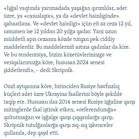
«İşğal vaqtında yarımadada yaşağan qırımlılar, adet
üzre, ya «casuslıqta», ya da «devlet hainliginde»
qabaatlana. Ve «devlet hainligi» içün eñ az ceza 12 yıl,
umumen ise 12 yıldan 20 yılğa qadar. Yani uzun
müddetli apis cezasını közde tutqan pek ciddiy
maddelerdir. Bu maddelerniñ astına qadınlar da kire.
Ve bu tendentsiya, bizim közetüvlerimizge ve
vesiqalarımızğa köre, hususan 2024 senesi
şiddetlendi», – dedi Skripnik.
Onıñ aytqanına köre, birinciden Rusiye havfsızlıq
küçleri adet üzre Ukrayina faallerini böyle şekilde
taqip ete. Hususan daa 2014 senesi Rusiye işğaline qarşı
mitinglerde faal iştirak etken, «referendumğa»
qoltutmağan ve işğalge qarşı çıqqanlarğa qarşı.
Skripnik tutulğanlarğa qarşı sıq-sıq işkenceler
qullanıla, dep qayd etti.