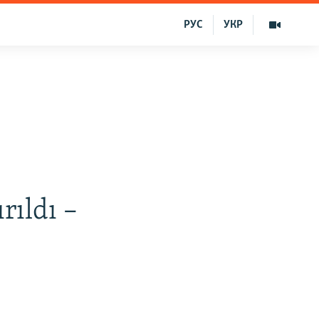
РУС
УКР
rıldı –