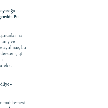
nayasağa
ırıldı. Bu
 qanunlarına
anuniy ve
e aytılmaz, bu
dersten çıqtı
en
 areket
adliye»
yon mahkemesi