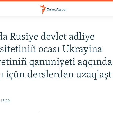
a Rusiye devlet adliye
sitetiniñ ocası Ukrayina
etiniñ qanuniyeti aqqında
ı içün derslerden uzaqlaştı
 15:20