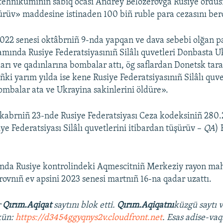
ehnikumınıñ sabıq ocası Andrey Belozerovğa Rusiye ordusı
ürüv» maddesine istinaden 100 biñ ruble para cezasını ber
022 senesi oktâbrniñ 9-nda yapqan ve dava sebebi olğan p
vamında Rusiye Federatsiyasınıñ Silâlı quvetleri Donbasta 
ları ve qadınlarına bombalar attı, ög saflardan Donetsk tara
oñki yarım yılda ise kene Rusiye Federatsiyasınıñ Silâlı quv
ombalar ata ve Ukrayina sakinlerini öldüre».
ekabrniñ 23-nde Rusiye Federatsiyası Ceza kodeksiniñ 280
ye Federatsiyası Silâlı quvetlerini itibardan tüşürüv –
QA
) 
unda Rusiye kontrolindeki Aqmescitniñ Merkeziy rayon m
ovnıñ ev apsini 2023 senesi martnıñ 16-na qadar uzattı.
r
Qırım.Aqiqat
saytını blok etti.
Qırım.Aqiqatnı
küzgü saytı 
kün:
https://d3454ggyqnys2v.cloudfront.net
. Esas adise-vaq