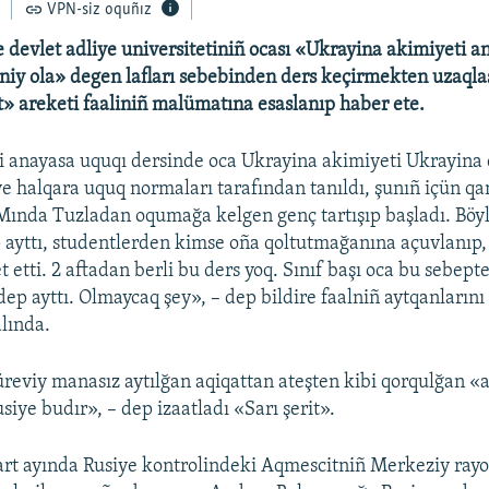
VPN-siz oquñız
 devlet adliye universitetiniñ ocası «Ukrayina akimiyeti a
iy ola» degen lafları sebebinden ders keçirmekten uzaqlaşt
it» areketi faaliniñ malümatına esaslanıp haber ete.
si anayasa uquqı dersinde oca Ukrayina akimiyeti Ukrayina
ve halqara uquq normaları tarafından tanıldı, şunıñ içün q
 Mında Tuzladan oqumağa kelgen genç tartışıp başladı. Böyl
p ayttı, studentlerden kimse oña qoltutmağanına açuvlanıp, 
t etti. 2 aftadan berli bu ders yoq. Sınıf başı oca bu sebept
 dep ayttı. Olmaycaq şey», – dep bildire faalniñ aytqanlarını
lında.
reviy manasız aytılğan aqiqattan ateşten kibi qorqulğan «
usiye budır», – dep izaatladı «Sarı şerit».
art ayında Rusiye kontrolindeki Aqmescitniñ Merkeziy ra