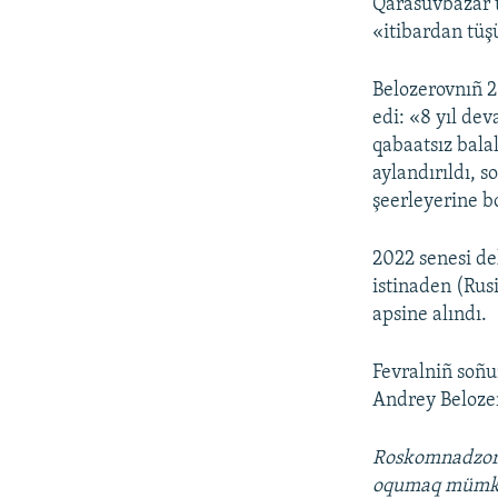
Qarasuvbazar t
«itibardan tüş
Belozerovnıñ 2
edi: «8 yıl de
qabaatsız bala
aylandırıldı, s
şeerleyerine b
2022 senesi d
istinaden (Rusi
apsine alındı.
Fevralniñ soñ
Andrey Belozer
Roskomnadzo
oqumaq müm