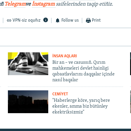
ıñ
Telegram
ve
İnstagram
saifelerinden taqip etiñiz.
VPN-siz oquñız
Follow us
Print
İNSAN AQLARI
Bir an – ve casussıñ. Qırım
mahkemeleri devlet hainligi
qabaatlavlarını daqqalar içinde
nasıl baqalar
CEMİYET
"Haberlerge köre, yarıq bere
ekenler, amma biz bütünley
ekektriksizmiz"