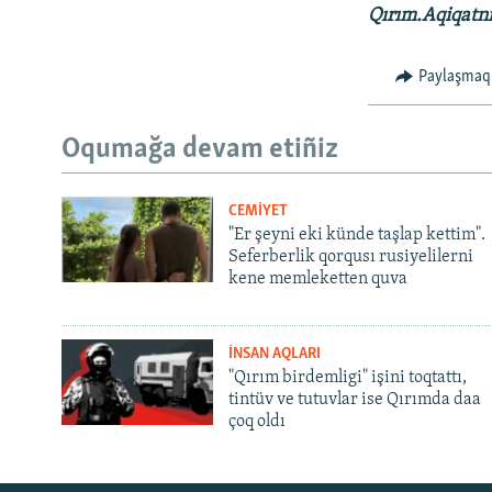
Qırım.Aqiqatn
Paylaşmaq
Oqumağa devam etiñiz
CEMİYET
"Er şeyni eki künde taşlap kettim".
Seferberlik qorqusı rusiyelilerni
kene memleketten quva
İNSAN AQLARI
"Qırım birdemligi" işini toqtattı,
tintüv ve tutuvlar ise Qırımda daa
çoq oldı
Русский