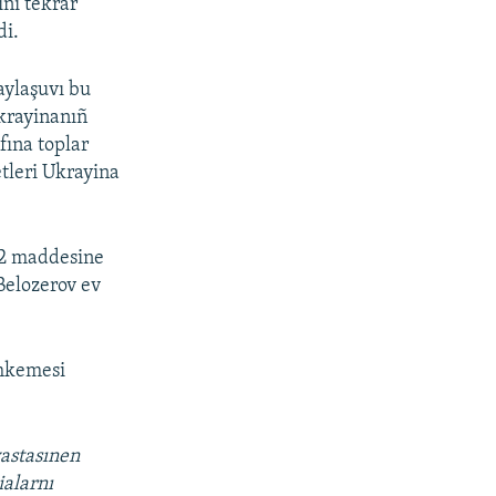
nı tekrar
di.
aylaşuvı bu
Ukrayinanıñ
fına toplar
etleri Ukrayina
.2 maddesine
Belozerov ev
ahkemesi
vastasınen
ialarnı