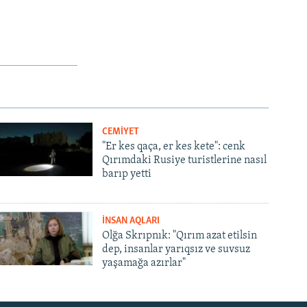
CEMİYET
"Er kes qaça, er kes kete": cenk
Qırımdaki Rusiye turistlerine nasıl
barıp yetti
İNSAN AQLARI
Olğa Skrıpnık: "Qırım azat etilsin
dep, insanlar yarıqsız ve suvsuz
yaşamağa azırlar"