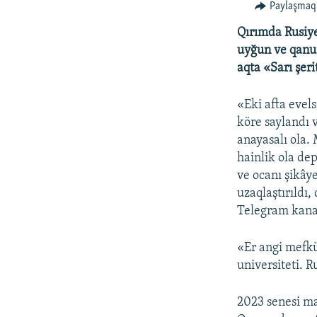
Paylaşmaq
Qırımda Rusiye
uyğun ve qanun
aqta «Sarı şer
«Eki afta evel
köre saylandı 
anayasalı ola.
hainlik ola de
ve ocanı şikâye
uzaqlaştırıldı,
Telegram kana
«Er angi mefkü
universiteti. R
2023 senesi m