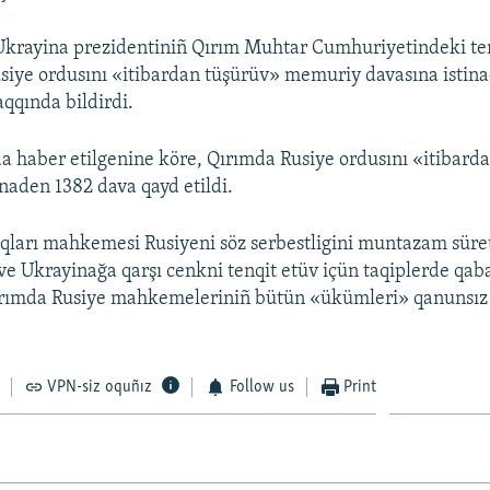
Ukrayina prezidentiniñ Qırım Muhtar Cumhuriyetindeki tem
siye ordusını «itibardan tüşürüv» memuriy davasına istina
aqqında bildirdi.
a haber etilgenine köre, Qırımda Rusiye ordusını «itibard
naden 1382 dava qayd etildi.
qları mahkemesi Rusiyeni söz serbestligini muntazam süre
ve Ukrayinağa qarşı cenkni tenqit etüv içün taqiplerde qab
ımda Rusiye mahkemeleriniñ bütün «ükümleri» qanunsız 
VPN-siz oquñız
Follow us
Print