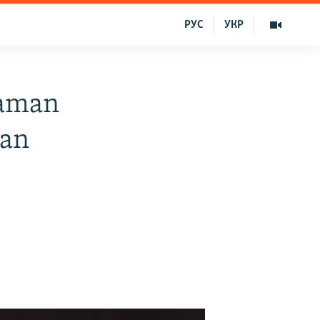
РУС
УКР
-aman
dan