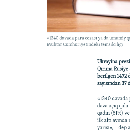
«1340 davada para cezası ya da umumiy qar
Muhtar Cumhuriyetindeki temsilciligi
Ukrayina prezi
Qırıma Rusiye
berilgen 1472 
sayısından 37 
«1340 davada p
dava açıq qala
qadın (51%) ve
ilk altı ayınd
yarısı», – dep