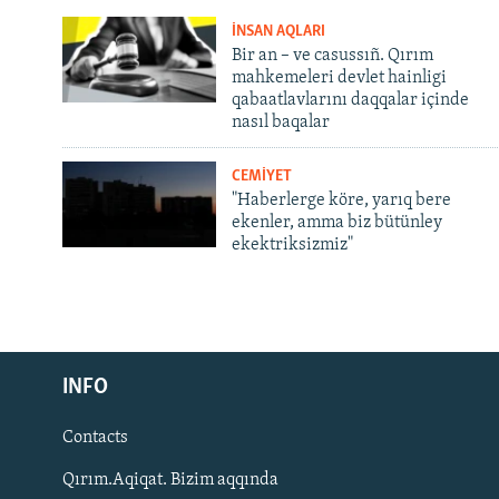
İNSAN AQLARI
Bir an – ve casussıñ. Qırım
mahkemeleri devlet hainligi
qabaatlavlarını daqqalar içinde
nasıl baqalar
CEMİYET
"Haberlerge köre, yarıq bere
ekenler, amma biz bütünley
ekektriksizmiz"
Русский
INFO
Українською
Contacts
QOŞULIÑIZ!
Qırım.Aqiqat. Bizim aqqında