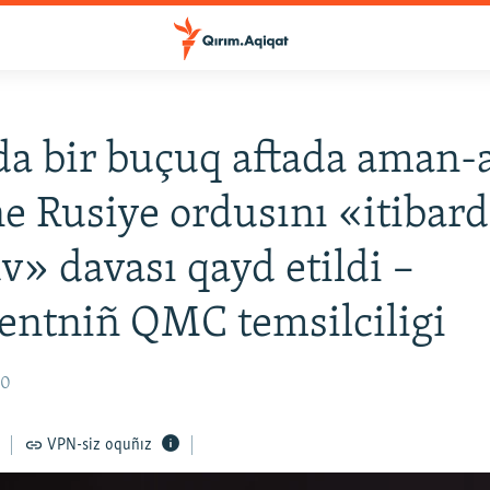
da bir buçuq aftada aman
e Rusiye ordusını «itibar
v» davası qayd etildi –
entniñ QMC temsilciligi
20
VPN-siz oquñız