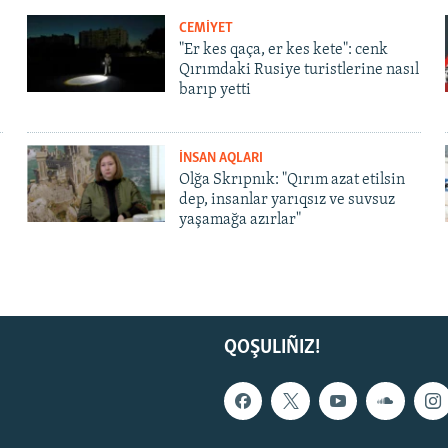
CEMİYET
"Er kes qaça, er kes kete": cenk
Qırımdaki Rusiye turistlerine nasıl
barıp yetti
İNSAN AQLARI
Olğa Skrıpnık: "Qırım azat etilsin
dep, insanlar yarıqsız ve suvsuz
yaşamağa azırlar"
QOŞULIÑIZ!