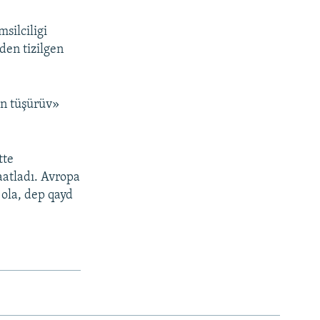
silciligi
den tizilgen
an tüşürüv»
tte
aatladı. Avropa
ola, dep qayd