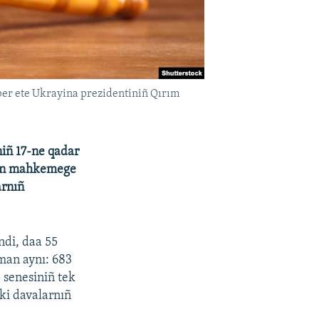
aber ete Ukrayina prezidentiniñ Qırım
niñ 17-ne qadar
den mahkemege
arnıñ
ndi, daa 55
man aynı: 683
 senesiniñ tek
ki davalarnıñ