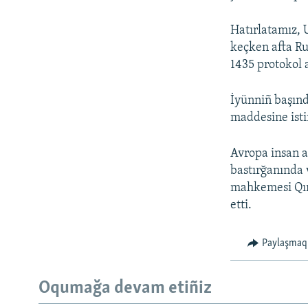
Hatırlatamız, 
keçken afta Ru
1435 protokol 
İyünniñ başınd
maddesine isti
Avropa insan a
bastırğanında 
mahkemesi Qır
etti.
Paylaşmaq
Oqumağa devam etiñiz