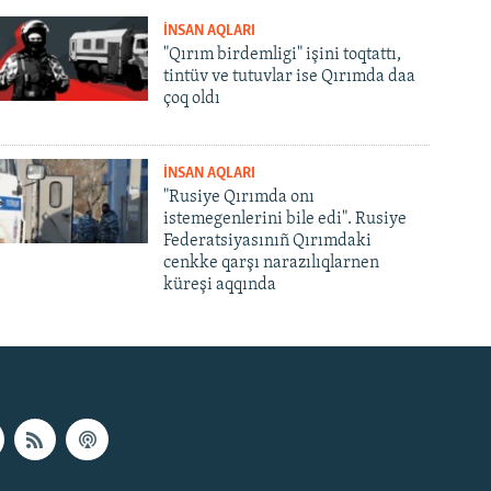
İNSAN AQLARI
"Qırım birdemligi" işini toqtattı,
tintüv ve tutuvlar ise Qırımda daa
çoq oldı
İNSAN AQLARI
"Rusiye Qırımda onı
istemegenlerini bile edi". Rusiye
Federatsiyasınıñ Qırımdaki
cenkke qarşı narazılıqlarnen
küreşi aqqında