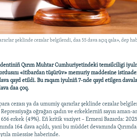
arlar şeklinde cezalar belgilendi, daa 55 dava açıq qala», dep h
dentiniñ Qırım Muhtar Cumhuriyetindeki temsilciligi iyul
 ordusını «itibardan tüşürüv» memuriy maddesine istina
dava qayd etildi. Bu raqam iyulniñ 7-nde qayd etilgen daval
dava daa çoq.
ara cezası ya da umumiy qararlar şeklinde cezalar belgile
. Repressiyağa oğrağan qadın ve erkeklerniñ sayısı aman-a
 656 erkek (49%). Eñ kritik vaziyet – Ermeni Bazarda: 2025
a mında 164 dava açıldı, yani bu müddet devamında Qırımda
 aytıla müessise haberinde.