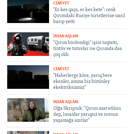
CEMİYET
"Er kes qaça, er kes kete": cenk
Qırımdaki Rusiye turistlerine nasıl
barıp yetti
İNSAN AQLARI
"Qırım birdemligi" işini toqtattı,
tintüv ve tutuvlar ise Qırımda daa
çoq oldı
CEMİYET
"Haberlerge köre, yarıq bere
ekenler, amma biz bütünley
ekektriksizmiz"
İNSAN AQLARI
Olğa Skrıpnık: "Qırım azat etilsin
dep, insanlar yarıqsız ve suvsuz
yaşamağa azırlar"