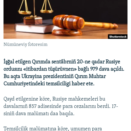
Українською
QOŞULIÑIZ!
Nümüneviy fotoresim
RFE/RS bütün saytları
İşğal etilgen Qırımda sentâbrniñ 20-ne qadar Rusiye
ordusını «itibardan tüşürüvnen» bağlı 979 dava açıldı.
Bu aqta Ukrayina prezidentiniñ Qırım Muhtar
Cumhuriyetindeki temsilciligi haber ete.
Qayd etilgenine köre, Rusiye mahkemeleri bu
davalarnıñ 857 adisesinde para cezalarını berdi. 17-
siniñ dava malümatı daa baqıla.
Temsilcilik malümatına köre, umumen para