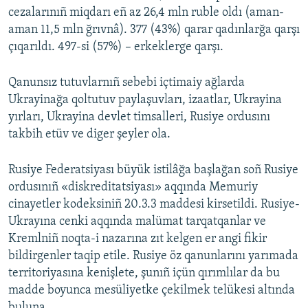
cezalarınıñ miqdarı eñ az 26,4 mln ruble oldı (aman-
aman 11,5 mln ğrıvnâ). 377 (43%) qarar qadınlarğa qarşı
çıqarıldı. 497-si (57%) – erkeklerge qarşı.
Qanunsız tutuvlarnıñ sebebi içtimaiy ağlarda
Ukrayinağa qoltutuv paylaşuvları, izaatlar, Ukrayina
yırları, Ukrayina devlet timsalleri, Rusiye ordusını
takbih etüv ve diger şeyler ola.
Rusiye Federatsiyası büyük istilâğa başlağan soñ Rusiye
ordusınıñ «diskreditatsiyası» aqqında Memuriy
cinayetler kodeksiniñ 20.3.3 maddesi kirsetildi. Rusiye-
Ukrayına cenki aqqında malümat tarqatqanlar ve
Kremlniñ noqta-i nazarına zıt kelgen er angi fikir
bildirgenler taqip etile. Rusiye öz qanunlarını yarımada
territoriyasına kenişlete, şunıñ içün qırımlılar da bu
madde boyunca mesüliyetke çekilmek telükesi altında
buluna.