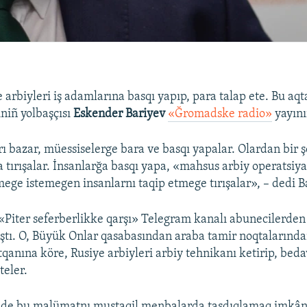
 arbiyleri iş adamlarına basqı yapıp, para talap ete. Bu aqt
niñ yolbaşçısı
Eskender Bariyev
«Ğromadske radio»
yayını
ı bazar, müessiselerge bara ve basqı yapalar. Olardan bir ş
 tırışalar. İnsanlarğa basqı yapa, «mahsus arbiy operatsiya
ege istemegen insanlarnı taqip etmege tırışalar», – dedi B
«Piter seferberlikke qarşı» Telegram kanalı abunecilerden 
aştı. O, Büyük Onlar qasabasından araba tamir noqtalarında
tqanına köre, Rusiye arbiyleri arbiy tehnikanı ketirip, bed
teler.
nde bu malümatnı mustaqil menbalarda tasdıqlamaq imkâns