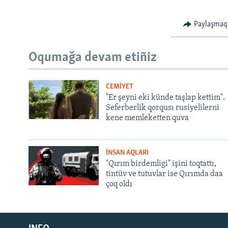
Paylaşmaq
Oqumağa devam etiñiz
CEMİYET
"Er şeyni eki künde taşlap kettim".
Seferberlik qorqusı rusiyelilerni
kene memleketten quva
İNSAN AQLARI
"Qırım birdemligi" işini toqtattı,
tintüv ve tutuvlar ise Qırımda daa
çoq oldı
Русский