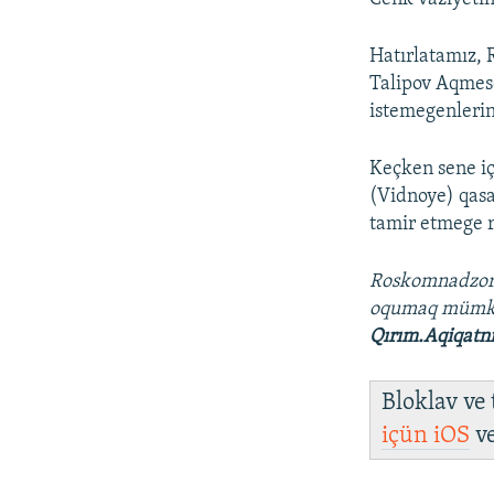
Hatırlatamız, 
Talipov Aqmes
istemegenlerini
Keçken sene iç
(Vidnoye) qasa
tamir etmege r
Roskomnadzo
oqumaq müm
Qırım.Aqiqatn
Bloklav ve
içün
iOS
v