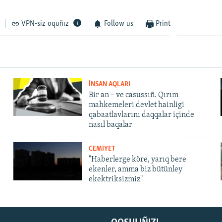
VPN-siz oquñız
Follow us
Print
İNSAN AQLARI
Bir an – ve casussıñ. Qırım
mahkemeleri devlet hainligi
qabaatlavlarını daqqalar içinde
nasıl baqalar
CEMİYET
"Haberlerge köre, yarıq bere
ekenler, amma biz bütünley
ekektriksizmiz"