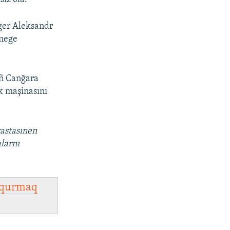
oger Aleksandr
tmege
ıñ Canğara
k maşinasını
vastasınen
larnı
qurmaq