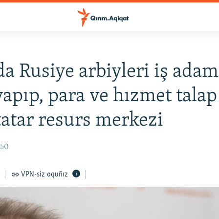
a Rusiye arbiyleri iş adam
yapıp, para ve hızmet talap
atar resurs merkezi
:50
VPN-siz oquñız