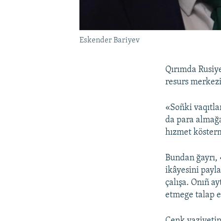
Eskender Bariyev
Qırımda Rusiye
resurs merkezi
«Soñki vaqıtlar
da para almağa
hızmet kösterm
Bundan ğayrı, 
ikâyesini payl
çalışa. Onıñ ay
etmege talap e
Cenk vaziyeti