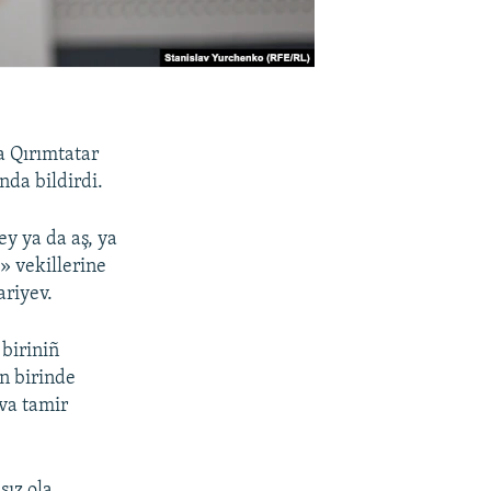
a Qırımtatar
nda bildirdi.
ey ya da aş, ya
» vekillerine
ariyev.
biriniñ
n birinde
ava tamir
ız ola.