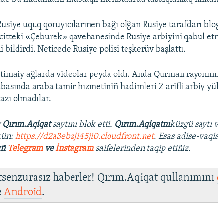
Rusiye uquq qoruyıcılarınen bağı olğan Rusiye tarafdarı bl
citteki «Çeburek» qavehanesinde Rusiye arbiyini qabul e
 bildirdi. Neticede Rusiye polisi teşkerüv başlattı.
timaiy ağlarda videolar peyda oldı. Anda Qurman rayonın
basında araba tamir hızmetiniñ hadimleri Z arifli arbiy yü
azı olmadılar.
r
Qırım.Aqiqat
saytını blok etti.
Qırım.Aqiqatnı
küzgü saytı 
kün:
https://d2a3ebzji45ji0.cloudfront.net
.
Esas adise-vaqia
ıñ
Telegram
ve
İnstagram
saifelerinden taqip etiñiz.
 tsenzurasız haberler! Qırım.Aqiqat qullanımını
e
Android
.