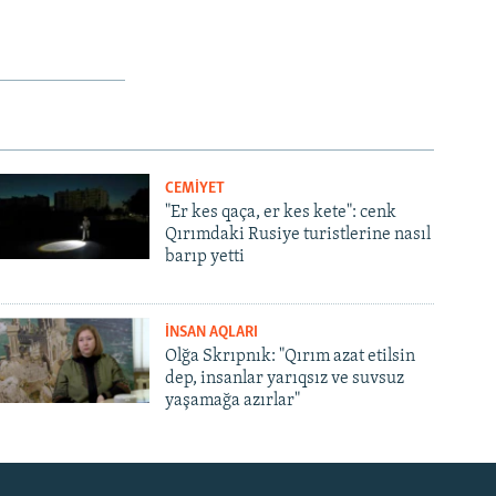
CEMİYET
"Er kes qaça, er kes kete": cenk
Qırımdaki Rusiye turistlerine nasıl
barıp yetti
İNSAN AQLARI
Olğa Skrıpnık: "Qırım azat etilsin
dep, insanlar yarıqsız ve suvsuz
yaşamağa azırlar"