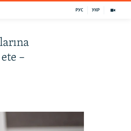
РУС
УКР
larına
 ete –