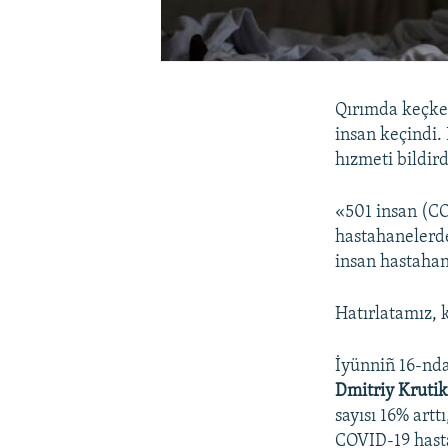
Qırımda keçken
insan keçindi.
hızmeti bildird
«501 insan (C
hastahanelerd
insan hastahan
Hatırlatamız,
İyünniñ 16-nda
Dmitriy Kruti
sayısı 16% artt
COVID-19 hasta