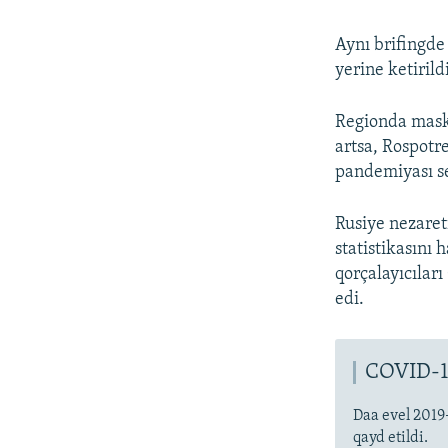
Aynı brifingde
yerine ketirild
Regionda maska
artsa, Rospotr
pandemiyası se
Rusiye nezaret
statistikasını
qorçalayıcıları
edi.
COVID-1
Daa evel 2019
qayd etildi.