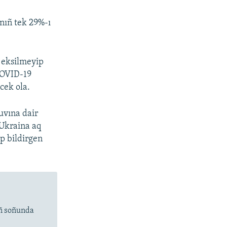
ınıñ tek 29%-ı
e eksilmeyip
COVID-19
cek ola.
uvına dair
 Ukraina aq
ep bildirgen
ıñ soñunda