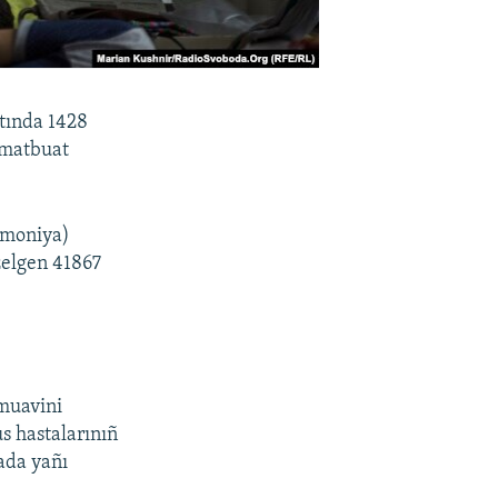
qtında 1428
ñ matbuat
vmoniya)
zelgen 41867
 muavini
us hastalarınıñ
tada yañı