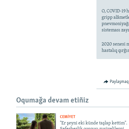
O, COVID-19 ha
gripp alâmetl
pnevmoniyağa 
sisteması zayı
2020 senesi m
hastalıq qırğı
Paylaşmaq
Oqumağa devam etiñiz
CEMİYET
"Er şeyni eki künde taşlap kettim".
Seferberlik qorqusı rusiyelilerni