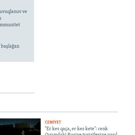
 suvuqlanuv ve
n
 immunitet
n başlağan
CEMİYET
"Er kes qaça, er kes kete": cenk
Qırımdaki Rusiye turistlerine nasıl