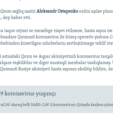
 Qırım sağlıq naziri
Aleksandr Ostapenko
ealini aşılav plan
i, dep haber etti.
 taquv rejimi ve mesafege riayet etilmese, hasta sayısı is
ebnadzor Qırımnıñ koronavirus ile küreş operativ ştabına 
bebinden kirsetilgen sıñırlavlarnı sertleştirmege teklif ete
i astındaki Qırım ve Aqyar akimiyetiniñ koronavirus tarqal
 halqara teşkilâtlar ve diger mustaqil menbalar tasdıqlamay.
 Qırımnıñ Rusiye akimiyeti hasta sayısını eksiltip bildire, d
9 koronavirus yuqunçı
-nCoV olaraq belli SARS-CoV-2 koronavirusı Qıtayda keçken yıln