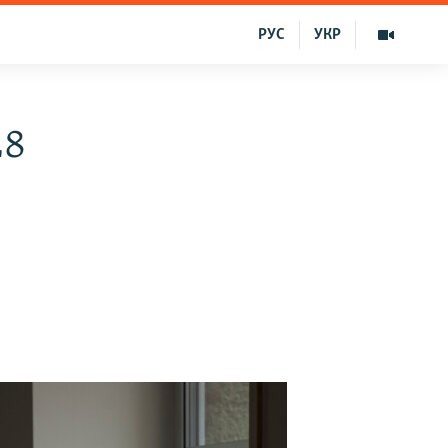
РУС
УКР
28