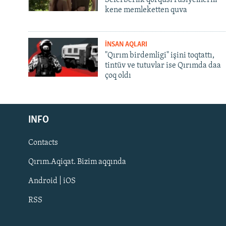
kene memleketten quva
İNSAN AQLARI
"Qırım birdemligi" işini toqtattı,
tintüv ve tutuvlar ise Qırımda daa
çoq oldı
Русский
INFO
Українською
Contacts
QOŞULIÑIZ!
Qırım.Aqiqat. Bizim aqqında
Android | iOS
RSS
RFE/RS bütün saytları