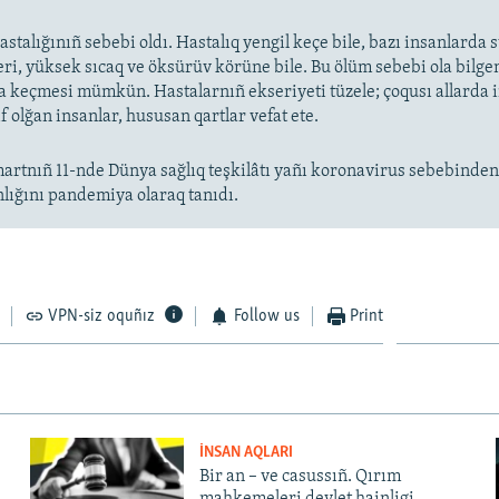
stalığınıñ sebebi oldı. Hastalıq yengil keçe bile, bazı insanlarda
eri, yüksek sıcaq ve öksürüv körüne bile. Bu ölüm sebebi ola bilge
keçmesi mümkün. Hastalarnıñ ekseriyeti tüzele; çoqusı allarda
f olğan insanlar, hususan qartlar vefat ete.
artnıñ 11-nde Dünya sağlıq teşkilâtı yañı koronavirus sebebinde
nlığını pandemiya olaraq tanıdı.
VPN-siz oquñız
Follow us
Print
İNSAN AQLARI
Bir an – ve casussıñ. Qırım
mahkemeleri devlet hainligi