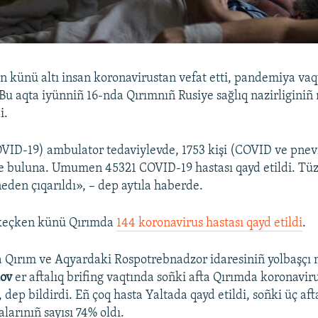
 künü altı insan koronavirustan vefat etti, pandemiya va
 Bu aqta iyünniñ 16-nda Qırımnıñ Rusiye sağlıq nazirligini
i.
OVID-19) ambulator tedaviylevde, 1753 kişi (COVID ve pne
e buluna. Umumen 45321 COVID-19 hastası qayd etildi. Tü
eden çıqarıldı», – dep aytıla haberde.
 keçken künü Qırımda
144 koronavirus hastası qayd etildi
.
 Qırım ve Aqyardaki Rospotrebnadzor idaresiniñ yolbaşçı
kov
er aftalıq brifing vaqtında soñki afta Qırımda koronavir
ı, dep bildirdi. Eñ çoq hasta Yaltada qayd etildi, soñki üç af
larınıñ sayısı 74% oldı.