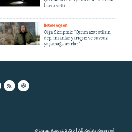
barıp yetti
İNSAN AQLARI
Olğa Skrıpnık: "Qırım azat etilsin
dep, insanlar yarıqsız ve suvsuz
yaşamağa azırlar"
© Qırım.Aqiqat, 2026 | All Rights Reserved.