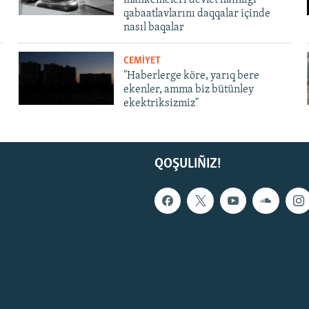
qabaatlavlarını daqqalar içinde
nasıl baqalar
CEMİYET
"Haberlerge köre, yarıq bere
ekenler, amma biz bütünley
ekektriksizmiz"
QOŞULIÑIZ!