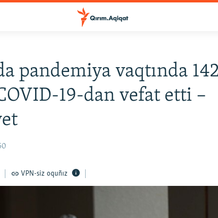
da pandemiya vaqtında 14
COVID-19-dan vefat etti –
et
50
VPN-siz oquñız