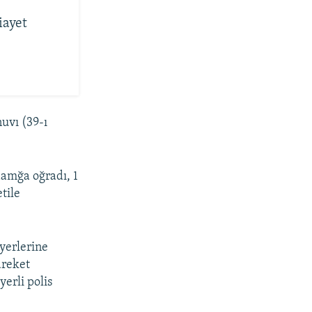
iayet
uvı (39-ı
damğa oğradı, 1
tile
yerlerine
areket
erli polis