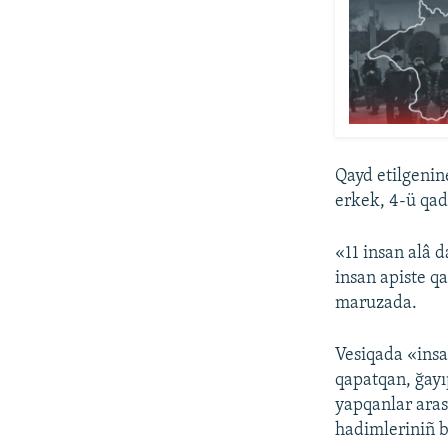
Qayd etilgenin
erkek, 4-ü qadı
«11 insan alâ 
insan apiste q
maruzada.
Vesiqada «insa
qapatqan, ğayı
yapqanlar aras
hadimleriniñ b