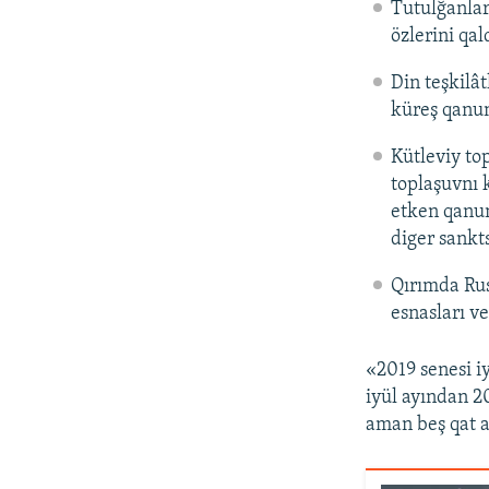
Tutulğanlar
özlerini qal
Din teşkilât
küreş qanun
Kütleviy top
toplaşuvnı 
etken qanun
diger sankts
Qırımda Rus
esnasları ve
«2019 senesi i
iyül ayından 2
aman beş qat a