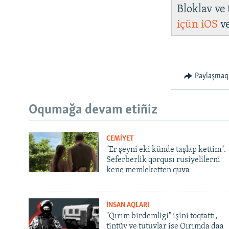
Bloklav ve
içün
iOS
v
Paylaşmaq
Oqumağa devam etiñiz
CEMİYET
"Er şeyni eki künde taşlap kettim".
Seferberlik qorqusı rusiyelilerni
kene memleketten quva
İNSAN AQLARI
"Qırım birdemligi" işini toqtattı,
tintüv ve tutuvlar ise Qırımda daa