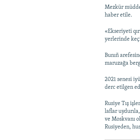
Mezkür müddet
haber etile.
«Ekseriyeti qır
yerlerinde keç
Bunıñ arefesin
maruzağa berge
2021 senesi iy
derc etilgen ed
Rusiye Tış işler
laflar uydurıl
ve Moskvanı ol
Rusiyeden, hus