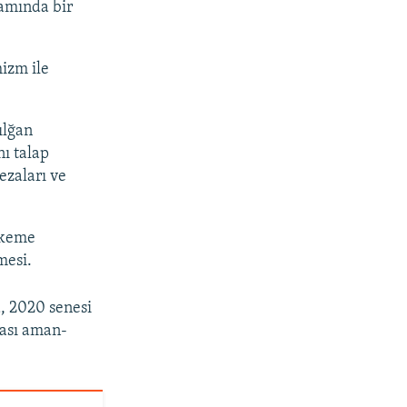
vamında bir
mizm ile
ılğan
ı talap
ezaları ve
hkeme
mesi.
, 2020 senesi
ması aman-