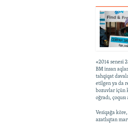
«2014 senesi 2
BM insan aqları
tahqiqat daval
etilgen ya da 
bozuvlar içün 
oğradı, çoqusı 
Vesiqağa köre
azatlıqtan mar