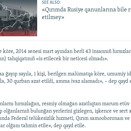
SEE ALSO:
«Qırımda Rusiye qanunlarına bile r
etilmey»
e köre, 2014 senesi mart ayından berli 43 insannıñ hırsızlan
n) tahqiqatınıñ «is etilecek bir neticesi olmadı».
daa ğayıp sayıla, 1 kişi, berilgen malümatqa köre, umumiy i
ala, 30 qurban azat etildi, amma ivaz alamadı», – dep qayd e
nlarnı hırsızlağan, resmiy olmağan azatlıqtan marum etüv 
p olğanlarnıñ bulunğan yerlerini gizlegen, işkence ve sert 
ında Federal telükesizlik hızmeti, Qırım samooboronası ve y
ar olğanı tahmin etile», dep qayd etile.