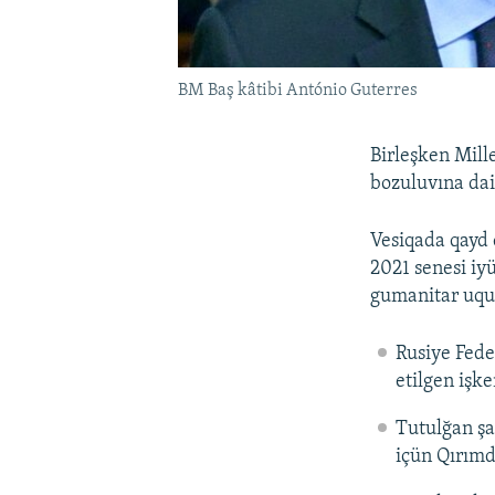
BM Baş kâtibi António Guterres
Birleşken Mille
bozuluvına da
Vesiqada qayd 
2021 senesi iy
gumanitar uquq
Rusiye Fede
etilgen işk
Tutulğan ş
içün Qırımd