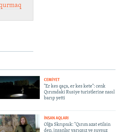
qurmaq
CEMİYET
"Er kes qaça, er kes kete": cenk
Qırımdaki Rusiye turistlerine nasıl
barıp yetti
İNSAN AQLARI
Olğa Skrıpnık: "Qırım azat etilsin
dep, insanlar yarıqsız ve suvsuz