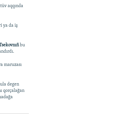
ntüv aqqında
i ya da iş
Tsekovnıñ
bu
andırdı.
ra maruzası
zula degen
nı qorçalağan
ımadağa