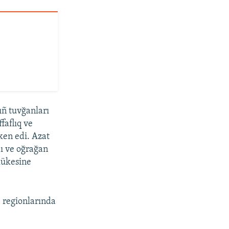
ıñ tuvğanları
faflıq ve
ken edi. Azat
dı ve oğrağan
elükesine
 regionlarında