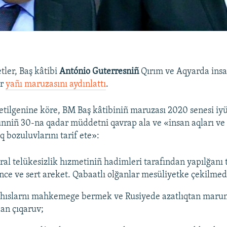
tler, Baş kâtibi
António Guterresniñ
Qırım ve Aqyarda insa
ir
yañı maruzasını aydınlattı
.
etilgenine köre, BM Baş kâtibiniñ maruzası 2020 senesi iy
ünniñ 30-na qadar müddetni qavrap ala ve «insan aqları ve
 bozuluvlarını tarif ete»:
ral telükesizlik hızmetiniñ hadimleri tarafından yapılğanı
ence ve sert areket. Qabaatlı olğanlar mesüliyetke çekilmed
ahıslarnı mahkemege bermek ve Rusiyede azatlıqtan mar
an çıqaruv;