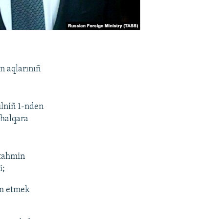
n aqlarınıñ
ülniñ 1-nden
 halqara
 tahmin
i;
um etmek