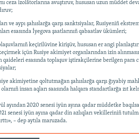
nı ceza izolâtorlarına avuştıruv, hususan uzun müddet de
dıruv;
ları ve aypı şahıslarğa qarşı sanktsiyalar, Rusiyeniñ ekstre
ları esasında İyegova şaatlarınıñ qabaatlav ükümleri;
laşuvlarnıñ keçirilüvine kirişüv, hususan er angi planlaştır
keçirmek içün Rusiye akimiyet organlarından izin alınmasın
 qaideleri esasında toplaşuv iştirakçilerine berilgen para c
iyalar;
iye akimiyetine qoltutmağan şahıslarğa qarşı ğıyabiy ma
 olarnıñ insan aqları saasında halqara standartlarğa zıt kel
yül ayından 2020 senesi iyün ayına qadar müddetke baqılsa
021 senesi iyün ayına qadar din azlıqları vekilleriniñ tutul
rttı», – dep aytıla maruzada.