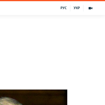
РУС
УКР