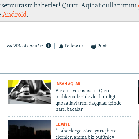
 tsenzurasız haberler! Qırım.Aqiqat qullanımını
e
Android
.
VPN-siz oquñız
Follow us
Print
İNSAN AQLARI
Bir an – ve casussıñ. Qırım
mahkemeleri devlet hainligi
qabaatlavlarını daqqalar içinde
nasıl baqalar
CEMİYET
"Haberlerge köre, yarıq bere
ekenler, amma biz bütünley