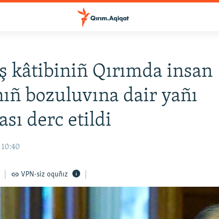
 kâtibiniñ Qırımda insan
nıñ bozuluvına dair yañı
sı derc etildi
 10:40
VPN-siz oquñız