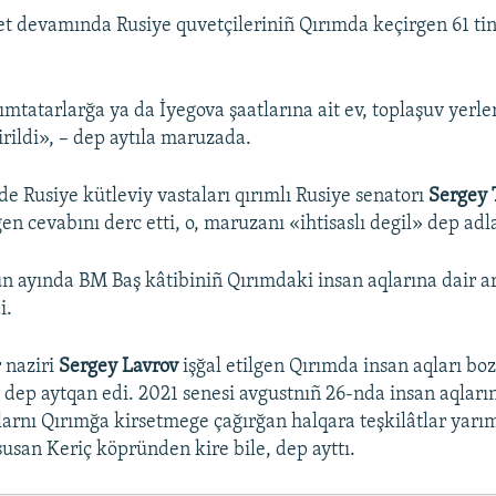
 devamında Rusiye quvetçileriniñ Qırımda keçirgen 61 ti
ımtatarlarğa ya da İyegova şaatlarına ait ev, toplaşuv yerler
irildi», – dep aytıla maruzada.
de Rusiye kütleviy vastaları qırımlı Rusiye senatorı
Sergey 
n cevabını derc etti, o, maruzanı «ihtisaslı degil» dep adl
ün ayında BM Baş kâtibiniñ Qırımdaki insan aqlarına dair a
i.
 naziri
Sergey Lavrov
işğal etilgen Qırımda insan aqları bo
a, dep aytqan edi. 2021 senesi avgustnıñ 26-nda insan aqları
arnı Qırımğa kirsetmege çağırğan halqara teşkilâtlar yar
usan Keriç köpründen kire bile, dep ayttı.