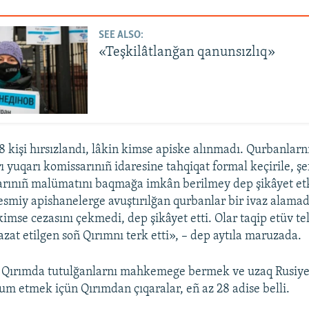
SEE ALSO:
«Teşkilâtlanğan qanunsızlıq»
8 kişi hırsızlandı, lâkin kimse apiske alınmadı. Qurbanlarn
 yuqarı komissarınıñ idaresine tahqiqat formal keçirile, şef
arınıñ malümatını baqmağa imkân berilmey dep şikâyet et
resmiy apishanelerge avuştırılğan qurbanlar bir ivaz alama
kimse cezasını çekmedi, dep şikâyet etti. Olar taqip etüv t
azat etilgen soñ Qırımnı terk etti», – dep aytıla maruzada.
, Qırımda tutulğanlarnı mahkemege bermek ve uzaq Rusiye
um etmek içün Qırımdan çıqaralar, eñ az 28 adise belli.