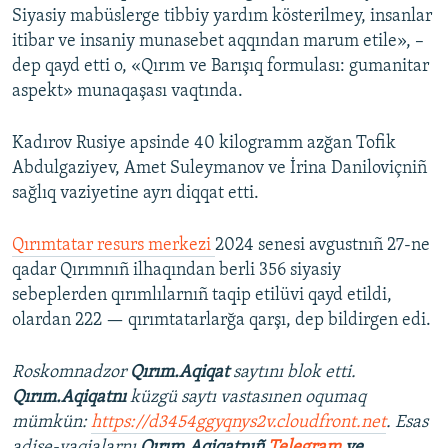
Siyasiy mabüslerge tibbiy yardım kösterilmey, insanlar
Русский
itibar ve insaniy munasebet aqqından marum etile», –
dep qayd etti o, «Qırım ve Barışıq formulası: gumanitar
Українською
aspekt» munaqaşası vaqtında.
QOŞULIÑIZ!
Kadırov Rusiye apsinde 40 kilogramm azğan Tofik
Abdulgaziyev, Amet Suleymanov ve İrina Daniloviçniñ
sağlıq vaziyetine ayrı diqqat etti.
RFE/RS bütün saytları
Qırımtatar resurs merkezi
2024 senesi avgustnıñ 27-ne
qadar Qırımnıñ ilhaqından berli 356 siyasiy
sebeplerden qırımlılarnıñ taqip etilüvi qayd etildi,
olardan 222 — qırımtatarlarğa qarşı, dep bildirgen edi.
Roskomnadzor
Qırım.Aqiqat
saytını blok etti.
Qırım.Aqiqatnı
küzgü saytı vastasınen oqumaq
mümkün:
https://d3454ggyqnys2v.cloudfront.net
. Esas
adise-vaqialarnı
Qırım.Aqiqatnıñ
Telegram
ve