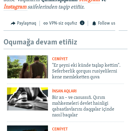
İnstagram
saifelerinden taqip etiñiz.
Paylaşmaq
VPN-siz oquñız
Follow us
Oqumağa devam etiñiz
CEMİYET
"Er şeyni eki künde taşlap kettim".
Seferberlik qorqusı rusiyelilerni
kene memleketten quva
İNSAN AQLARI
Bir an – ve casussıñ. Qırım
mahkemeleri devlet hainligi
qabaatlavlarını daqqalar içinde
nasıl baqalar
CEMİYET