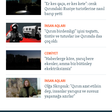
"Er kes qaça, er kes kete": cenk
Qırımdaki Rusiye turistlerine nasıl
barıp yetti
İNSAN AQLARI
"Qırım birdemligi" işini toqtattı,
tintüv ve tutuvlar ise Qırımda daa
çoq oldı
CEMİYET
"Haberlerge köre, yarıq bere
ekenler, amma biz bütünley
ekektriksizmiz"
İNSAN AQLARI
Olğa Skrıpnık: "Qırım azat etilsin
dep, insanlar yarıqsız ve suvsuz
yaşamağa azırlar"