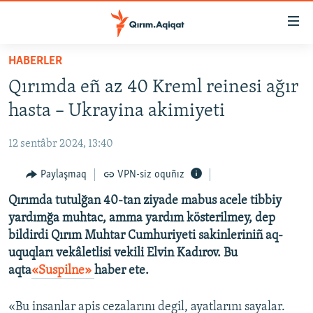
Link
açıqlığı
Esas
HABERLER
mündericege
HABERLER
Qırımda eñ az 40 Kreml reinesi ağır
qaytmaq
SİYASET
Baş
hasta – Ukrayina akimiyeti
İQTİSADİYAT
navigatsiyağa
qaytmaq
12 sentâbr 2024, 13:40
CEMİYET
Qıdıruvğa
MEDENİYET
Paylaşmaq
VPN-siz oquñız
qaytmaq
İNSAN AQLARI
Qırımda tutulğan 40-tan ziyade mabus acele tibbiy
yardımğa muhtac, amma yardım kösterilmey, dep
VİDEO
bildirdi Qırım Muhtar Cumhuriyeti sakinleriniñ aq-
SÜRET
uquqları vekâletlisi vekili Elvin Kadırov. Bu
aqta
«Suspilne»
haber ete.
BLOGLAR
FİKİR
«Bu insanlar apis cezalarını degil, ayatlarını sayalar.