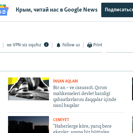
Крым, читай нас в Google News
Подписатьс
VPN-siz oquñız
Follow us
Print
İNSAN AQLARI
Bir an – ve casussıñ. Qırım
mahkemeleri devlet hainligi
qabaatlavlarını daqqalar içinde
nasıl baqalar
CEMİYET
"Haberlerge köre, yarıq bere
ekenler, amma biz bütünley