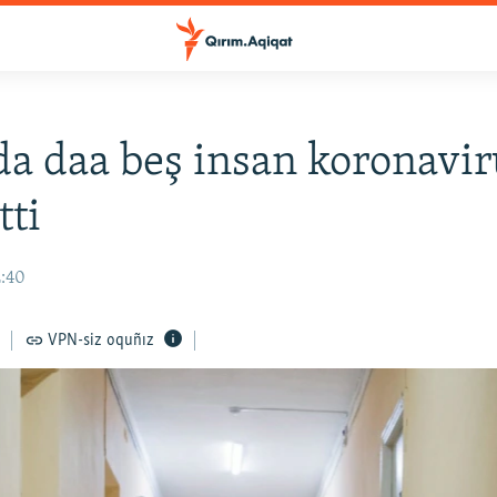
a daa beş insan koronavir
tti
2:40
VPN-siz oquñız