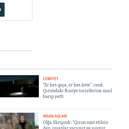
я
CEMİYET
"Er kes qaça, er kes kete": cenk
Qırımdaki Rusiye turistlerine nasıl
barıp yetti
İNSAN AQLARI
Olğa Skrıpnık: "Qırım azat etilsin
dep, insanlar yarıqsız ve suvsuz