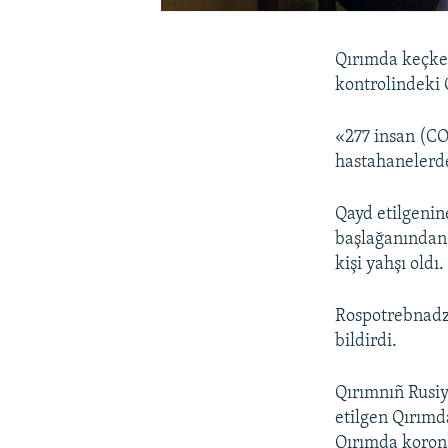
Qırımda keçken
kontrolindeki 
«277 insan (C
hastahanelerde
Qayd etilgeni
başlağanından
kişi yahşı oldı.
Rospotrebnadzo
bildirdi.
Qırımnıñ Rusiy
etilgen Qırımd
Qırımda korona