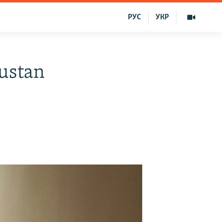
РУС
УКР
ustan