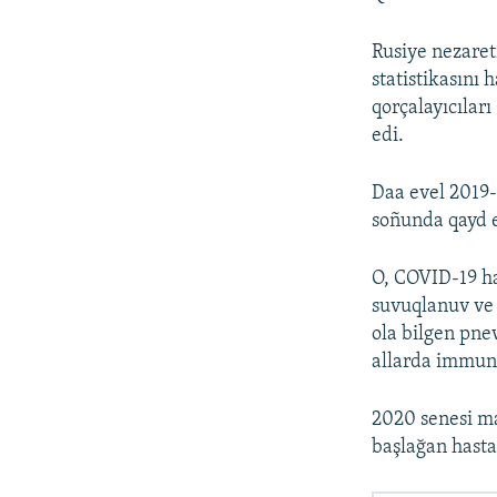
Rusiye nezaret
statistikasını
qorçalayıcıları
edi.
Daa evel 2019-
soñunda qayd e
O, COVID-19 has
suvuqlanuv ve 
ola bilgen pne
allarda immunit
2020 senesi ma
başlağan hasta