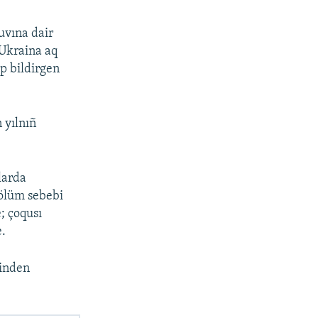
uvına dair
 Ukraina aq
ep bildirgen
 yılnıñ
larda
 ölüm sebebi
; çoqusı
e.
binden