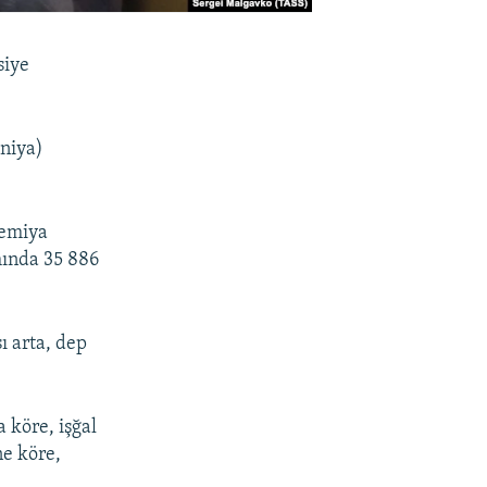
siye
niya)
demiya
mında 35 886
ı arta, dep
 köre, işğal
ne köre,