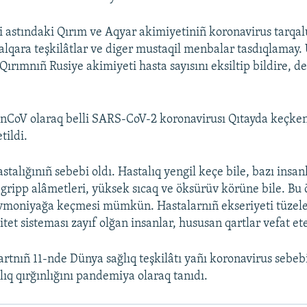
i astındaki Qırım ve Aqyar akimiyetiniñ koronavirus tarqal
 halqara teşkilâtlar ve diger mustaqil menbalar tasdıqlamay.
 Qırımnıñ Rusiye akimiyeti hasta sayısını eksiltip bildire, d
nCoV olaraq belli SARS-CoV-2 koronavirusı Qıtayda keçken
tildi.
talığınıñ sebebi oldı. Hastalıq yengil keçe bile, bazı insan
gripp alâmetleri, yüksek sıcaq ve öksürüv körüne bile. Bu
vmoniyağa keçmesi mümkün. Hastalarnıñ ekseriyeti tüzele
et sisteması zayıf olğan insanlar, hususan qartlar vefat et
rtnıñ 11-nde Dünya sağlıq teşkilâtı yañı koronavirus sebe
lıq qırğınlığını pandemiya olaraq tanıdı.