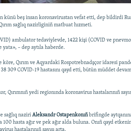
 künü beş insan koronavirustan vefat etti, dep bildirdi Ru
Qırım sağlıq nazirliginiñ matbuat hızmeti.
OVID) ambulator tedaviylevde, 1422 kişi (COVID ve pnevmo
 yata», – dep aytıla haberde.
ne köre, Qırım ve Aqyardaki Rospotrebnadşçor idaresi pan
 38 309 COVID-19 hastasını qayd etti, bütün müddet deva
r, Qırımnıñ yedi regionında koronavirus hastalarınıñ sayıs
e sağlıq naziri
Aleksandr Ostapenkonıñ
brifingde aytqanına
a 100 hasta ağır ve pek ağır alda buluna. Onıñ qayd etkeni
virus hastalarınıñ sayısı arta.