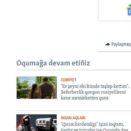
Paylaşmaq
Oqumağa devam etiñiz
CEMİYET
"Er şeyni eki künde taşlap kettim".
Seferberlik qorqusı rusiyelilerni
kene memleketten quva
İNSAN AQLARI
"Qırım birdemligi" işini toqtattı,
tintüv ve tutuvlar ise Qırımda daa