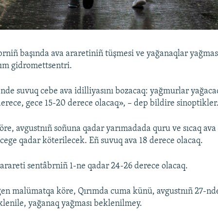
rniñ başında ava araretiniñ tüşmesi ve yağanaqlar yağması
rım gidromettsentri.
nde suvuq cebe ava idilliyasını bozacaq: yağmurlar yağac
erece, gece 15-20 derece olacaq», – dep bildire sinoptikler
re, avgustnıñ soñuna qadar yarımadada quru ve sıcaq ava 
ecege qadar köterilecek. Eñ suvuq ava 18 derece olacaq.
arareti sentâbrniñ 1-ne qadar 24-26 derece olacaq.
lgen malümatqa köre, Qırımda cuma künü, avgustnıñ 27-nd
klenile, yağanaq yağması beklenilmey.