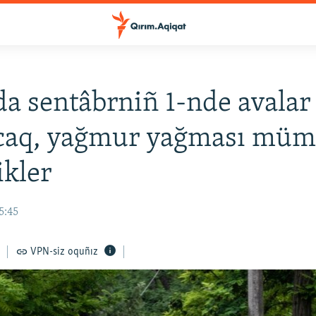
a sentâbrniñ 1-nde avalar
caq, yağmur yağması müm
ikler
5:45
VPN-siz oquñız