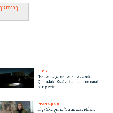
qurmaq
CEMİYET
"Er kes qaça, er kes kete": cenk
Qırımdaki Rusiye turistlerine nasıl
barıp yetti
İNSAN AQLARI
Olğa Skrıpnık: "Qırım azat etilsin