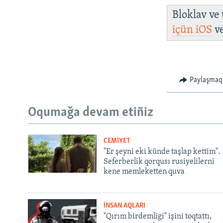
Bloklav ve
içün
iOS
v
Paylaşmaq
Oqumağa devam etiñiz
CEMİYET
"Er şeyni eki künde taşlap kettim".
Seferberlik qorqusı rusiyelilerni
kene memleketten quva
İNSAN AQLARI
"Qırım birdemligi" işini toqtattı,