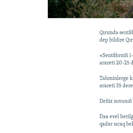
Qırımda sentâb
dep bildire Qı
«Sentâbrniñ 1-
arareti 20-25 d
Tahminlerge kö
arareti 35 der
Deñiz suvunıñ 
Daa evel beri
qadar sıcaq be