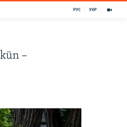
РУС
УКР
kün –