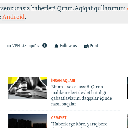
 tsenzurasız haberler! Qırım.Aqiqat qullanımını
e
Android
.
VPN-siz oquñız
Follow us
Print
İNSAN AQLARI
Bir an – ve casussıñ. Qırım
mahkemeleri devlet hainligi
qabaatlavlarını daqqalar içinde
nasıl baqalar
CEMİYET
"Haberlerge köre, yarıq bere