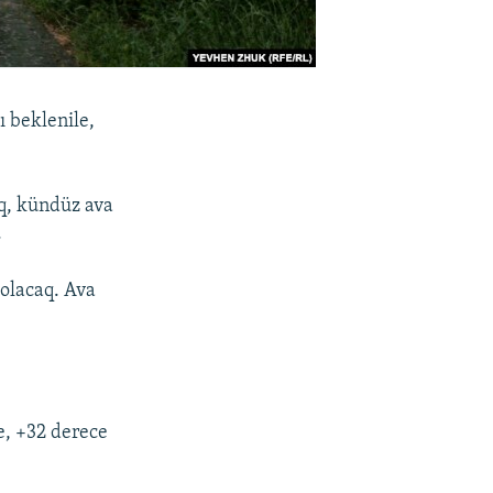
 beklenile,
aq, kündüz ava
.
olacaq. Ava
e, +32 derece