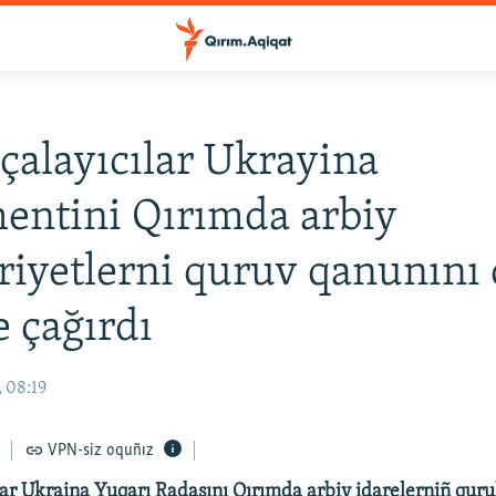
çalayıcılar Ukrayina
entini Qırımda arbiy
yetlerni quruv qanunını 
 çağırdı
 08:19
VPN-siz oquñız
lar Ukraina Yuqarı Radasını Qırımda arbiy idarelerniñ quru