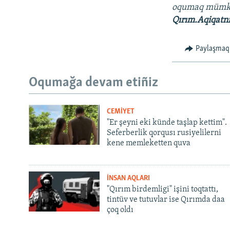
oqumaq müm
Qırım.Aqiqatn
Paylaşmaq
Oqumağa devam etiñiz
CEMİYET
"Er şeyni eki künde taşlap kettim".
Seferberlik qorqusı rusiyelilerni
kene memleketten quva
İNSAN AQLARI
"Qırım birdemligi" işini toqtattı,
tintüv ve tutuvlar ise Qırımda daa
çoq oldı