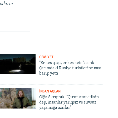
ialarnı
CEMİYET
"Er kes qaça, er kes kete": cenk
Qırımdaki Rusiye turistlerine nasıl
barıp yetti
İNSAN AQLARI
Olğa Skrıpnık: "Qırım azat etilsin
dep, insanlar yarıqsız ve suvsuz
yaşamağa azırlar"