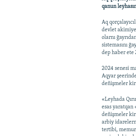
qanun leyhasın
Aq qorçalayıcı
devlet akimiyet
olarnı ğayrıda
sistemasını ğa
dep haber ete
2024 senesi m
Aqyar şeerinde
deñişmeler kir
«Leyhada Qırım
esas yaratqan
deñişmeler kir
arbiy idarelern
tertibi, memur