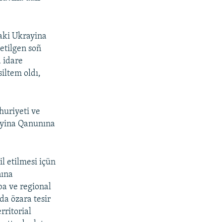
daki Ukrayina
 etilgen soñ
 idare
iltem oldı,
uriyeti ve
ayina Qanunına
l etilmesi içün
nına
ba ve regional
da özara tesir
rritorial