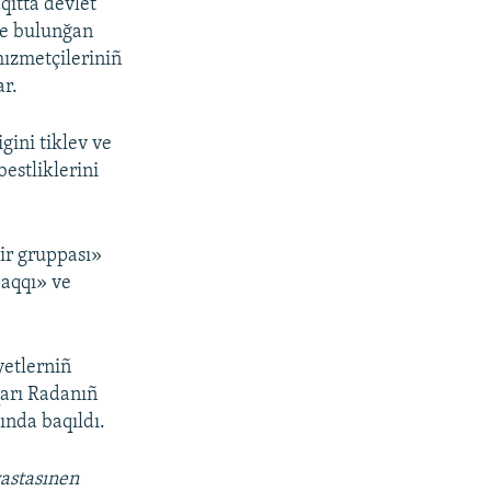
qıtta devlet
de bulunğan
hızmetçileriniñ
ar.
gini tiklev ve
estliklerini
ir gruppası»
 aqqı» ve
yetlerniñ
qarı Radanıñ
ında baqıldı.
vastasınen