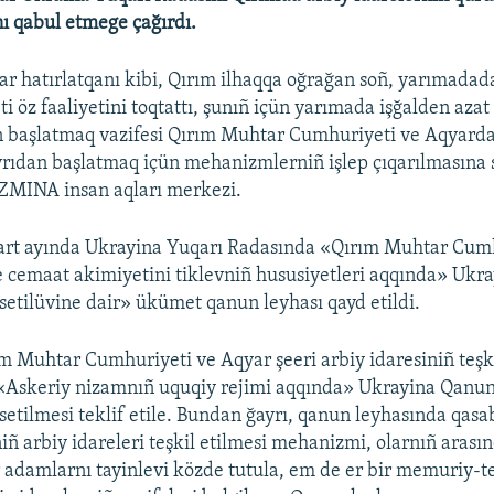
ı qabul etmege çağırdı.
lar hatırlatqanı kibi, Qırım ilhaqqa oğrağan soñ, yarımada
i öz faaliyetini toqtattı, şunıñ içün yarımada işğalden azat
n başlatmaq vazifesi Qırım Muhtar Cumhuriyeti ve Aqyarda
yrıdan başlatmaq içün mehanizmlerniñ işlep çıqarılmasına s
 ZMINA insan aqları merkezi.
art ayında Ukrayina Yuqarı Radasında «Qırım Muhtar Cumh
 cemaat akimiyetini tiklevniñ hususiyetleri aqqında» Ukr
setilüvine dair» ükümet qanun leyhası qayd etildi.
 Muhtar Cumhuriyeti ve Aqyar şeeri arbiy idaresiniñ teşki
 «Askeriy nizamnıñ uquqiy rejimi aqqında» Ukrayina Qanu
setilmesi teklif etile. Bundan ğayrı, qanun leyhasında qasa
iñ arbiy idareleri teşkil etilmesi mehanizmi, olarnıñ arasın
 adamlarnı tayinlevi közde tutula, em de er bir memuriy-te