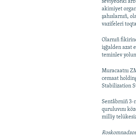
seviyedeki arb
akimiyet organ
şahıslarnıñ, o
vazifeleri toqt
Olarnıñ fikiri
işğalden azat 
teminlev yolu
Muracaatnı ZM
cemaat holding
Stabilization 
Sentâbrniñ 3-n
quruluvını köz
milliy telükes
Roskomnadzo