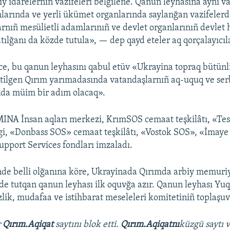
iy idarelerniñ vazifeleri belgilene. Qanun leyhasına aynı va
larında ve yerli ükümet organlarında saylanğan vazifeler
larnıñ mesülietli adamlarınıñ ve devlet organlarınıñ devlet 
atılğanı da közde tutula», — dep qayd eteler aq qorçalayıcıl
nce, bu qanun leyhasını qabul etüv «Ukrayina topraq bütünli
etilgen Qırım yarımadasında vatandaşlarnıñ aq-uquq ve serb
nda müim bir adım olacaq».
INA İnsan aqları merkezi, KrımSOS cemaat teşkilâtı, «Tes
i, «Donbass SOS» cemaat teşkilâtı, «Vostok SOS», «İmaye
Support Services fondları imzaladı.
de belli olğanına köre, Ukrayinada Qırımda arbiy memuri
de tutqan qanun leyhası ilk oquvğa azır. Qanun leyhası Yu
izlik, mudafaa ve istihbarat meseleleri komitetiniñ toplaşuv
r
Qırım.Aqiqat
saytını blok etti.
Qırım.Aqiqatnı
küzgü saytı 