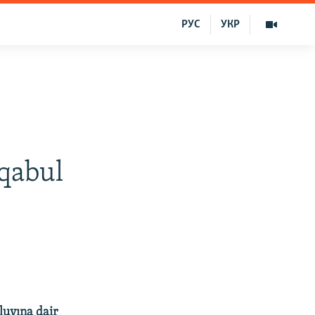
РУС
УКР
qabul
luvına dair