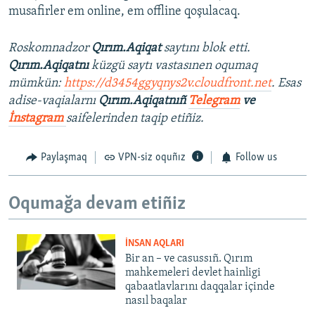
musafirler em online, em offline qoşulacaq.
Roskomnadzor
Qırım.Aqiqat
saytını blok etti.
Qırım.Aqiqatnı
küzgü saytı vastasınen oqumaq
mümkün:
https://d3454ggyqnys2v.cloudfront.net
. Esas
adise-vaqialarnı
Qırım.Aqiqatnıñ
Telegram
ve
İnstagram
saifelerinden taqip etiñiz.
Paylaşmaq
VPN-siz oquñız
Follow us
Oqumağa devam etiñiz
İNSAN AQLARI
Bir an – ve casussıñ. Qırım
mahkemeleri devlet hainligi
qabaatlavlarını daqqalar içinde
nasıl baqalar