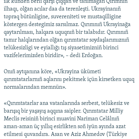
ilk künden berli qarşı çıqqan ve tanımağan Qırımnıñ
ilhaqı, olğan acılar daa da terenleşti. Ukrayinanıñ
topraq bütünligine, suvereniteti ve mustaqilligine
köstergen destegimiz sarsılmaz. Qırımnıñ Ukrayinağa
qaytarılması, halqara uquqnıñ bir talabıdır. Qırımnıñ
tamır halqlarından olğan qırımtatar soydaşlarımıznıñ
telükesizligi ve eyiallığı tış siyasetimizniñ birinci
vazifelerimizden biridir», – dedi Erdoğan.
Onıñ aytqanına köre, «Ukrayina ükümeti
qırımtatarlarnıñ aqlarını pekitmek içün kirsetken uquq
normalarından memnün».
«Qırımtatarlar ana vatanlarında serbest, telükesiz ve
barışıq bir yaşayış aqqına saipler. Qırımtatar Milliy
Meclis reisiniñ birinci muavini Nariman Celâlnıñ
aman-aman üç yıllıq esirlikten soñ iyün ayında azat
etilmesi quvandıra. Asan ve Aziz Ahmedov (Türkiye