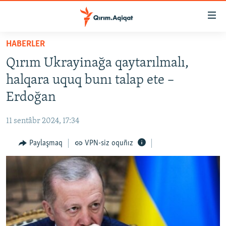
Link
açıqlığı
Esas
HABERLER
mündericege
HABERLER
Qırım Ukrayinağa qaytarılmalı,
qaytmaq
SİYASET
Baş
halqara uquq bunı talap ete –
İQTİSADİYAT
navigatsiyağa
Erdoğan
qaytmaq
CEMİYET
Qıdıruvğa
11 sentâbr 2024, 17:34
MEDENİYET
qaytmaq
Paylaşmaq
VPN-siz oquñız
İNSAN AQLARI
VİDEO
SÜRET
BLOGLAR
FİKİR