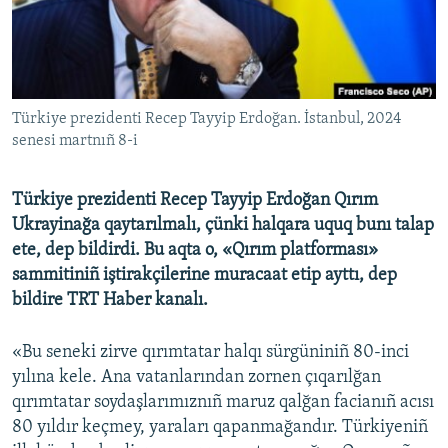
Русский
Українською
Türkiye prezidenti Recep Tayyip Erdoğan. İstanbul, 2024
QOŞULIÑIZ!
senesi martnıñ 8-i
Türkiye prezidenti Recep Tayyip Erdoğan Qırım
RFE/RS bütün saytları
Ukrayinağa qaytarılmalı, çünki halqara uquq bunı talap
ete, dep bildirdi. Bu aqta o, «Qırım platforması»
sammitiniñ iştirakçilerine muracaat etip ayttı, dep
bildire TRT Haber kanalı.
«Bu seneki zirve qırımtatar halqı sürgüniniñ 80-inci
yılına kele. Ana vatanlarından zornen çıqarılğan
qırımtatar soydaşlarımıznıñ maruz qalğan facianıñ acısı
80 yıldır keçmey, yaraları qapanmağandır. Türkiyeniñ