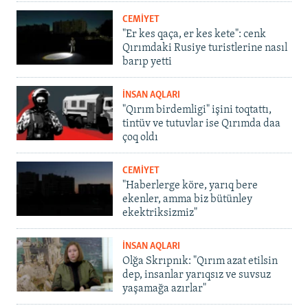
CEMİYET
"Er kes qaça, er kes kete": cenk
Qırımdaki Rusiye turistlerine nasıl
barıp yetti
İNSAN AQLARI
"Qırım birdemligi" işini toqtattı,
tintüv ve tutuvlar ise Qırımda daa
çoq oldı
CEMİYET
"Haberlerge köre, yarıq bere
ekenler, amma biz bütünley
ekektriksizmiz"
İNSAN AQLARI
Olğa Skrıpnık: "Qırım azat etilsin
dep, insanlar yarıqsız ve suvsuz
yaşamağa azırlar"