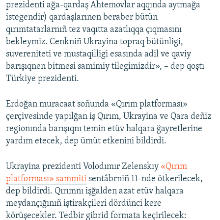
prezidenti ağa-qardaş Ahtemovlar aqqında aytmağa
istegendir) qardaşlarınen beraber bütün
qırımtatarlarnıñ tez vaqıtta azatlıqqa çıqmasını
bekleymiz. Cenkniñ Ukrayina topraq bütünligi,
suvereniteti ve mustaqilligi esasında adil ve qaviy
barışıqnen bitmesi samimiy tilegimizdir», – dep qoştı
Türkiye prezidenti.
Erdoğan muracaat soñunda «Qırım platforması»
çerçivesinde yapılğan iş Qırım, Ukrayina ve Qara deñiz
regionında barışıqnı temin etüv halqara ğayretlerine
yardım etecek, dep ümüt etkenini bildirdi.
Ukrayina prezidenti Volodımır Zelenskıy
«Qırım
platforması» sammiti
sentâbrniñ 11-nde ötkerilecek,
dep bildirdi. Qırımnı işğalden azat etüv halqara
meydançığınıñ iştirakçileri dördünci kere
körüşecekler. Tedbir gibrid formata keçirilecek: