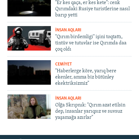
"Er kes qaça, er kes kete": cenk
Qırımdaki Rusiye turistlerine nasıl
barıp yetti
İNSAN AQLARI
"Qırım birdemligi" işini toqtattı,
tintüv ve tutuvlar ise Qırımda daa
çoq oldı
CEMİYET
"Haberlerge köre, yarıq bere
ekenler, amma biz bütünley
ekektriksizmiz"
İNSAN AQLARI
Olğa Skrıpnık: "Qırım azat etilsin
dep, insanlar yarıqsız ve suvsuz
yaşamağa azırlar"