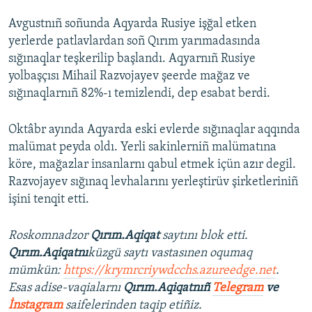
Avgustnıñ soñunda Aqyarda Rusiye işğal etken
yerlerde patlavlardan soñ Qırım yarımadasında
sığınaqlar teşkerilip başlandı. Aqyarnıñ Rusiye
yolbaşçısı Mihail Razvojayev şeerde mağaz ve
sığınaqlarnıñ 82%-ı temizlendi, dep esabat berdi.
Oktâbr ayında Aqyarda eski evlerde sığınaqlar aqqında
malümat peyda oldı. Yerli sakinlerniñ malümatına
köre, mağazlar insanlarnı qabul etmek içün azır degil.
Razvojayev sığınaq levhalarını yerleştirüv şirketleriniñ
işini tenqit etti.
Roskomnadzor
Qırım.Aqiqat
saytını blok etti.
Qırım.Aqiqatnı
küzgü saytı vastasınen oqumaq
mümkün:
https://krymrcriywdcchs.azureedge.net
.
Esas adise-vaqialarnı
Qırım.Aqiqatnıñ
Telegram
ve
İnstagram
saifelerinden taqip etiñiz.