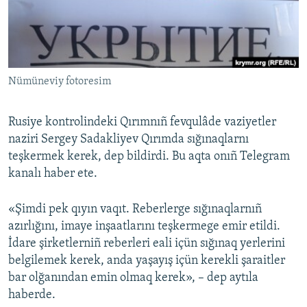
Русский
Українською
Nümüneviy fotoresim
QOŞULIÑIZ!
Rusiye kontrolindeki Qırımnıñ fevqulâde vaziyetler
naziri Sergey Sadakliyev Qırımda sığınaqlarnı
RFE/RS bütün saytları
teşkermek kerek, dep bildirdi. Bu aqta onıñ Telegram
kanalı haber ete.
«Şimdi pek qıyın vaqıt. Reberlerge sığınaqlarnıñ
azırlığını, imaye inşaatlarını teşkermege emir etildi.
İdare şirketlerniñ reberleri eali içün sığınaq yerlerini
belgilemek kerek, anda yaşayış içün kerekli şaraitler
bar olğanından emin olmaq kerek», – dep aytıla
haberde.