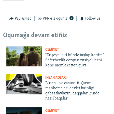
Paylaşmaq
VPN-siz oquñız
Follow us
Oqumağa devam etiñiz
CEMİYET
"Er şeyni eki künde taşlap kettim".
Seferberlik qorqusı rusiyelilerni
kene memleketten quva
İNSAN AQLARI
Bir an – ve casussıñ. Qırım
mahkemeleri devlet hainligi
qabaatlavlarını daqqalar içinde
nasıl baqalar
CEMİYET