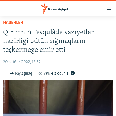
Link
açıqlığı
Esas
HABERLER
mündericege
HABERLER
Qırımnıñ Fevqulâde vaziyetler
qaytmaq
SİYASET
Baş
nazirligi bütün sığınaqlarnı
İQTİSADİYAT
navigatsiyağa
teşkermege emir etti
qaytmaq
CEMİYET
Qıdıruvğa
20 oktâbr 2022, 13:57
MEDENİYET
qaytmaq
Paylaşmaq
VPN-siz oquñız
İNSAN AQLARI
VİDEO
SÜRET
BLOGLAR
FİKİR