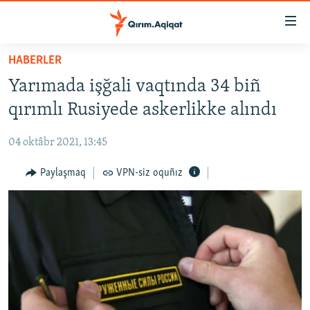
Link
açıqlığı
Esas
HABERLER
mündericege
HABERLER
Yarımada işğali vaqtında 34 biñ
qaytmaq
SİYASET
Baş
qırımlı Rusiyede askerlikke alındı
İQTİSADİYAT
navigatsiyağa
qaytmaq
04 oktâbr 2021, 13:45
CEMİYET
Qıdıruvğa
MEDENİYET
Paylaşmaq
VPN-siz oquñız
qaytmaq
İNSAN AQLARI
VİDEO
SÜRET
BLOGLAR
FİKİR