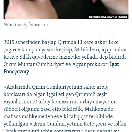
Русский
Українською
Nümüneviy fotoresim
QOŞULIÑIZ!
2015 senesinden başlap Qırımda 13 kere askerlikke
çağıruv kampaniyasını keçirip, 34 biñden çoq qırımlını
Rusiye Silâlı quvetlerine hızmetke yolladı, dep bildirdi
RFE/RS bütün saytları
Qırım Muhtar Cumhuriyeti ve Aqyar prokurorı
İgor
Ponoçovnıy
.
«Aralarında Qırım Cumhuriyetiniñ sahte arbiy
komissarı da olğan işğal etilgen Qırımnıñ çeşit
rayonlarınıñ 10 arbiy komissarına arbiy cinayetten
şübheli olğanını qayd etip bildirdik. Mahkemede
mahsus mahkemeden evelki tahqiqat terkibinde
yollanılğan «Qırım Cumhuriyetiniñ Kefe şeeri ve İslâm
Terek rayonınıñ arbiy komissarına» qarşı qabaatlav