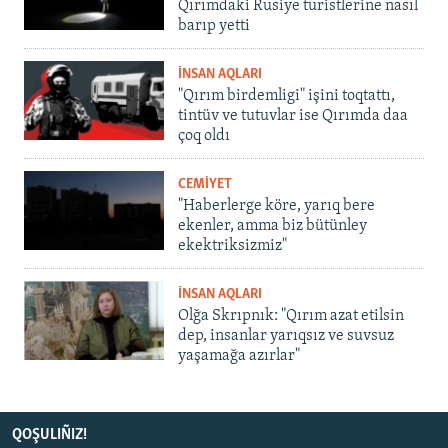
Qırımdaki Rusiye turistlerine nasıl
barıp yetti
İNSAN AQLARI
"Qırım birdemligi" işini toqtattı,
tintüv ve tutuvlar ise Qırımda daa
çoq oldı
CEMİYET
"Haberlerge köre, yarıq bere
ekenler, amma biz bütünley
ekektriksizmiz"
İNSAN AQLARI
Olğa Skrıpnık: "Qırım azat etilsin
dep, insanlar yarıqsız ve suvsuz
yaşamağa azırlar"
QOŞULIÑIZ!