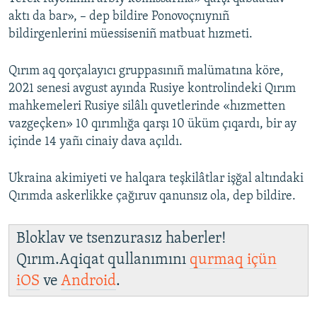
aktı da bar», – dep bildire Ponovoçnıynıñ
bildirgenlerini müessiseniñ matbuat hızmeti.
Qırım aq qorçalayıcı gruppasınıñ malümatına köre,
2021 senesi avgust ayında Rusiye kontrolindeki Qırım
mahkemeleri Rusiye silâlı quvetlerinde «hızmetten
vazgeçken» 10 qırımlığa qarşı 10 üküm çıqardı, bir ay
içinde 14 yañı cinaiy dava açıldı.
Ukraina akimiyeti ve halqara teşkilâtlar işğal altındaki
Qırımda askerlikke çağıruv qanunsız ola, dep bildire.
Bloklav ve tsenzurasız haberler!
Qırım.Aqiqat qullanımını
qurmaq içün
iOS
ve
Android
.