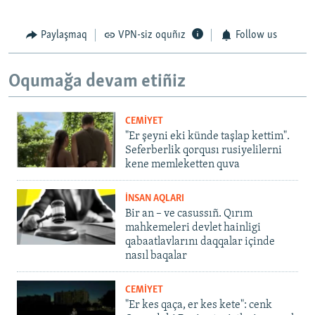
Paylaşmaq
VPN-siz oquñız
Follow us
Oqumağa devam etiñiz
CEMİYET
"Er şeyni eki künde taşlap kettim".
Seferberlik qorqusı rusiyelilerni
kene memleketten quva
İNSAN AQLARI
Bir an – ve casussıñ. Qırım
mahkemeleri devlet hainligi
qabaatlavlarını daqqalar içinde
nasıl baqalar
CEMİYET
"Er kes qaça, er kes kete": cenk