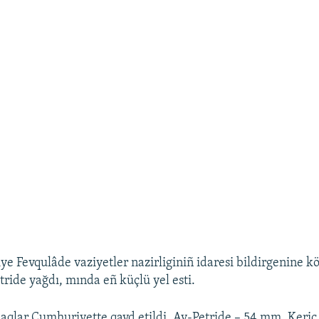
ye Fevqulâde vaziyetler nazirliginiñ idaresi bildirgenine kö
ride yağdı, mında eñ küçlü yel esti.
aqlar Cumhuriyette qayd etildi. Ay-Petride – 54 mm, Keri