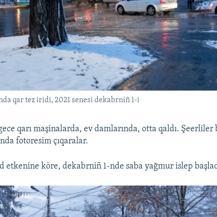
nda qar tez iridi, 2021 senesi dekabrniñ 1-i
ece qarı maşinalarda, ev damlarında, otta qaldı. Şeerliler 
nda fotoresim çıqaralar.
 etkenine köre, dekabrniñ 1-nde saba yağmur islep başlad