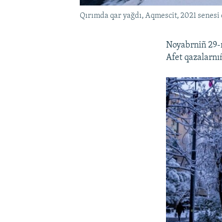
Qırımda qar yağdı, Aqmescit, 2021 senesi 
Noyabrniñ 29-ı
Afet qazalarnıñ