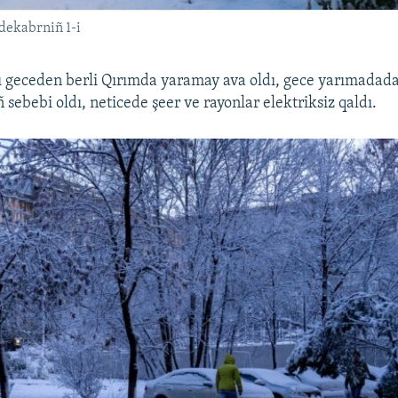
dekabrniñ 1-i
 geceden berli Qırımda yaramay ava oldı, gece yarımadada
 sebebi oldı, neticede şeer ve rayonlar elektriksiz qaldı.