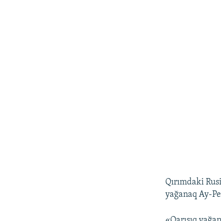
Qırımdaki Rusi
yağanaq Ay-Pet
«Qarışıq yağan