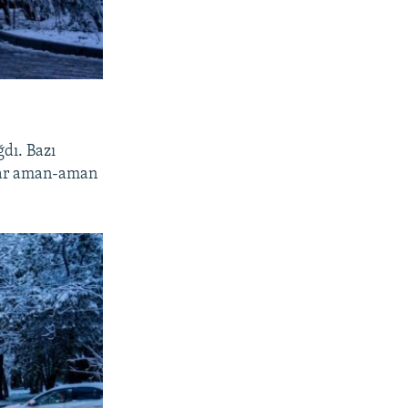
dı. Bazı
 qar aman-aman