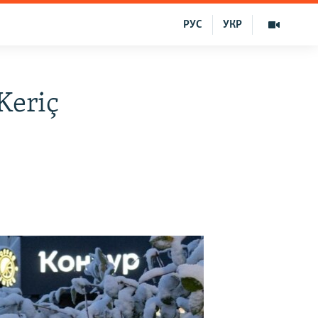
РУС
УКР
Keriç