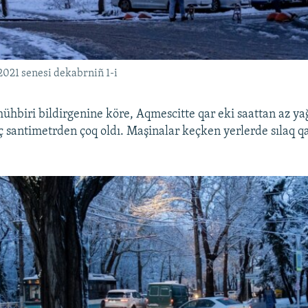
2021 senesi dekabrniñ 1-i
ühbiri bildirgenine köre, Aqmescitte qar eki saattan az yağ
ç santimetrden çoq oldı. Maşinalar keçken yerlerde sılaq