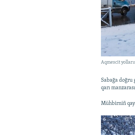
Aqmescit yolları
Sabağa doğru g
qarı manzarası
Mühbirniñ qayd