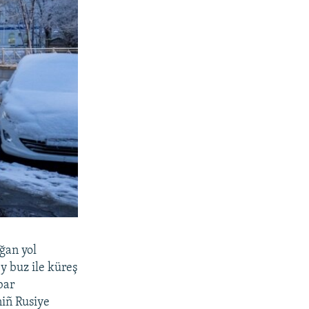
ğan yol
y buz ile küreş
bar
niñ Rusiye