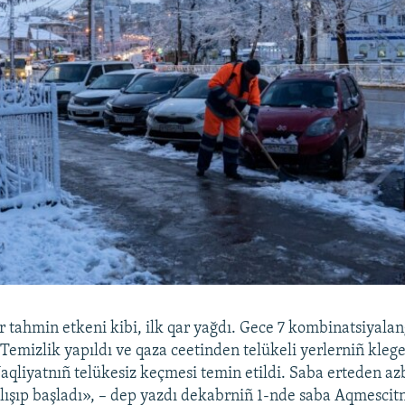
 tahmin etkeni kibi, ilk qar yağdı. Gece 7 kombinatsiyalan
 Temizlik yapıldı ve qaza ceetinden telükeli yerlerniñ klege
 Naqliyatnıñ telükesiz keçmesi temin etildi. Saba erteden az
alışıp başladı», – dep yazdı dekabrniñ 1-nde saba Aqmescit