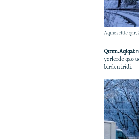
Aqmescitte qar, 
Qırım.Aqiqat
m
yerlerde qao ü
birden iridi.