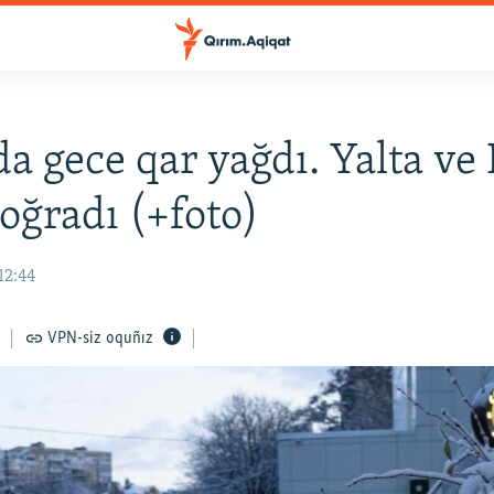
a gece qar yağdı. Yalta ve 
 oğradı (+foto)
12:44
VPN-siz oquñız