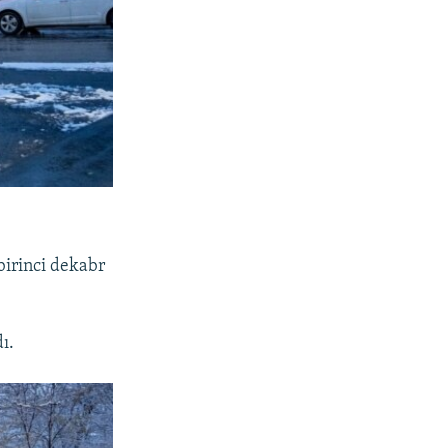
birinci dekabr
ı.