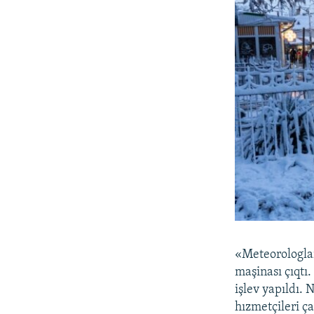
«Meteorologlar
maşinası çıqtı.
işlev yapıldı.
hızmetçileri ç