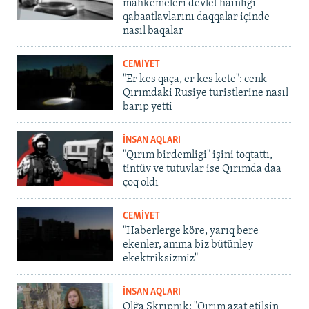
mahkemeleri devlet hainligi
qabaatlavlarını daqqalar içinde
nasıl baqalar
CEMİYET
"Er kes qaça, er kes kete": cenk
Qırımdaki Rusiye turistlerine nasıl
barıp yetti
İNSAN AQLARI
"Qırım birdemligi" işini toqtattı,
tintüv ve tutuvlar ise Qırımda daa
çoq oldı
CEMİYET
"Haberlerge köre, yarıq bere
ekenler, amma biz bütünley
ekektriksizmiz"
İNSAN AQLARI
Olğa Skrıpnık: "Qırım azat etilsin