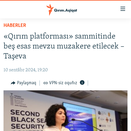
Link
açıqlığı
Esas
HABERLER
mündericege
HABERLER
«Qırım platforması» sammitinde
qaytmaq
SİYASET
Baş
beş esas mevzu muzakere etilecek –
İQTİSADİYAT
navigatsiyağa
Taşeva
qaytmaq
CEMİYET
Qıdıruvğa
10 sentâbr 2024, 19:20
MEDENİYET
qaytmaq
Paylaşmaq
VPN-siz oquñız
İNSAN AQLARI
VİDEO
SÜRET
BLOGLAR
FİKİR