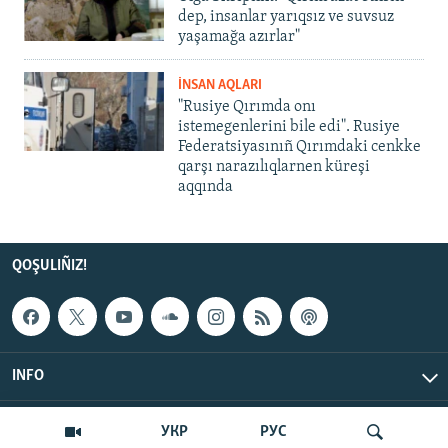
dep, insanlar yarıqsız ve suvsuz
yaşamağa azırlar"
İNSAN AQLARI
"Rusiye Qırımda onı
istemegenlerini bile edi". Rusiye
Federatsiyasınıñ Qırımdaki cenkke
qarşı narazılıqlarnen küreşi
aqqında
QOŞULIÑIZ!
INFO
© Qırım.Aqiqat, 2026 | All Rights Reserved.
УКР
РУС