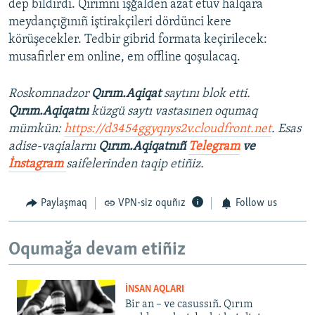
dep bildirdi. Qırımnı işğalden azat etüv halqara
meydançığınıñ iştirakçileri dördünci kere
körüşecekler. Tedbir gibrid formata keçirilecek:
musafirler em online, em offline qoşulacaq.
Roskomnadzor
Qırım.Aqiqat
saytını blok etti.
Qırım.Aqiqatnı
küzgü saytı vastasınen oqumaq
mümkün:
https://d3454ggyqnys2v.cloudfront.net
. Esas
adise-vaqialarnı
Qırım.Aqiqatnıñ
Telegram
ve
İnstagram
saifelerinden taqip etiñiz.
Paylaşmaq
VPN-siz oquñız
Follow us
Oqumağa devam etiñiz
İNSAN AQLARI
Bir an – ve casussıñ. Qırım