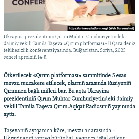
Русский
Українською
Ukrayina prezidentiniñ Qırım Muhtar Cumhuriyetindeki
QOŞULIÑIZ!
daimiy vekili Tamila Taşeva «Qırım platforması» II Qara deñiz
telükesizlik konferentsiyasında. Bulğaristan, Sofiya, 2023
senesi aprelniñ 14-ü
RFE/RS bütün saytları
Ötkerilecek «Qırım platforması» sammitinde 5 esas
mevzu muzakere etilecek, olarnıñ arasında Rusiyeniñ
Qırımnen bağlı mifleri bar. Bu aqta Ukrayina
prezidentiniñ Qırım Muhtar Cumhuriyetindeki daimiy
vekili Tamila Taşeva Qırım.Aqiqat Radiosınıñ yayınında
ayttı.
Taşevanıñ aytqanına köre, mevzular arasında –
Ukrayinanıñ topraq bütünligi, vaqtınca işğal etilgen