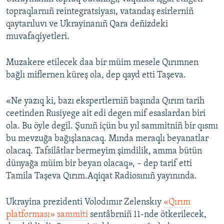
topraqlarnıñ reintegratsiyası, vatandaş esirlerniñ
qaytarıluvı ve Ukrayinanıñ Qara deñizdeki
muvafaqiyetleri.
Muzakere etilecek daa bir müim mesele Qırımnen
bağlı miflernen küreş ola, dep qayd etti Taşeva.
«Ne yazıq ki, bazı ekspertlerniñ başında Qırım tarih
ceetinden Rusiyege ait edi degen mif esaslardan biri
ola. Bu öyle degil. Şunıñ içün bu yıl sammitniñ bir qısmı
bu mevzuğa bağışlanacaq. Mında meraqlı beyanatlar
olacaq. Tafsilâtlar bermeyim şimdilik, amma bütün
dünyağa müim bir beyan olacaq», – dep tarif etti
Tamila Taşeva Qırım.Aqiqat Radiosınıñ yayınında.
Ukrayina prezidenti Volodımır Zelenskıy
«Qırım
platforması» sammiti
sentâbrniñ 11-nde ötkerilecek,